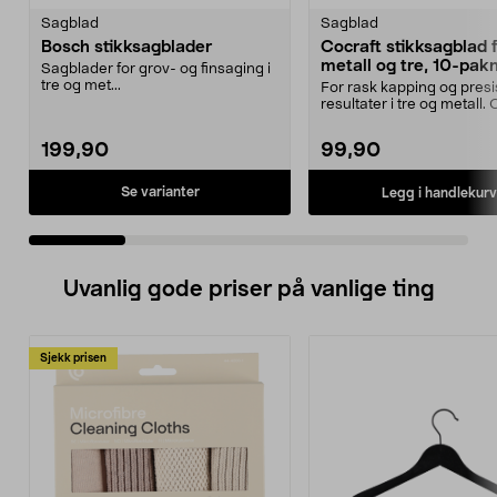
Sagblad
Sagblad
Bosch stikksagblader
Cocraft stikksagblad 
metall og tre, 10-pak
Sagblader for grov- og finsaging i
tre og met...
For rask kapping og pres
resultater i tre og metall.
stikksagblader –...
199,90
99,90
Se varianter
Legg i handlekurv
Uvanlig gode priser på vanlige ting
Sjekk prisen