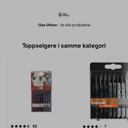
Clas Ohlson
-
Se alle produktene
Toppselgere i samme kategori
4.0 av 5 stjerner
anmeldelser
4.5 av 5 stjerner
anmeldelser
92
7