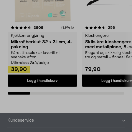
4.5av 5 stjerner
anmeldelser
4.5av 5 stjerner
anmeldels
3808
256
(9,97/stk)
Kjøkkenrengjøring
Kleshengere
Mikrofiberklut 32 x 31 cm, 4-
Sklisikre kleshengere 
pakning
med metallpinne, 8-p
Kåret til «soleklar favoritt» i
Elegant og skikkelig kles
svenske Afton...
tre og metall – finnes i fle
Kleshe...
Utførelse:
Grå/beige
39,90
79,90
Legg i handlekurv
Legg i handlekurv
Bunntekst
Kundeservice