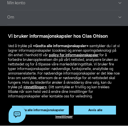
Min konto
Om
Aktuelt
Vi bruker informasjonskapsler hos Clas Ohlson
Våre selskaper
Ved å trykke på
«Godta alle informasjonskapsler»
samtykker du i at vi
lagrer informasjonskapsler (cookies) og annen sporingsteknologi på
din enhet i henhold til vår
policy for informasjonskapsler
for å
Finn din butikk
forbedre brukeropplevelsen din på vårt nettsted, analysere bruken av
nettstedet og for å tilpasse våre markedsføringstiltak. Vi bruker fire
typer informasjonskapsler: nødvendige, funksjonelle, analytiske og
annonserelaterte. For nødvendige informasjonskapsler er det ikke noe
SE
NO
FI
krav om samtykke, ettersom de er nødvendige for at nettstedet skal
fungere. Hvis du istedenfor ønsker å skreddersy dine valg, kan du
trykke på
«Innstillinger»
. Ditt samtykke er frivillig og kan trekkes
tilbake når som helst ved å endre dine innstillinger for
informasjonskapsler eller kontakte oss for veiledning.
Godta alle informasjonskapsler
Avvis alle
Privacy statement
Medlemsvilkår
Kjøpsvilkår
For bedrifter
Innstillinger
Endre til priser ekskl. moms