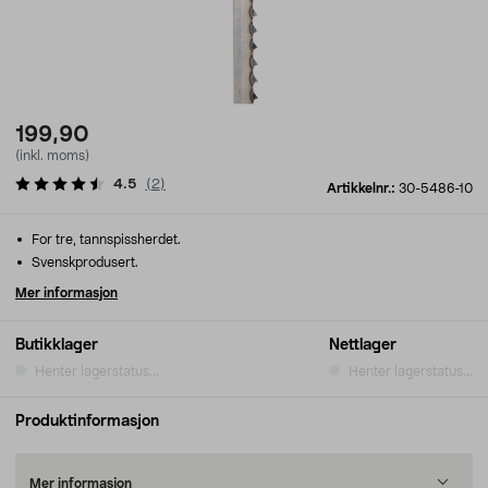
199,90
(inkl. moms)
4.5
(
2
)
Artikkelnr.:
30-5486-10
For tre, tannspissherdet.
Svenskprodusert.
Mer informasjon
Butikklager
Nettlager
Henter lagerstatus...
Henter lagerstatus...
Produktinformasjon
Mer informasjon