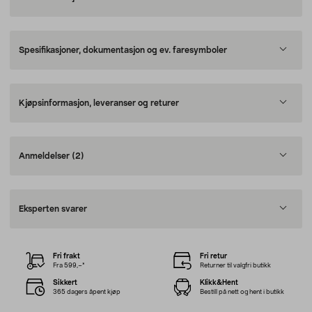
Spesifikasjoner, dokumentasjon og ev. faresymboler
Kjøpsinformasjon, leveranser og returer
Anmeldelser
(2)
Eksperten svarer
Fri frakt
Fri retur
Fra 599,–*
Returner til valgfri butikk
Sikkert
Klikk&Hent
365 dagers åpent kjøp
Bestill på nett og hent i butikk