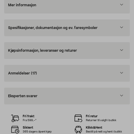
Mer informasjon
Spesifikasjoner, dokumentasjon og ev. faresymboler
Kjøpsinformasjon, leveranser og returer
Anmeldelser
(17)
Eksperten svarer
Fri frakt
Fri retur
Fra 599,–*
Returner til valgfri butikk
Sikkert
Klikk&Hent
365 dagers åpent kjøp
Bestill på nett og hent i butikk