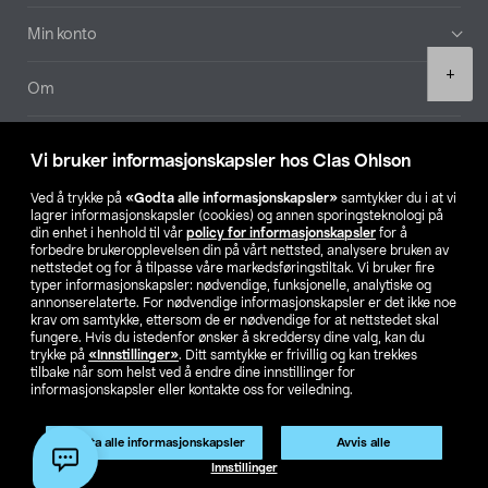
Min konto
Product
+
quantity
Om
Aktuelt
Vi bruker informasjonskapsler hos Clas Ohlson
Våre selskaper
Ved å trykke på
«Godta alle informasjonskapsler»
samtykker du i at vi
lagrer informasjonskapsler (cookies) og annen sporingsteknologi på
din enhet i henhold til vår
policy for informasjonskapsler
for å
Finn din butikk
forbedre brukeropplevelsen din på vårt nettsted, analysere bruken av
nettstedet og for å tilpasse våre markedsføringstiltak. Vi bruker fire
typer informasjonskapsler: nødvendige, funksjonelle, analytiske og
annonserelaterte. For nødvendige informasjonskapsler er det ikke noe
SE
NO
FI
krav om samtykke, ettersom de er nødvendige for at nettstedet skal
fungere. Hvis du istedenfor ønsker å skreddersy dine valg, kan du
trykke på
«Innstillinger»
. Ditt samtykke er frivillig og kan trekkes
tilbake når som helst ved å endre dine innstillinger for
informasjonskapsler eller kontakte oss for veiledning.
Godta alle informasjonskapsler
Avvis alle
Privacy statement
Medlemsvilkår
Kjøpsvilkår
For bedrifter
Legg i handlekurv
(1)
Innstillinger
Endre til priser ekskl. moms