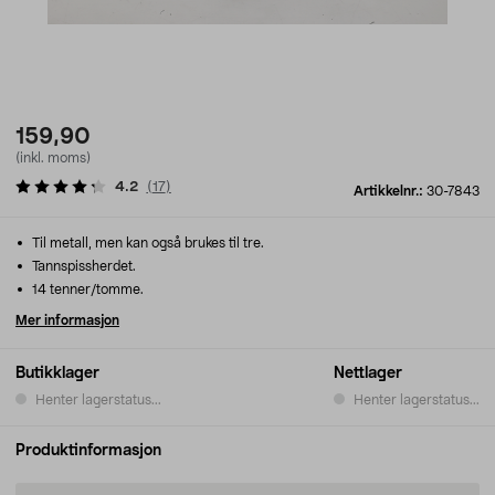
159,90
(inkl. moms)
4.2
(
17
)
Artikkelnr.:
30-7843
Til metall, men kan også brukes til tre.
Tannspissherdet.
14 tenner/tomme.
Mer informasjon
Butikklager
Nettlager
Henter lagerstatus...
Henter lagerstatus...
Produktinformasjon