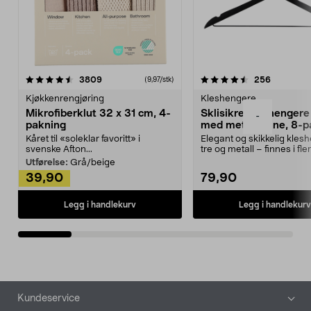
4.5av 5 stjerner
anmeldelser
4.5av 5 stjerner
anmeldels
3809
256
(9,97/stk)
Kjøkkenrengjøring
Kleshengere
Mikrofiberklut 32 x 31 cm, 4-
Sklisikre kleshengere 
-
pakning
med metallpinne, 8-p
Kåret til «soleklar favoritt» i
Elegant og skikkelig kles
svenske Afton...
tre og metall – finnes i fle
Kleshe...
Utførelse:
Grå/beige
39,90
79,90
Legg i handlekurv
Legg i handlekurv
Bunntekst
Kundeservice