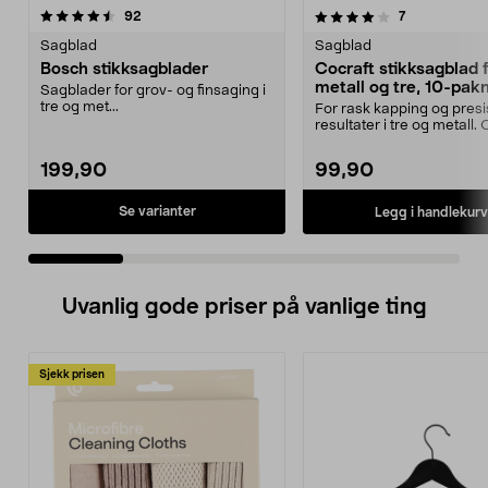
4.0 av 5 stjerner
anmeldelser
4.5 av 5 stjerner
anmeldelser
92
7
Sagblad
Sagblad
Bosch stikksagblader
Cocraft stikksagblad 
metall og tre, 10-pak
Sagblader for grov- og finsaging i
tre og met...
For rask kapping og pres
resultater i tre og metall.
stikksagblader –...
199,90
99,90
Se varianter
Legg i handlekurv
Uvanlig gode priser på vanlige ting
Sjekk prisen