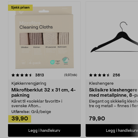
Sjekk prisen
4.5av 5 stjerner
anmeldelser
4.5av 5 stjerner
anmeldels
3813
256
(9,97/stk)
Kjøkkenrengjøring
Kleshengere
Mikrofiberklut 32 x 31 cm, 4-
Sklisikre kleshengere 
pakning
med metallpinne, 8-p
Kåret til «soleklar favoritt» i
Elegant og skikkelig kles
svenske Afton...
tre og metall – finnes i fle
Kleshe...
Utførelse:
Grå/beige
39,90
79,90
Legg i handlekurv
Legg i handlekurv