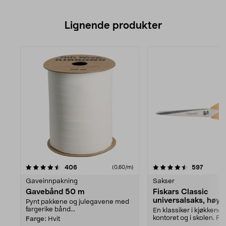
Lignende produkter
4.5av 5 stjerner
anmeldelser
anmelde
406
597
(0,60/m)
Gaveinnpakning
Sakser
Gavebånd 50 m
Fiskars Classic
universalsaks, høyr
Pynt pakkene og julegavene med
fargerike bånd...
En klassiker i kjøkkenet
kontoret og i skolen. Fin
Farge:
Hvit
venstre- og høyreven...