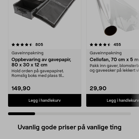
4.5 av 5 stjerner
anmeldelser
4.0 av 5 stjerner
anmeldels
805
455
Gaveinnpakning
Gaveinnpakning
Oppbevaring av gavepapir,
Cellofan, 70 cm x 5 m
80 x 30 x 12 cm
Pakk inn gaver, blomsterb
og gaveesker på lekkert vi
Hold orden på gavepapiret.
Cellofan – transpa...
Romslig boks med plass til
gavepapir, gavebånd, teip ...
149,90
29,90
Legg i handlekurv
Legg i handlekurv
Uvanlig gode priser på vanlige ting