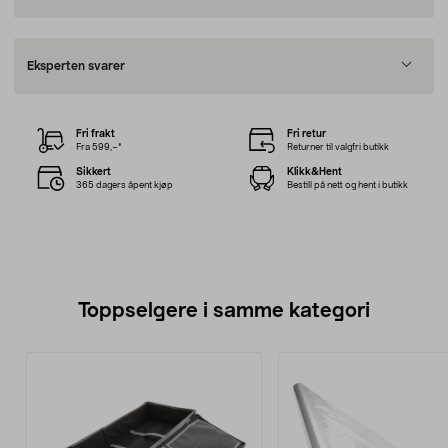
Eksperten svarer
Fri frakt
Fri retur
Fra 599,–*
Returner til valgfri butikk
Sikkert
Klikk&Hent
365 dagers åpent kjøp
Bestill på nett og hent i butikk
Toppselgere i samme kategori