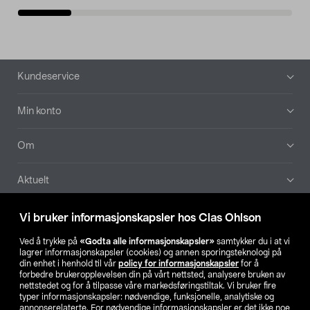
Bunntekst
Kundeservice
Min konto
Om
Aktuelt
Våre selskaper
Vi bruker informasjonskapsler hos Clas Ohlson
Ved å trykke på
«Godta alle informasjonskapsler»
samtykker du i at vi
Finn din butikk
lagrer informasjonskapsler (cookies) og annen sporingsteknologi på
din enhet i henhold til vår
policy for informasjonskapsler
for å
forbedre brukeropplevelsen din på vårt nettsted, analysere bruken av
SE
NO
FI
nettstedet og for å tilpasse våre markedsføringstiltak. Vi bruker fire
typer informasjonskapsler: nødvendige, funksjonelle, analytiske og
annonserelaterte. For nødvendige informasjonskapsler er det ikke noe