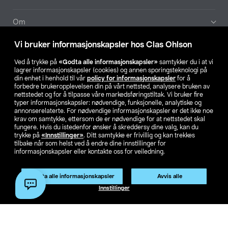
Om
Vi bruker informasjonskapsler hos Clas Ohlson
Aktuelt
Ved å trykke på
«Godta alle informasjonskapsler»
samtykker du i at vi
lagrer informasjonskapsler (cookies) og annen sporingsteknologi på
Våre selskaper
din enhet i henhold til vår
policy for informasjonskapsler
for å
forbedre brukeropplevelsen din på vårt nettsted, analysere bruken av
nettstedet og for å tilpasse våre markedsføringstiltak. Vi bruker fire
Finn din butikk
typer informasjonskapsler: nødvendige, funksjonelle, analytiske og
annonserelaterte. For nødvendige informasjonskapsler er det ikke noe
krav om samtykke, ettersom de er nødvendige for at nettstedet skal
SE
NO
FI
fungere. Hvis du istedenfor ønsker å skreddersy dine valg, kan du
trykke på
«Innstillinger»
. Ditt samtykke er frivillig og kan trekkes
tilbake når som helst ved å endre dine innstillinger for
informasjonskapsler eller kontakte oss for veiledning.
Godta alle informasjonskapsler
Avvis alle
Innstillinger
Privacy statement
Medlemsvilkår
Kjøpsvilkår
For bedrifter
Endre til priser ekskl. moms