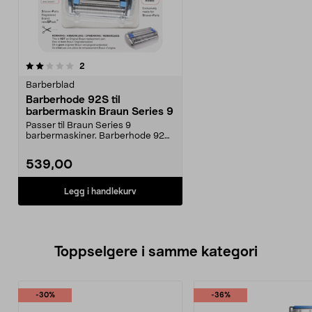
anmeldelser
2
Barberblad
Barberhode 92S til
barbermaskin Braun Series 9
Passer til Braun Series 9
barbermaskiner. Barberhode 92S
– tilsvarer Brauns orig...
539,00
Legg i handlekurv
Toppselgere i samme kategori
-30%
-36%