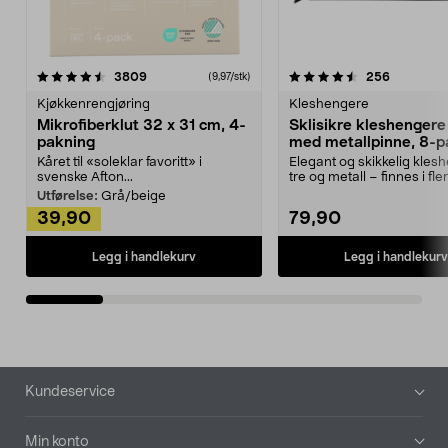
4.5av 5 stjerner
anmeldelser
4.5av 5 stjerner
anmeldels
3809
256
(9,97/stk)
Kjøkkenrengjøring
Kleshengere
Mikrofiberklut 32 x 31 cm, 4-
Sklisikre kleshengere 
pakning
med metallpinne, 8-p
Kåret til «soleklar favoritt» i
Elegant og skikkelig kles
svenske Afton...
tre og metall – finnes i fle
Kleshe...
Utførelse:
Grå/beige
39,90
79,90
Legg i handlekurv
Legg i handlekurv
Bunntekst
Kundeservice
Min konto