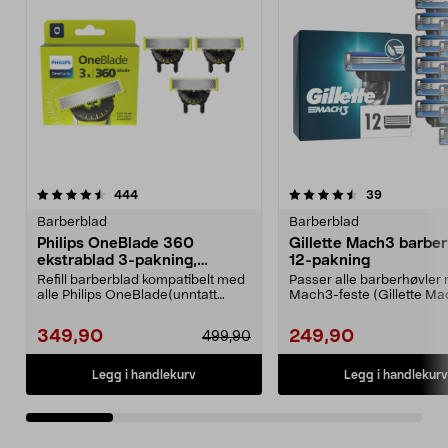
4.5 av 5 stjerner
anmeldelser
4.5 av 5 stjerner
anmeldelse
444
39
Barberblad
Barberblad
Philips OneBlade 360
Gillette Mach3 barber
ekstrablad 3-pakning,
12-pakning
QP430/50
Refill barberblad kompatibelt med
Passer alle barberhøvler
alle Philips OneBlade(unntatt
Mach3-feste (Gillette Ma
Intimate). Phili...
Mach3 Turbo, Mach3 Pow.
349,90
249,90
499,90
Legg i handlekurv
Legg i handlekurv