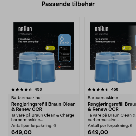
Passende tilbehør
4.5av 5 stjerner
anmeldelser
anmeldels
458
458
Barbermaskiner
Barbermaskiner
Rengjøringsrefill Braun Clean
Rengjøringsrefill Bra
& Renew CCR
& Renew CCR
Ta vare på Braun Clean & Charge
Ta vare på Braun Clean 
barbermaskine...
barbermaskine...
Antall per forpakning:
6
Antall per forpakning:
6
649,00
649,00