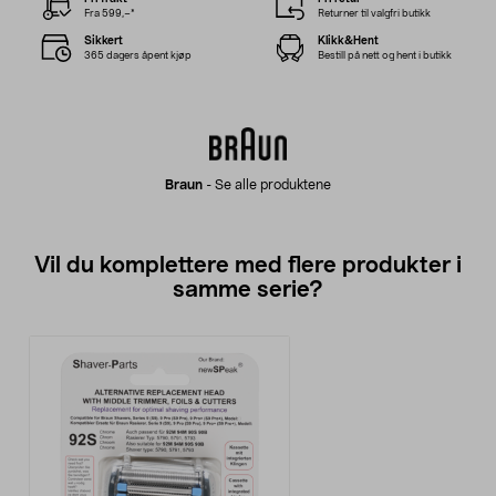
Fra 599,–*
Returner til valgfri butikk
Sikkert
Klikk&Hent
365 dagers åpent kjøp
Bestill på nett og hent i butikk
Braun
-
Se alle produktene
Vil du komplettere med flere produkter i
samme serie?