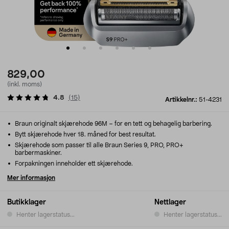
829,00
(inkl. moms)
4.8
(
15
)
Artikkelnr.:
51-4231
Braun originalt skjærehode 96M – for en tett og behagelig barbering.
Bytt skjærehode hver 18. måned for best resultat.
Skjærehode som passer til alle Braun Series 9, PRO, PRO+
barbermaskiner.
Forpakningen inneholder ett skjærehode.
Mer informasjon
Butikklager
Nettlager
Henter lagerstatus...
Henter lagerstatus...