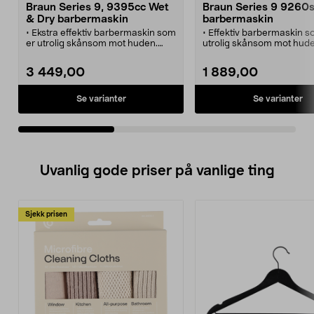
Braun Series 9, 9395cc Wet
Braun Series 9 9260
& Dry barbermaskin
barbermaskin
• Ekstra effektiv barbermaskin som
• Effektiv barbermaskin s
er utrolig skånsom mot huden.
utrolig skånsom mot hud
• Rengjøringsstasjon som også
• Tilpasser seg enkelt ans
smører og lader.
halsens konturer.
3 449,00
1 889,00
• Tilpasser seg enkelt ansiktets og
• Flott ladestativ med enke
halsens konturer.
• Barbermaskinen er 100
• Barbermaskinen er 100 %
vanntett - enkel rengjørin
Se varianter
Se varianter
vanntett - enkel rengjøring.
• Ladbar - 1 times lading g
• Titanbelegg for bedre
driftstid.
holdbarhet.
Uvanlig gode priser på vanlige ting
Sjekk prisen