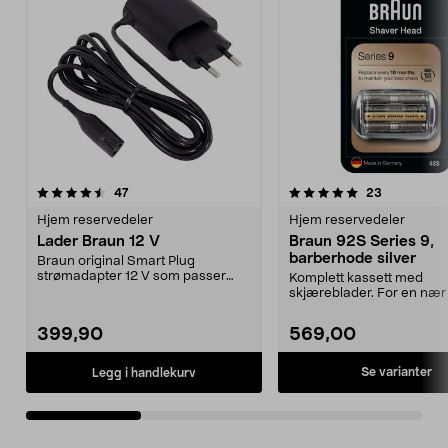
5.0av 5 stjerner
anmeldelser
4.0av 5 stjerner
anmeldelse
47
23
Hjem reservedeler
Hjem reservedeler
Lader Braun 12 V
Braun 92S Series 9,
barberhode silver
Braun original Smart Plug
strømadapter 12 V som passer
Komplett kassett med
Oral-Bs oppladbare resief...
skjæreblader. For en nær
behagelig barbering hver d
399,90
569,00
Se varianter
Legg i handlekurv