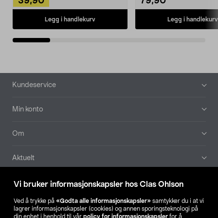
39,90
79,90
Legg i handlekurv
Legg i handlekurv
Bunntekst
Kundeservice
Min konto
Om
Aktuelt
Våre selskaper
Vi bruker informasjonskapsler hos Clas Ohlson
Ved å trykke på
«Godta alle informasjonskapsler»
samtykker du i at vi
Finn din butikk
lagrer informasjonskapsler (cookies) og annen sporingsteknologi på
din enhet i henhold til vår
policy for informasjonskapsler
for å