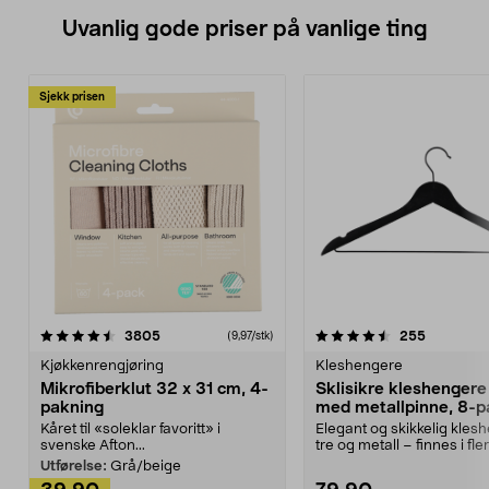
Uvanlig gode priser på vanlige ting
Sjekk prisen
4.5av 5 stjerner
anmeldelser
4.5av 5 stjerner
anmeldels
3805
255
(9,97/stk)
Kjøkkenrengjøring
Kleshengere
Mikrofiberklut 32 x 31 cm, 4-
Sklisikre kleshengere 
pakning
med metallpinne, 8-p
Kåret til «soleklar favoritt» i
Elegant og skikkelig kles
svenske Afton...
tre og metall – finnes i fle
Kleshe...
Utførelse:
Grå/beige