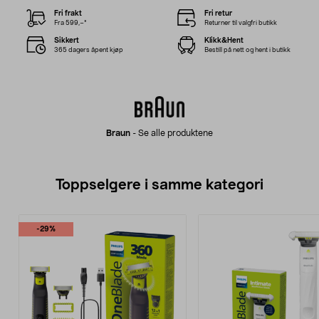
Fri frakt
Fri retur
Fra 599,–*
Returner til valgfri butikk
Sikkert
Klikk&Hent
365 dagers åpent kjøp
Bestill på nett og hent i butikk
Braun
-
Se alle produktene
Toppselgere i samme kategori
-29%