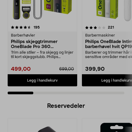
3.5 av 5 stjerner
anmeldelser
4.0 av 5 stjerner
anmeldels
195
221
Barberhøvler
Barbermaskiner
Philips skjeggtrimmer
Philips OneBlade Inti
OneBlade Pro 360
barberhøvel hvit QP1
QP6507/23
Trim alle stiler – fra skjegg og linjer
Barberer og trimmer hår i
til kort skjeggstubb. Philips
sensitive områder med ek
OneBlade P...
hudbeskyttelse. One Blade
499,00
399,90
699,00
Legg i handlekurv
Legg i handlekurv
Reservedeler