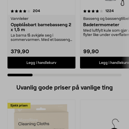
4.0 av 5 stjerner
anmeldelser
3.5 av 5 stjerner
anmeldel
204
1224
Vannleker
Basseng og bassengtilbe
Oppblåsbart barnebasseng 2
Badetermometer
x 1,5 m
Med luftfylt kule som gjør
flyter like under overflate
La barna få avkjøle seg i
både i ba...
sommervarmen. Med et basseng i
hagen slipper dere å dr...
379,90
99,90
Legg i handlekurv
Legg i handlekurv
Uvanlig gode priser på vanlige ting
Sjekk prisen