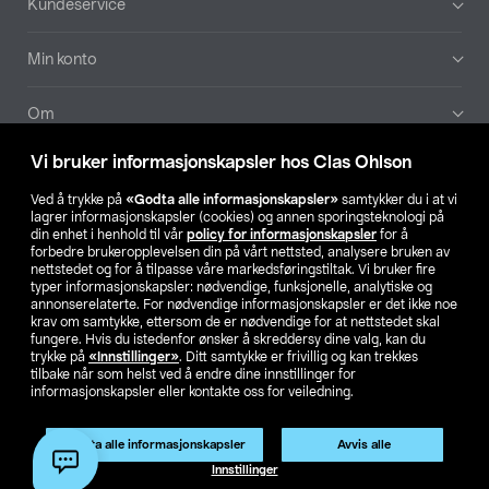
Kundeservice
Min konto
Om
Vi bruker informasjonskapsler hos Clas Ohlson
Aktuelt
Ved å trykke på
«Godta alle informasjonskapsler»
samtykker du i at vi
lagrer informasjonskapsler (cookies) og annen sporingsteknologi på
Våre selskaper
din enhet i henhold til vår
policy for informasjonskapsler
for å
forbedre brukeropplevelsen din på vårt nettsted, analysere bruken av
nettstedet og for å tilpasse våre markedsføringstiltak. Vi bruker fire
Finn din butikk
typer informasjonskapsler: nødvendige, funksjonelle, analytiske og
annonserelaterte. For nødvendige informasjonskapsler er det ikke noe
krav om samtykke, ettersom de er nødvendige for at nettstedet skal
SE
NO
FI
fungere. Hvis du istedenfor ønsker å skreddersy dine valg, kan du
trykke på
«Innstillinger»
. Ditt samtykke er frivillig og kan trekkes
tilbake når som helst ved å endre dine innstillinger for
informasjonskapsler eller kontakte oss for veiledning.
Godta alle informasjonskapsler
Avvis alle
Innstillinger
Privacy statement
Medlemsvilkår
Kjøpsvilkår
For bedrifter