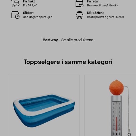
Fri frakt
Fri retur
Fra 599,–*
Returner til valgfri butikk
Sikkert
Klikk&Hent
365 dagers åpent kjøp
Bestill på nett og hent i butikk
Bestway
-
Se alle produktene
Toppselgere i samme kategori