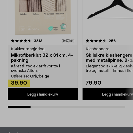
4.5av 5 stjerner
anmeldelser
4.5av 5 stjerner
anmeldels
3813
256
(9,97/stk)
Kjøkkenrengjøring
Kleshengere
Mikrofiberklut 32 x 31 cm, 4-
Sklisikre kleshengere 
pakning
med metallpinne, 8-p
Kåret til «soleklar favoritt» i
Elegant og skikkelig kles
svenske Afton...
tre og metall – finnes i fle
Kleshe...
Utførelse:
Grå/beige
39,90
79,90
Legg i handlekurv
Legg i handlekurv
Bunntekst