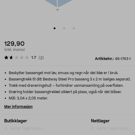
129,90
(inkl. moms)
1.7
(
3
)
Artikkelnr.:
46-1743-1
Beskytter bassenget mot løv, smuss og regn når det ikke er i bruk.
Bassengtrekk til ditt Bestway Steel Pro basseng 3 x 2 m (selges separat).
Trekk med dreneringshull – forhindrer vannansamling på overflaten.
Snøring holder bassengtrekket sikkert på plass, også når det blåser.
Mål: 3,04 x 2,05 meter.
Mer informasjon
Butikklager
Nettlager
Henter lagerstatus...
Henter lagerstatus...