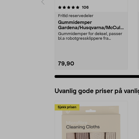
0 av 5 stjerner
5.0 av 5 stjerner
anmeldelser
106
Fritid reservedeler
Gummidemper
Gardena/Husqvarna/McCullo
ch/Flymo
Gummidemper for deksel, passer
bl.a robotgressklippere fra
Gardena, Flymo og McC...
79,90
Uvanlig gode priser på vanli
Sjekk prisen