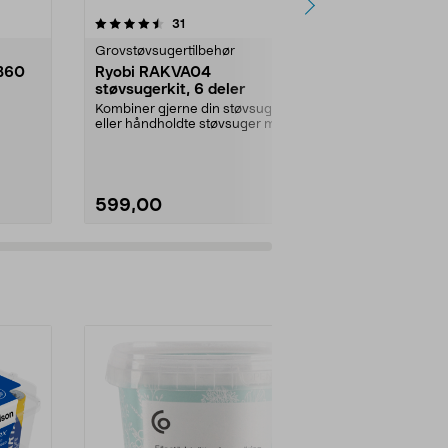
4.0 av 5 stjerner
anmeldelser
4.5
31
1
Grovstøvsugertilbehør
Jernvare res
B60
Ryobi RAKVA04
Gummifot ti
støvsugerkit, 6 deler
pakning
Kombiner gjerne din støvsuger
Leveres i set
eller håndholdte støvsuger med
størrelse, total
skaft og munnstykke...
stykker.Innven
599,00
79,00