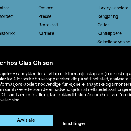
strer
Om oss
Høytrykkspylere
sordet?
Presse
Rengjøring
Bærekraft
Griller
istorikk
Karriere
Kantklippere
Solcellebelysning
er hos Clas Ohlson
kapsler»
samtykker du i at vi lagrer informasjonskapsler (cookies) og 
sler
for å forbedre brukeropplevelsen din på vårt nettsted, analysere b
 informasjonskapsler: nødvendige, funksjonelle, analytiske og annonse
om samtykke, ettersom de er nødvendige for at nettstedet skal fungere
. Ditt samtykke er frivillig og kan trekkes tilbake når som helst ved å endr
veiledning.
lson
Privacy statement
Medlemsvilkår
Kjøpsvilkår
F
Endre til priser ekskl. moms
Avvis alle
Innstillinger