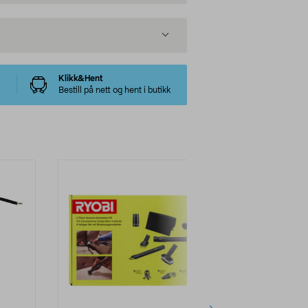
Klikk&Hent
Bestill på nett og hent i butikk