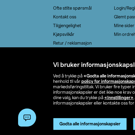
Ofte stilte spørsmål
Login/Regi
Kontakt oss
Glemt pas
Tilgjengelighet
Mine sider
Kjøpsvilkår
Min ordreh
Retur / reklamasjon
EE-avfall
Cookie policy
Vi bruker informasjonskapsl
Leveringsalternativ
Ved å trykke på
«Godta alle informasjons
henhold til vår
policy for informasjonskap
markedsføringstiltak. Vi bruker fire typer
informasjonskapsler er det ikke noe krav 
dine valg, kan du trykke på
«Innstillinger»
informasjonskapsler eller kontakte oss for 
© 2026 Clas Oh
Godta alle informasjonskapsler