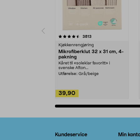
5av 5 stjerner
4.5av 5 stjerner
anmeldelser
3813
Kjøkkenrengjøring
Mikrofiberklut 32 x 31 cm, 4-
pakning
Kåret til «soleklar favoritt» i
svenske Afton...
Utførelse:
Grå/beige
39,90
Legg i handlekurv
Bunntekst
Kundeservice
Min kont