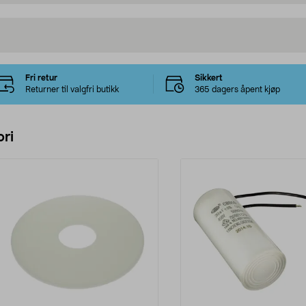
Fri retur
Sikkert
Returner til valgfri butikk
365 dagers åpent kjøp
ri