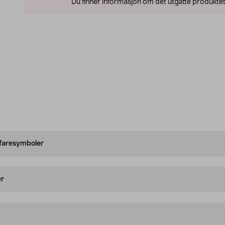
Du finner informasjon om det utgåtte produktet
 faresymboler
er