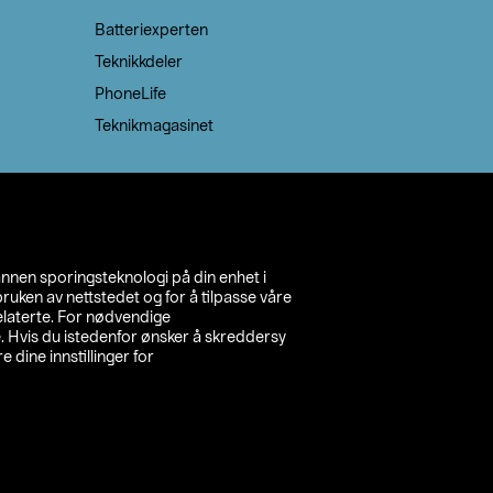
Batteriexperten
Teknikkdeler
PhoneLife
Teknikmagasinet
annen sporingsteknologi på din enhet i
ruken av nettstedet og for å tilpasse våre
relaterte. For nødvendige
. Hvis du istedenfor ønsker å skreddersy
e dine innstillinger for
inn din butikk