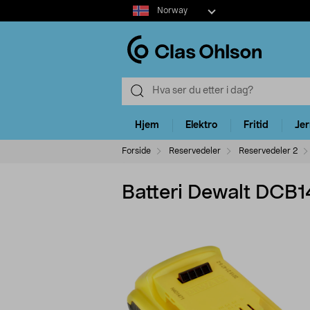
Select
Norway
market
Hjem
Elektro
Fritid
Je
Forside
Reservedeler
Reservedeler 2
Batteri Dewalt DCB1