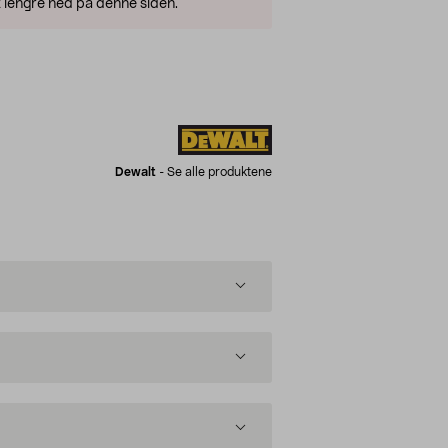
 lengre ned på denne siden.
Dewalt
-
Se alle produktene