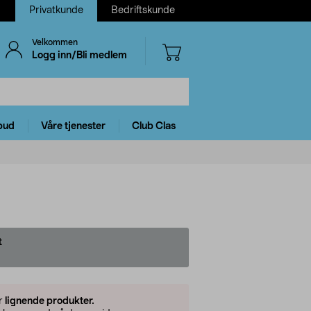
Privatkunde
Bedriftskunde
Velkommen
Logg inn/Bli medlem
bud
Våre tjenester
Club Clas
t
er
lignende produkter.