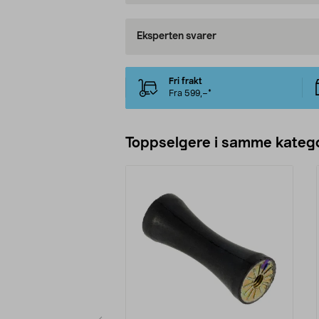
Eksperten svarer
Fri frakt
Fra 599,–*
Toppselgere i samme katego