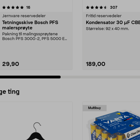
4.5 av 5 stjerner
anmeldelser
4.5 av 5 stjerner
anmeldelser
16
307
Jernvare reservedeler
Fritid reservedeler
Tetningsskive Bosch PFS
Kondensator 30 µF CB
malersprøyte
Størrelse: 92 x 40 mm.
Pakning til malingssprøytene
Bosch PFS 3000-2, PFS 5000 E
og PFS 7000.
29,90
189,00
ge ting
Multibuy