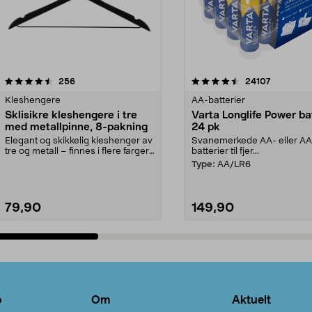
4.5av 5 stjerner
anmeldelser
4.5av 5 stjerner
anmeldels
256
24107
Kleshengere
AA-batterier
Sklisikre kleshengere i tre
Varta Longlife Power ba
med metallpinne, 8-pakning
24 pk
Elegant og skikkelig kleshenger av
Svanemerkede AA- eller A
tre og metall – finnes i flere farger.
batterier til fjer...
Kleshe...
Type:
AA/LR6
79,90
149,90
Legg i handlekurv
Legg i handlekurv
o
Om
Aktuelt