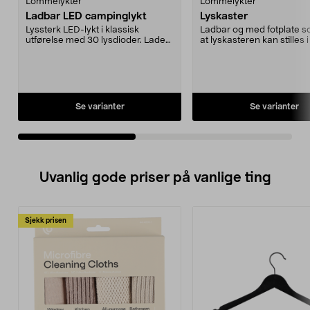
Lommelykter
Lommelykter
Ladbar LED campinglykt
Lyskaster
Lyssterk LED-lykt i klassisk
Ladbar og med fotplate s
utførelse med 30 lysdioder. Lader
at lyskasteren kan stilles i
for 12 V-uttak medfølger. Høyde 34
vinkler. Halogenpære G4,
cm.
W. Ladetid 18 timer. Lyser 
timer etter lading. Lysåpn
mm. Lengde 190 mm. Lev
komplett med lader, skul
helkapslet blyakkumulator
Se varianter
Se varianter
V/4Ah.
Uvanlig gode priser på vanlige ting
Sjekk prisen