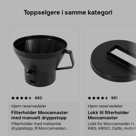
Toppselgere i samme kategori
4.5 av 5 stjerner
anmeldelser
4.5 av 5 stjerner
anmeldels
450
951
Hjem reservedeler
Hjem reservedeler
Filterholder Moccamaster
Lokk til filterholder
med manuelt dryppstopp
Moccamaster
Filterholder med mekanisk
Lokk for Moccamaster H, 
dryppstopp, til Moccamaster
KBG, KBGC, Optio, Autom
kaffetrakter. Passer model...
Automatic S, Manual ...