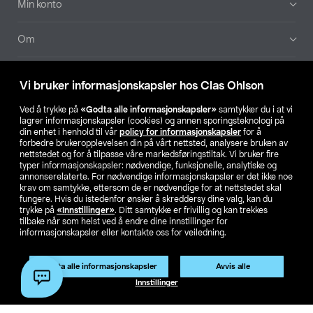
Min konto
Om
Aktuelt
Vi bruker informasjonskapsler hos Clas Ohlson
Våre selskaper
Ved å trykke på
«Godta alle informasjonskapsler»
samtykker du i at vi
lagrer informasjonskapsler (cookies) og annen sporingsteknologi på
din enhet i henhold til vår
policy for informasjonskapsler
for å
Finn din butikk
forbedre brukeropplevelsen din på vårt nettsted, analysere bruken av
nettstedet og for å tilpasse våre markedsføringstiltak. Vi bruker fire
typer informasjonskapsler: nødvendige, funksjonelle, analytiske og
annonserelaterte. For nødvendige informasjonskapsler er det ikke noe
SE
NO
FI
krav om samtykke, ettersom de er nødvendige for at nettstedet skal
fungere. Hvis du istedenfor ønsker å skreddersy dine valg, kan du
trykke på
«Innstillinger»
. Ditt samtykke er frivillig og kan trekkes
tilbake når som helst ved å endre dine innstillinger for
informasjonskapsler eller kontakte oss for veiledning.
Godta alle informasjonskapsler
Avvis alle
Privacy statement
Medlemsvilkår
Kjøpsvilkår
For bedrifter
Innstillinger
Endre til priser ekskl. moms