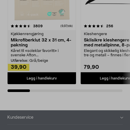
4.5av 5 stjerner
anmeldelser
4.5av 5 stjerner
anmeldels
3809
256
(9,97/stk)
Kjøkkenrengjøring
Kleshengere
Mikrofiberklut 32 x 31 cm, 4-
Sklisikre kleshengere 
pakning
med metallpinne, 8-p
Kåret til «soleklar favoritt» i
Elegant og skikkelig kles
svenske Afton...
tre og metall – finnes i fle
Kleshe...
Utførelse:
Grå/beige
39,90
79,90
Legg i handlekurv
Legg i handlekurv
Bunntekst
Kundeservice