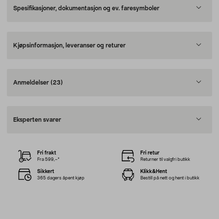
Spesifikasjoner, dokumentasjon og ev. faresymboler
Kjøpsinformasjon, leveranser og returer
Anmeldelser
(23)
Eksperten svarer
Fri frakt
Fri retur
Fra 599,–*
Returner til valgfri butikk
Sikkert
Klikk&Hent
365 dagers åpent kjøp
Bestill på nett og hent i butikk