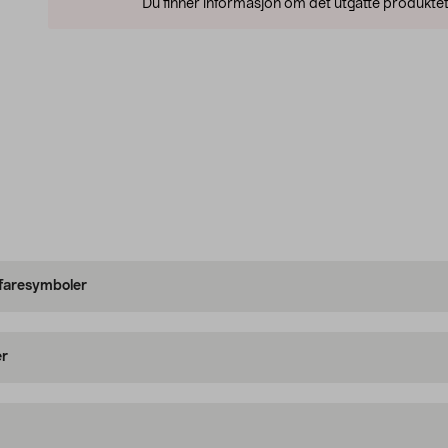
Du finner informasjon om det utgåtte produktet
 faresymboler
er