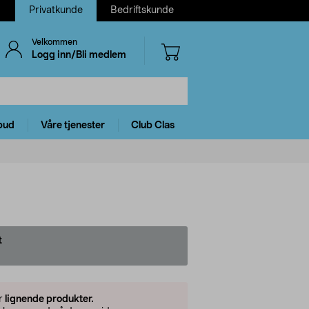
Privatkunde
Bedriftskunde
Velkommen
Logg inn/Bli medlem
bud
Våre tjenester
Club Clas
t
er
lignende produkter.