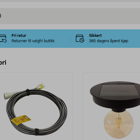
)
Fri retur
Sikkert
Returner til valgfri butikk
365 dagers åpent kjøp
ri