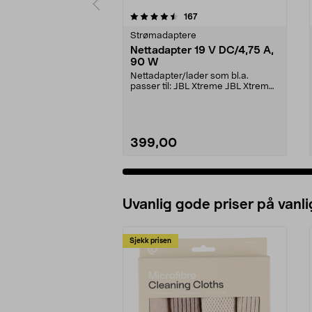
5 av 5 stjerner
5.0 av 5 stjerner
anmeldelser
167
Strømadaptere
Nettadapter 19 V DC/4,75 A,
90 W
Nettadapter/lader som bl.a.
passer til: JBL Xtreme JBL Xtreme
2JBL BoomboxJBL Bo...
399,00
Uvanlig gode priser på vanli
Sjekk prisen