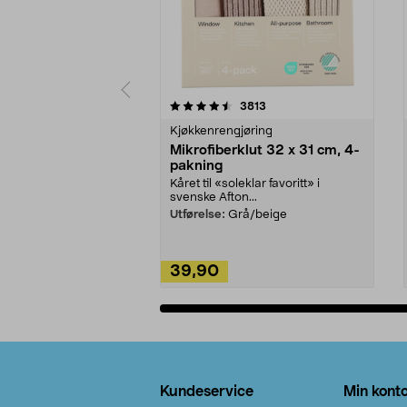
5av 5 stjerner
4.5av 5 stjerner
anmeldelser
3813
Kjøkkenrengjøring
Mikrofiberklut 32 x 31 cm, 4-
pakning
Kåret til «soleklar favoritt» i
svenske Afton...
Utførelse:
Grå/beige
39,90
Legg i handlekurv
Bunntekst
Kundeservice
Min kont