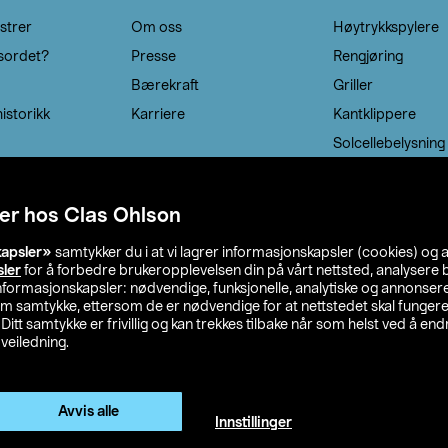
strer
Om oss
Høytrykkspylere
sordet?
Presse
Rengjøring
Bærekraft
Griller
istorikk
Karriere
Kantklippere
Solcellebelysning
er hos Clas Ohlson
kapsler»
samtykker du i at vi lagrer informasjonskapsler (cookies) og 
sler
for å forbedre brukeropplevelsen din på vårt nettsted, analysere b
 informasjonskapsler: nødvendige, funksjonelle, analytiske og annonse
om samtykke, ettersom de er nødvendige for at nettstedet skal fungere
. Ditt samtykke er frivillig og kan trekkes tilbake når som helst ved å endr
veiledning.
lson
Privacy statement
Medlemsvilkår
Kjøpsvilkår
F
Endre til priser ekskl. moms
Avvis alle
Innstillinger