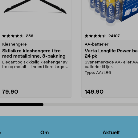
4.5av 5 stjerner
anmeldelser
4.5av 5 stjerner
anmeldels
256
24107
Kleshengere
AA-batterier
Sklisikre kleshengere i tre
Varta Longlife Power ba
med metallpinne, 8-pakning
24 pk
Elegant og skikkelig kleshenger av
Svanemerkede AA- eller A
tre og metall – finnes i flere farger.
batterier til fjer...
Kleshe...
Type:
AA/LR6
79,90
149,90
Legg i handlekurv
Legg i handlekurv
o
Om
Aktuelt