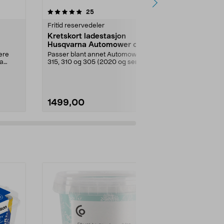
4.5 av 5 stjerner
anmeldelser
4.5
25
8
Fritid reservedeler
Fritid reserve
Kretskort ladestasjon
Batteri 18
Husqvarna Automower og
Gardena/H
Gardena
ch/Flymo
ere
Passer blant annet Automower
Originalbatter
ra
315, 310 og 305 (2020 og senere)
robotgresskli
m.fl. Kretskort fo...
Gardena, Fly
1499,00
1340,00