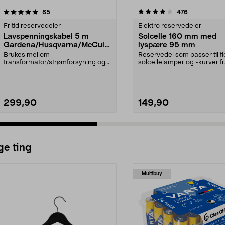
4.0 av 5 stjerner
anmeldelser
5.0 av 5 stjerner
anmeldelser
85
476
Fritid reservedeler
Elektro reservedeler
Lavspenningskabel 5 m
Solcelle 160 mm med
Gardena/Husqvarna/McCullo
lyspære 95 mm
ch/Flymo
Brukes mellom
Reservedel som passer til fl
transformator/strømforsyning og
solcellelamper og -kurver f
ladestasjon.Til bl.a. robotgresskl...
Northlight. Solcel...
299,90
149,90
ge ting
Multibuy