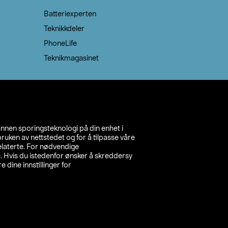
Batteriexperten
Teknikkdeler
PhoneLife
Teknikmagasinet
annen sporingsteknologi på din enhet i
ruken av nettstedet og for å tilpasse våre
relaterte. For nødvendige
. Hvis du istedenfor ønsker å skreddersy
e dine innstillinger for
inn din butikk