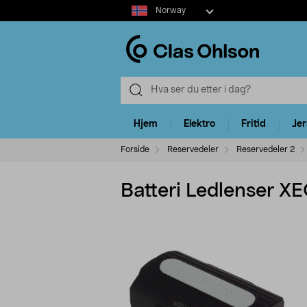
Select
Norway
market
Hjem
Elektro
Fritid
Je
Forside
Reservedeler
Reservedeler 2
Batteri Ledlenser X