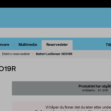
rnvare
Multimedia
Reservedeler
Til
Elektro reservedeler
Batteri Ledlenser XEO19R
EO19R
Produktet har utgåt
Artikkelnr.:
51-3141
Vi håper du finner det du leter etter und