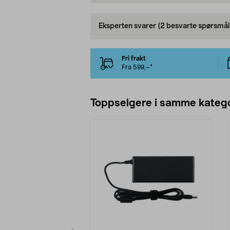
Eksperten svarer
(2 besvarte spørsmål
Fri frakt
Fra 599,–*
Toppselgere i samme katego