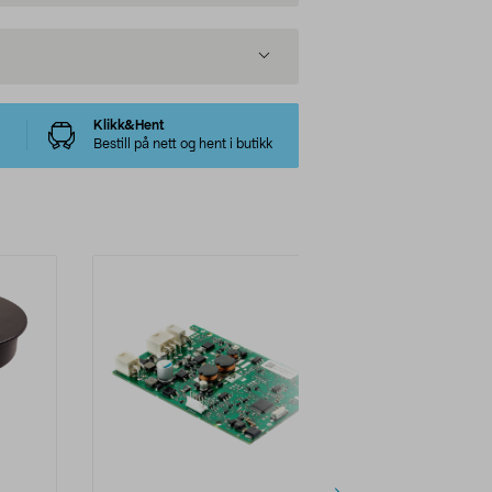
Klikk&Hent
Bestill på nett og hent i butikk