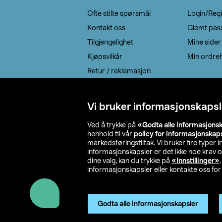
Ofte stilte spørsmål
Login/Regi
Kontakt oss
Glemt pas
Tilgjengelighet
Mine sider
Kjøpsvilkår
Min ordreh
Retur / reklamasjon
EE-avfall
Cookie policy
Vi bruker informasjonskapsl
Leveringsalternativ
Ved å trykke på
«Godta alle informasjons
henhold til vår
policy for informasjonskap
markedsføringstiltak. Vi bruker fire typer
informasjonskapsler er det ikke noe krav 
dine valg, kan du trykke på
«Innstillinger»
informasjonskapsler eller kontakte oss for 
© 2026 Clas Oh
Godta alle informasjonskapsler