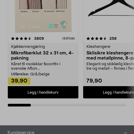
4.5av 5 stjerner
anmeldelser
4.5av 5 stjerner
anmeldels
3809
256
(9,97/stk)
Kjøkkenrengjøring
Kleshengere
Mikrofiberklut 32 x 31 cm, 4-
Sklisikre kleshengere 
pakning
med metallpinne, 8-p
Kåret til «soleklar favoritt» i
Elegant og skikkelig kles
svenske Afton...
tre og metall – finnes i fle
Kleshe...
Utførelse:
Grå/beige
39,90
79,90
Legg i handlekurv
Legg i handlekurv
Bunntekst
Kundeservice