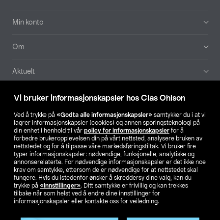
Min konto
Om
Aktuelt
Våre selskaper
Vi bruker informasjonskapsler hos Clas Ohlson
Ved å trykke på
«Godta alle informasjonskapsler»
samtykker du i at vi
Finn din butikk
lagrer informasjonskapsler (cookies) og annen sporingsteknologi på
din enhet i henhold til vår
policy for informasjonskapsler
for å
forbedre brukeropplevelsen din på vårt nettsted, analysere bruken av
SE
NO
FI
nettstedet og for å tilpasse våre markedsføringstiltak. Vi bruker fire
typer informasjonskapsler: nødvendige, funksjonelle, analytiske og
annonserelaterte. For nødvendige informasjonskapsler er det ikke noe
krav om samtykke, ettersom de er nødvendige for at nettstedet skal
fungere. Hvis du istedenfor ønsker å skreddersy dine valg, kan du
trykke på
«Innstillinger»
. Ditt samtykke er frivillig og kan trekkes
tilbake når som helst ved å endre dine innstillinger for
informasjonskapsler eller kontakte oss for veiledning.
Privacy statement
Medlemsvilkår
Kjøpsvilkår
For bedrifter
Endre til priser ekskl. moms