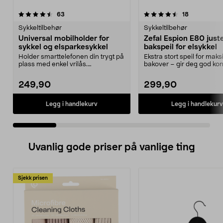
4.5 av 5 stjerner
anmeldelser
4.0 av 5 stjerner
anmeldelse
63
18
Sykkeltilbehør
Sykkeltilbehør
Universal mobilholder for
Zefal Espion E80 just
sykkel og elsparkesykkel
bakspeil for elsykkel
Holder smarttelefonen din trygt på
Ekstra stort speil for maks
plass med enkel vrilås.
bakover – gir deg god kont
Mobilholder for sykke...
trafikken....
249,90
299,90
Legg i handlekurv
Legg i handlekurv
Uvanlig gode priser på vanlige ting
Sjekk prisen