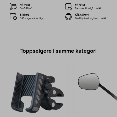
Fri frakt
Fri retur
Fra 599,–*
Returner til valgfri butikk
Sikkert
Klikk&Hent
365 dagers åpent kjøp
Bestill på nett og hent i butikk
Toppselgere i samme kategori