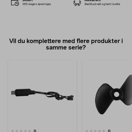
Sikkert
Klikk&Hent
365 dagers åpent kjøp
Bestill på nett og hent i butikk
Vil du komplettere med flere produkter i
samme serie?
anmeldelser
anmeldelser
0
0
0.0 av 5 stjerner