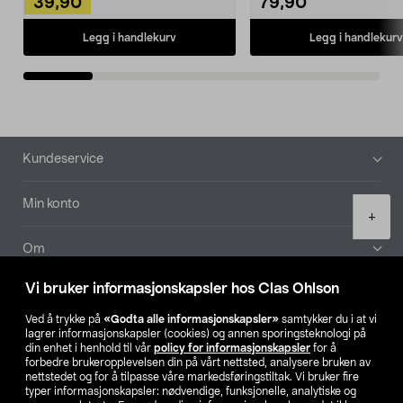
39,90
79,90
Legg i handlekurv
Legg i handlekurv
Bunntekst
Kundeservice
Min konto
Product
+
quantity
Om
Vi bruker informasjonskapsler hos Clas Ohlson
Aktuelt
Ved å trykke på
«Godta alle informasjonskapsler»
samtykker du i at vi
lagrer informasjonskapsler (cookies) og annen sporingsteknologi på
Våre selskaper
din enhet i henhold til vår
policy for informasjonskapsler
for å
forbedre brukeropplevelsen din på vårt nettsted, analysere bruken av
nettstedet og for å tilpasse våre markedsføringstiltak. Vi bruker fire
Finn din butikk
typer informasjonskapsler: nødvendige, funksjonelle, analytiske og