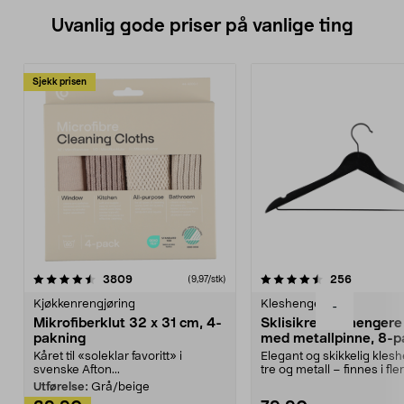
Uvanlig gode priser på vanlige ting
Sjekk prisen
4.5av 5 stjerner
anmeldelser
4.5av 5 stjerner
anmeldels
3809
256
(9,97/stk)
Kjøkkenrengjøring
Kleshengere
-
Mikrofiberklut 32 x 31 cm, 4-
Sklisikre kleshengere 
pakning
med metallpinne, 8-p
Kåret til «soleklar favoritt» i
Elegant og skikkelig kles
svenske Afton...
tre og metall – finnes i fle
Kleshe...
Utførelse:
Grå/beige