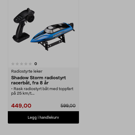
anmeldelser
0
Radiostyrte leker
Shadow Storm radiostyrt
racerbåt, fra 8 år
• Rask radiostyrt båt med toppfart
på 25 km/t.
• Shadow Storm racerbåt –
rekkevidde på opptil 150 meter.
449,00
599,00
• Autopilot og finjustering gir stabil
og enkel kjøring på vann.
• Kjør i opptil 15 minutter per lading
Legg i handlekurv
– lades opp på ca. 150 minutter.
• Fjernkontrollen bruker 4 x
AA/LR6-batterier (selges
separat). Fra 8 år.