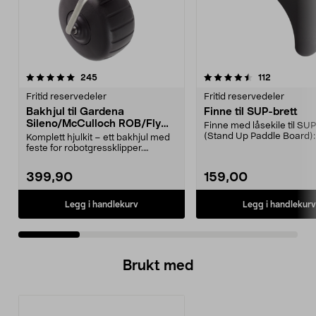
4.5 av 5 stjerner
anmeldelser
5.0 av 5 stjerner
anmeldelse
245
112
Fritid reservedeler
Fritid reservedeler
Bakhjul til Gardena
Finne til SUP-brett
Sileno/McCulloch ROB/Flymo
Finne med låsekile til SUP
Easilife
(Stand Up Paddle Board):
Komplett hjulkit – ett bakhjul med
974331-2059, E11 Pa...
feste for robotgressklipper.
Bakhjul – reserv...
399,90
159,00
Legg i handlekurv
Legg i handlekurv
Brukt med