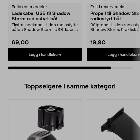
Fritid reservedeler
Fritid reservedeler
Ladekabel USB til Shadow
Propell til Shadow St
Storm radiostyrt båt
radiostyrt båt
Ekstra ladekabel til den radiostyrte
Båtpropell til den radiost
båten Shadow Storm. USB-kabel
Shadow Storm. Praktisk 
til båtens ba...
reserve ved...
69,00
19,90
Legg i handlekurv
Legg i handlekurv
Toppselgere i samme kategori