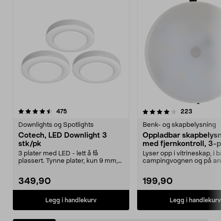
4.0 av 5 stjerner
anmeldelser
4.5 av 5 stjerner
anmeldels
475
223
Downlights og Spotlights
Benk- og skapbelysning
Cotech, LED Downlight 3
Oppladbar skapbelys
stk/pk
med fjernkontroll, 3-
3 plater med LED - lett å få
Lyser opp i vitrineskap, i b
plassert. Tynne plater, kun 9 mm,
campingvognen og på an
med Ø 67 mm. Mont...
steder uten stikko...
349,90
199,90
Legg i handlekurv
Legg i handlekurv