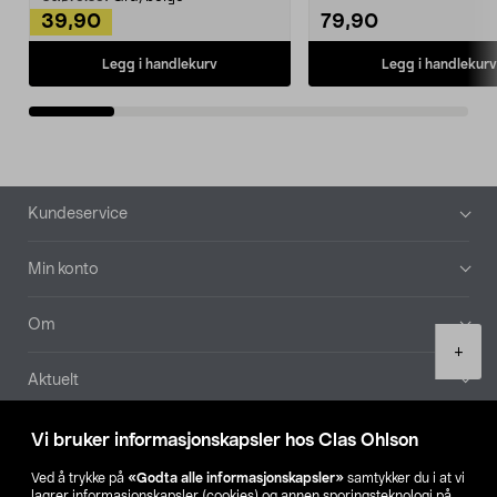
39,90
79,90
Legg i handlekurv
Legg i handlekurv
Bunntekst
Kundeservice
Min konto
Om
Product
+
quantity
Aktuelt
Våre selskaper
Vi bruker informasjonskapsler hos Clas Ohlson
Ved å trykke på
«Godta alle informasjonskapsler»
samtykker du i at vi
Finn din butikk
lagrer informasjonskapsler (cookies) og annen sporingsteknologi på