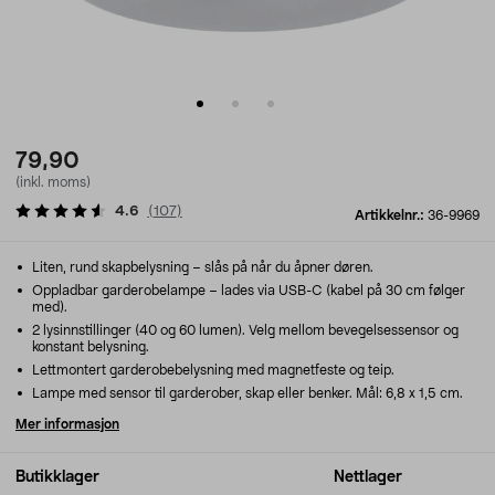
79,90
(inkl. moms)
4.6
(
107
)
Artikkelnr.:
36-9969
Liten, rund skapbelysning – slås på når du åpner døren.
Oppladbar garderobelampe – lades via USB-C (kabel på 30 cm følger
med).
2 lysinnstillinger (40 og 60 lumen). Velg mellom bevegelsessensor og
konstant belysning.
Lettmontert garderobebelysning med magnetfeste og teip.
Lampe med sensor til garderober, skap eller benker. Mål: 6,8 x 1,5 cm.
Mer informasjon
Butikklager
Nettlager