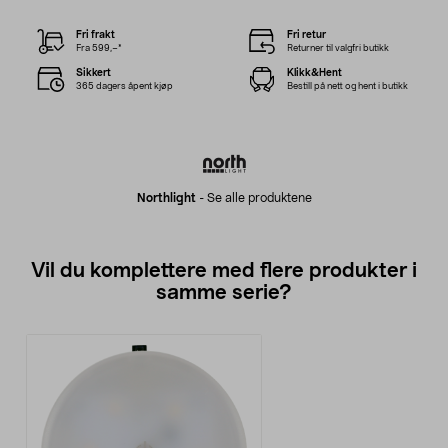
Fri frakt
Fri retur
Fra 599,–*
Returner til valgfri butikk
Sikkert
Klikk&Hent
365 dagers åpent kjøp
Bestill på nett og hent i butikk
Northlight
-
Se alle produktene
Vil du komplettere med flere produkter i
samme serie?