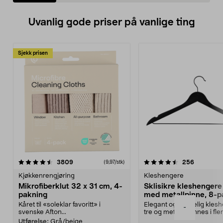
Uvanlig gode priser på vanlige ting
Sjekk prisen
4.5av 5 stjerner
anmeldelser
4.5av 5 stjerner
anmeldels
3809
256
(9,97/stk)
Kjøkkenrengjøring
Kleshengere
Mikrofiberklut 32 x 31 cm, 4-
Sklisikre kleshengere 
pakning
med metallpinne, 8-p
Kåret til «soleklar favoritt» i
Elegant og skikkelig kles
-
svenske Afton...
tre og metall – finnes i fle
Kleshe...
Utførelse:
Grå/beige