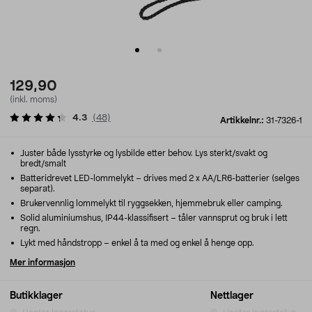
129,90
(inkl. moms)
4.3
(
48
)
Artikkelnr.:
31-7326-1
Juster både lysstyrke og lysbilde etter behov. Lys sterkt/svakt og
bredt/smalt
Batteridrevet LED-lommelykt – drives med 2 x AA/LR6-batterier (selges
separat).
Brukervennlig lommelykt til ryggsekken, hjemmebruk eller camping.
Solid aluminiumshus, IP44-klassifisert – tåler vannsprut og bruk i lett
regn.
Lykt med håndstropp – enkel å ta med og enkel å henge opp.
Mer informasjon
Butikklager
Nettlager