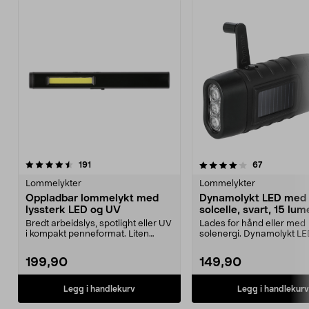
4.0 av 5 stjerner
anmeldelser
4.5 av 5 stjerner
anmeldelse
191
67
Lommelykter
Lommelykter
Oppladbar lommelykt med
Dynamolykt LED med
lyssterk LED og UV
solcelle, svart, 15 lu
Bredt arbeidslys, spotlight eller UV
Lades for hånd eller med
i kompakt penneformat. Liten
solenergi. Dynamolykt L
oppladbar lykt...
solcelledrift – til bruk ...
199,90
149,90
Legg i handlekurv
Legg i handlekurv