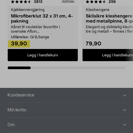
4.5av 5 stjerner
anmeldelser
4.5av 5 stjerner
anmeldels
3813
256
(9,97/stk)
Kjøkkenrengjøring
Kleshengere
Mikrofiberklut 32 x 31 cm, 4-
Sklisikre kleshengere 
pakning
med metallpinne, 8-p
Kåret til «soleklar favoritt» i
Elegant og skikkelig kles
svenske Afton...
tre og metall – finnes i fle
Kleshe...
Utførelse:
Grå/beige
39,90
79,90
Legg i handlekurv
Legg i handlekurv
Bunntekst
Kundeservice
Min konto
Om