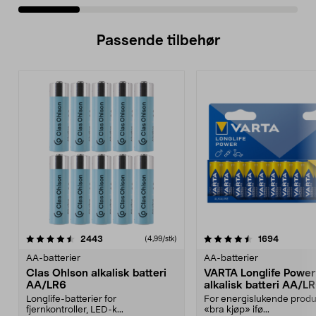
Passende tilbehør
4.5av 5 stjerner
anmeldelser
4.5av 5 stjerner
anmeldel
2443
1694
(4,99/stk)
AA-batterier
AA-batterier
Clas Ohlson alkalisk batteri
VARTA Longlife Power
AA/LR6
alkalisk batteri AA/L
Longlife-batterier for
For energislukende produ
fjernkontroller, LED-k...
«bra kjøp» ifø...