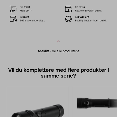
Fri frakt
Fri retur
Fra 599,–*
Returner til valgfri butikk
Sikkert
Klikk&Hent
365 dagers åpent kjøp
Bestill på nett og hent i butikk
Asaklitt
-
Se alle produktene
Vil du komplettere med flere produkter i
samme serie?