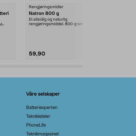
Rengjøringsmidler
Levende lys
tteri
Natron 800 g
Telys steari
prosent ste
Et allsidig og naturlig
rengjøringsmiddel. 800 gram
AA-
100 % stearin
natron – til rengjøring både...
råvarer. Produ
brenner med e
59,90
69,90
Legg i handlekurv
Legg 
Våre selskaper
Batteriexperten
Teknikkdeler
PhoneLife
Teknikmagasinet