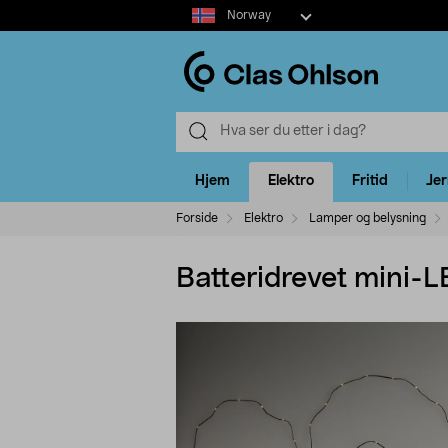
Select
Norway
market
Hjem
Elektro
Fritid
Je
Forside
Elektro
Lamper og belysning
Batteridrevet mini-L