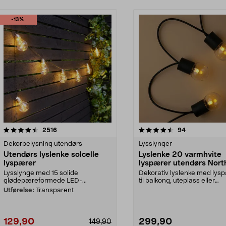
-13%
4.5 av 5 stjerner
anmeldelser
4.5 av 5 stjerner
anmeldelser
2516
94
Dekorbelysning utendørs
Lysslynger
Utendørs lyslenke solcelle
Lyslenke 20 varmhvite
lyspærer
lyspærer utendørs North
Lysslynge med 15 solide
Dekorativ lyslenke med lys
glødepæreformede LED-...
til balkong, uteplass eller
innendørs bruk. Nort...
Utførelse:
Transparent
129,90
299,90
149,90