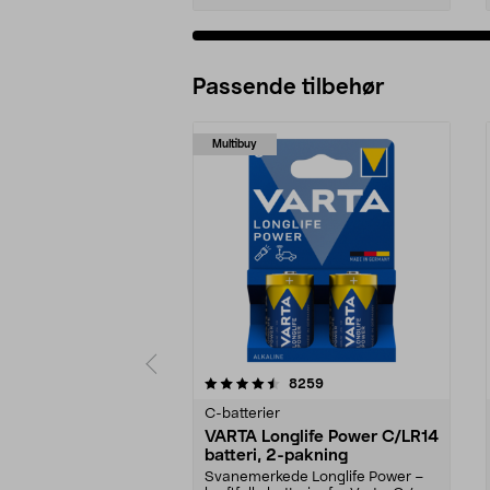
Passende tilbehør
Multibuy
5av 5 stjerner
4.5av 5 stjerner
anmeldelser
8259
C-batterier
VARTA Longlife Power C/LR14
batteri, 2-pakning
Svanemerkede Longlife Power –