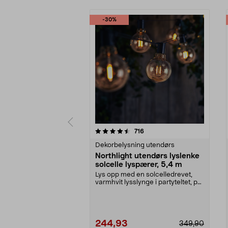
-30%
5 av 5 stjerner
4.5 av 5 stjerner
anmeldelser
716
Dekorbelysning utendørs
Northlight utendørs lyslenke
solcelle lyspærer, 5,4 m
Lys opp med en solcelledrevet,
varmhvit lysslynge i partyteltet, på
balkongen el...
244,93
349,90