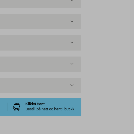
Klikk&Hent
Bestill på nett og hent i butikk