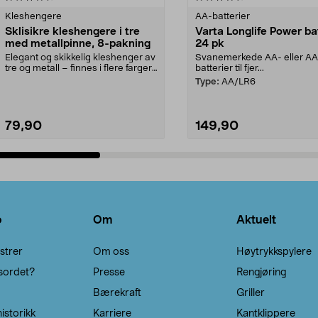
Kleshengere
AA-batterier
Sklisikre kleshengere i tre
Varta Longlife Power ba
med metallpinne, 8-pakning
24 pk
Elegant og skikkelig kleshenger av
Svanemerkede AA- eller A
tre og metall – finnes i flere farger.
batterier til fjer...
Kleshe...
Type:
AA/LR6
79,90
149,90
Legg i handlekurv
Legg i handlekurv
o
Om
Aktuelt
strer
Om oss
Høytrykkspylere
sordet?
Presse
Rengjøring
Bærekraft
Griller
istorikk
Karriere
Kantklippere