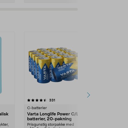
Multibuy
r
4.5av 5 stjerner
anmeldelser
4.5
331
8
C-batterier
C-batterier
lisk
Varta Longlife Power C/LR14-
VARTA Long
batterier, 20-pakning
batteri, 2-
ykter,
Prisgunstig storpakke med
Svanemerkede