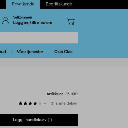
Privatkunde
Bedriftskunde
Velkommen
Logg inn/Bli medlem
bud
Våre tjenester
Club Clas
Artikkelnr.:
36-9911
31
anmeldelser
Legg i handlekurv
(1)