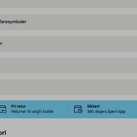
 faresymboler
er
Fri retur
Sikkert
Returner til valgfri butikk
365 dagers åpent kjøp
ri