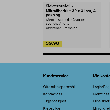
Kjøkkenrengjøring
Mikrofiberklut 32 x 31 cm, 4-
pakning
Kåret til «soleklar favoritt» i
svenske Afton...
Utførelse:
Grå/beige
39,90
Legg i handlekurv
Bunntekst
Kundeservice
Min kont
Ofte stilte spørsmål
Login/Regi
Kontakt oss
Glemt pas
Tilgjengelighet
Mine sider
Kjøpsvilkår
Min ordreh