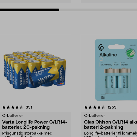
4.5av 5 stjerner
anmeldelser
4.5av 5 stjerner
anmeldelse
331
1253
C-batterier
C-batterier
Varta Longlife Power C/LR14-
Clas Ohlson C/LR14 alka
batterier, 20-pakning
batteri 2-pakning
Prisgunstig storpakke med
Longlife-batterier til lommel