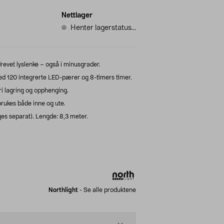
Nettlager
Henter lagerstatus...
drevet lyslenke – også i minusgrader.
ed 120 integrerte LED-pærer og 8-timers timer.
ri lagring og opphenging.
brukes både inne og ute.
ges separat). Lengde: 8,3 meter.
Northlight
-
Se alle produktene