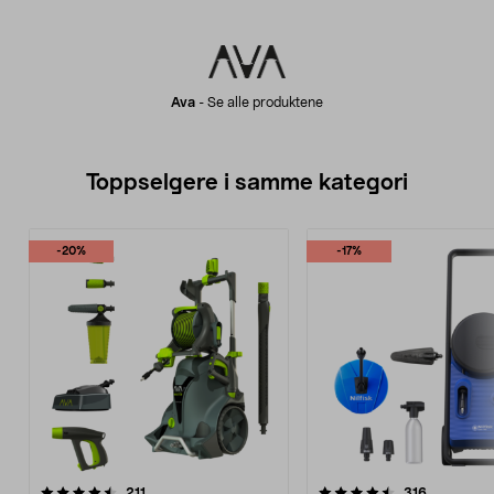
Ava
-
Se alle produktene
Toppselgere i samme kategori
-20%
-17%
4.5 av 5 stjerner
anmeldelser
4.5 av 5 stjerner
anmeldels
211
316