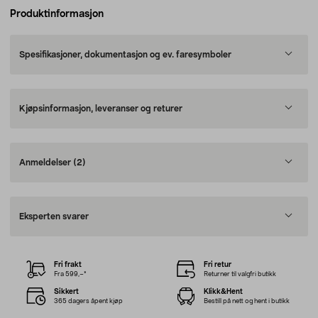
Produktinformasjon
Spesifikasjoner, dokumentasjon og ev. faresymboler
Kjøpsinformasjon, leveranser og returer
Anmeldelser
(2)
Eksperten svarer
Fri frakt
Fri retur
Fra 599,–*
Returner til valgfri butikk
Sikkert
Klikk&Hent
365 dagers åpent kjøp
Bestill på nett og hent i butikk