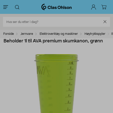
Forside
Jernvare
Elektroverktøy og maskiner
Høytrykkspyler
B
Beholder 1l til AVA premium skumkanon, grønn