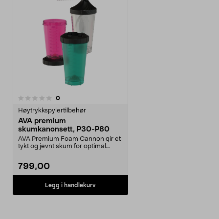
anmeldelser
0
Høytrykkspylertilbehør
AVA premium
skumkanonsett, P30-P80
AVA Premium Foam Cannon gir et
tykt og jevnt skum for optimal
rengjøring av biler, fasader og
andre overflater. Med justerbar
799,00
dosering og bred spredning sikrer
den maksimal dekning og
effektivitet. Den smarte
Legg i handlekurv
stablefunksjonen gjør at
beholderne kan oppbevares og
flyttes på uten å velte.