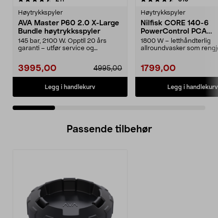
Høytrykkspyler
Høytrykkspyler
AVA Master P60 2.0 X-Large
Nilfisk CORE 140-6
Bundle høytrykksspyler
PowerControl PCA
høytrykkspyler
145 bar, 2100 W. Opptil 20 års
1800 W – letthåndterlig
garanti – utfør service og
allroundvasker som rengj
vedlikehold selv. AVA ...
effektivt med bare vann. Nil
3995,00
1799,00
4995,00
Legg i handlekurv
Legg i handlekurv
Passende tilbehør