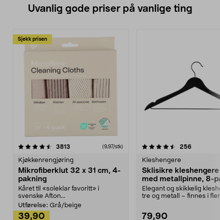
Settet består av tre beholdere på 1
Uvanlig gode priser på vanlige ting
liter i forskjellige farger og to lokk.
Passer AVA høytrykkspyler P30–
P80.
Sjekk prisen
4.5av 5 stjerner
anmeldelser
4.5av 5 stjerner
anmeldels
3813
256
(9,97/stk)
Kjøkkenrengjøring
Kleshengere
Mikrofiberklut 32 x 31 cm, 4-
Sklisikre kleshengere 
pakning
med metallpinne, 8-p
Kåret til «soleklar favoritt» i
Elegant og skikkelig kles
svenske Afton...
tre og metall – finnes i fle
Kleshe...
Utførelse:
Grå/beige
39,90
79,90