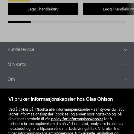
Legg i handlekurv
Legg i handlekurv
Bunntekst
Kundeservice
Min konto
Om
Aktuelt
Vi bruker informasjonskapsler hos Clas Ohlson
Våre selskaper
Ved å trykke på
«Godta alle informasjonskapsler»
samtykker du i at vi
lagrer informasjonskapsler (cookies) og annen sporingsteknologi på
din enhet i henhold til vår
policy for informasjonskapsler
for å
Finn din butikk
forbedre brukeropplevelsen din på vårt nettsted, analysere bruken av
nettstedet og for å tilpasse våre markedsføringstiltak. Vi bruker fire
typer informasjonskapsler: nødvendige, funksjonelle, analytiske og