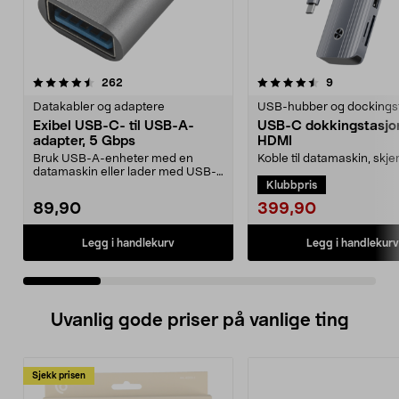
4.5 av 5 stjerner
anmeldelser
4.5 av 5 stjerner
anmeldelser
262
9
Datakabler og adaptere
USB-hubber og dockings
Exibel USB-C- til USB-A-
USB-C dokkingstasjon
adapter, 5 Gbps
HDMI
Bruk USB-A-enheter med en
Koble til datamaskin, skj
datamaskin eller lader med USB-
tilbehør med bare én kab
Klubbpris
C-port. Exibel USB-adap...
C dokkingstasjon...
399,90
89,90
Legg i handlekurv
Legg i handlekurv
Uvanlig gode priser på vanlige ting
Sjekk prisen