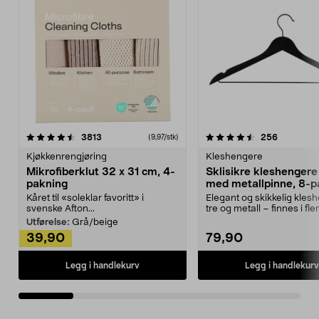
4.5av 5 stjerner
anmeldelser
4.5av 5 stjerner
anmeldels
3813
256
(9,97/stk)
Kjøkkenrengjøring
Kleshengere
Mikrofiberklut 32 x 31 cm, 4-
Sklisikre kleshengere 
pakning
med metallpinne, 8-p
Kåret til «soleklar favoritt» i
Elegant og skikkelig kles
svenske Afton...
tre og metall – finnes i fle
Kleshe...
Utførelse:
Grå/beige
39,90
79,90
Legg i handlekurv
Legg i handlekurv