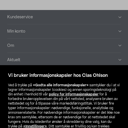
Bunntekst
Kundeservice
Min konto
Om
Aktuelt
Våre selskaper
Vi bruker informasjonskapsler hos Clas Ohlson
Ved å trykke på
«Godta alle informasjonskapsler»
samtykker du i at vi
Finn din butikk
lagrer informasjonskapsler (cookies) og annen sporingsteknologi på
din enhet i henhold til vår
policy for informasjonskapsler
for å
forbedre brukeropplevelsen din på vårt nettsted, analysere bruken av
SE
NO
FI
nettstedet og for å tilpasse våre markedsføringstiltak. Vi bruker fire
typer informasjonskapsler: nødvendige, funksjonelle, analytiske og
annonserelaterte. For nødvendige informasjonskapsler er det ikke noe
krav om samtykke, ettersom de er nødvendige for at nettstedet skal
fungere. Hvis du istedenfor ønsker å skreddersy dine valg, kan du
trykke på
«Innstillinger»
. Ditt samtykke er frivillig og kan trekkes