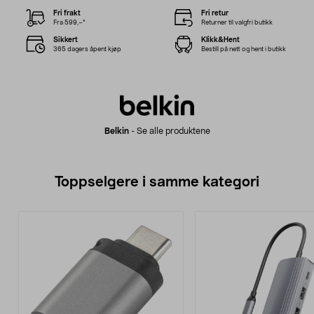
Fri frakt
Fri retur
Fra 599,–*
Returner til valgfri butikk
Sikkert
Klikk&Hent
365 dagers åpent kjøp
Bestill på nett og hent i butikk
Belkin
-
Se alle produktene
Toppselgere i samme kategori