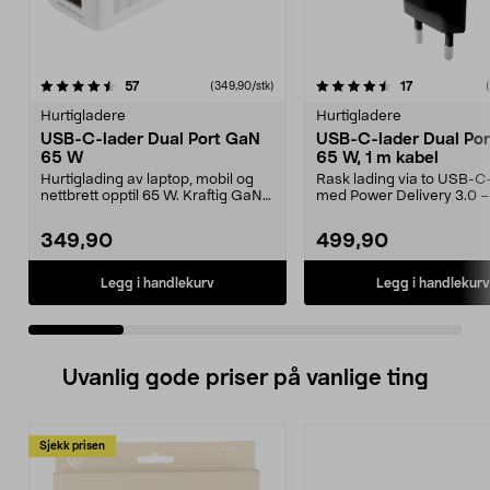
4.5 av 5 stjerner
anmeldelser
4.5 av 5 stjerner
anmeldelser
57
17
(349,90/stk)
Hurtigladere
Hurtigladere
USB-C-lader Dual Port GaN
USB-C-lader Dual Po
65 W
65 W, 1 m kabel
Hurtiglading av laptop, mobil og
Rask lading via to USB-C
nettbrett opptil 65 W. Kraftig GaN-
med Power Delivery 3.0 –
vegglader me...
smarttelefoner, lap...
349,90
499,90
Legg i handlekurv
Legg i handlekurv
Uvanlig gode priser på vanlige ting
Sjekk prisen