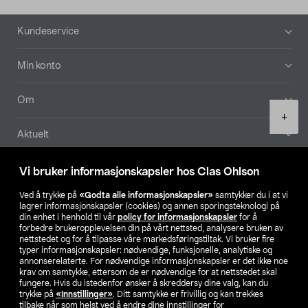
Bunntekst
Kundeservice
Min konto
Om
Product
+
quantity
Aktuelt
Våre selskaper
Vi bruker informasjonskapsler hos Clas Ohlson
Ved å trykke på
«Godta alle informasjonskapsler»
samtykker du i at vi
Finn din butikk
lagrer informasjonskapsler (cookies) og annen sporingsteknologi på
din enhet i henhold til vår
policy for informasjonskapsler
for å
forbedre brukeropplevelsen din på vårt nettsted, analysere bruken av
SE
NO
FI
nettstedet og for å tilpasse våre markedsføringstiltak. Vi bruker fire
typer informasjonskapsler: nødvendige, funksjonelle, analytiske og
annonserelaterte. For nødvendige informasjonskapsler er det ikke noe
krav om samtykke, ettersom de er nødvendige for at nettstedet skal
fungere. Hvis du istedenfor ønsker å skreddersy dine valg, kan du
trykke på
«Innstillinger»
. Ditt samtykke er frivillig og kan trekkes
tilbake når som helst ved å endre dine innstillinger for