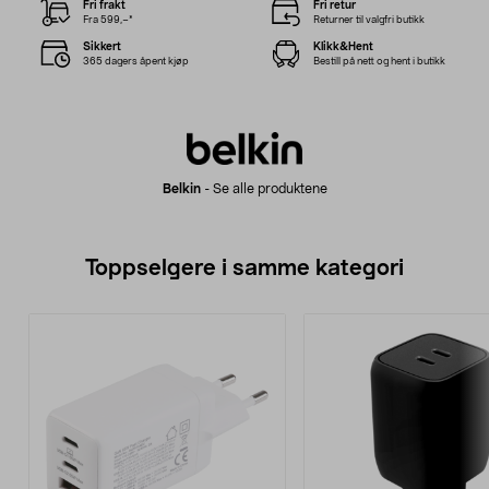
Fri frakt
Fri retur
Fra 599,–*
Returner til valgfri butikk
Sikkert
Klikk&Hent
365 dagers åpent kjøp
Bestill på nett og hent i butikk
Belkin
-
Se alle produktene
Toppselgere i samme kategori