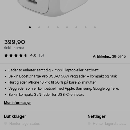
399,90
(inkl. moms)
4.6
(
5
)
Artikkelnr.:
39-5145
Lader to enheter samtidig – mobil, laptop eller nettbrett.
Belkin BoostCharge Pro USB-C 50W vegglader – kompakt og rask.
Hurtiglader iPhone 16 Pro til 50 % på bare 27 minutter.
Vegglader som er kompatibel med Apple, Samsung, Google og flere.
Belkin kompakt GaN-lader for USB-C-enheter.
Mer informasjon
Butikklager
Nettlager
Henter lagerstatus...
Henter lagerstatus...