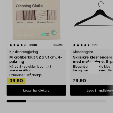
4.5av 5 stjerner
anmeldelser
4.5av 5 stjerner
anmeldels
3809
256
(9,97/stk)
Kjøkkenrengjøring
Kleshengere
Mikrofiberklut 32 x 31 cm, 4-
Sklisikre kleshengere 
pakning
med metallpinne, 8-p
Kåret til «soleklar favoritt» i
Elegant og skikkelig kles
-
svenske Afton...
tre og metall – finnes i fle
Kleshe...
Utførelse:
Grå/beige
39,90
79,90
Legg i handlekurv
Legg i handlekurv