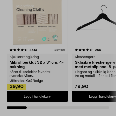
4.5av 5 stjerner
anmeldelser
4.5av 5 stjerner
anmeldels
3813
256
(9,97/stk)
Kjøkkenrengjøring
Kleshengere
Mikrofiberklut 32 x 31 cm, 4-
Sklisikre kleshengere 
pakning
med metallpinne, 8-p
Kåret til «soleklar favoritt» i
Elegant og skikkelig kles
svenske Afton...
tre og metall – finnes i fle
Kleshe...
Utførelse:
Grå/beige
39,90
79,90
Legg i handlekurv
Legg i handlekurv