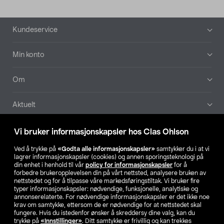
Bunntekst
Kundeservice
Min konto
Om
Aktuelt
Våre selskaper
Vi bruker informasjonskapsler hos Clas Ohlson
Ved å trykke på
«Godta alle informasjonskapsler»
samtykker du i at vi
Finn din butikk
lagrer informasjonskapsler (cookies) og annen sporingsteknologi på
din enhet i henhold til vår
policy for informasjonskapsler
for å
forbedre brukeropplevelsen din på vårt nettsted, analysere bruken av
SE
NO
FI
nettstedet og for å tilpasse våre markedsføringstiltak. Vi bruker fire
typer informasjonskapsler: nødvendige, funksjonelle, analytiske og
annonserelaterte. For nødvendige informasjonskapsler er det ikke noe
krav om samtykke, ettersom de er nødvendige for at nettstedet skal
fungere. Hvis du istedenfor ønsker å skreddersy dine valg, kan du
trykke på
«Innstillinger»
. Ditt samtykke er frivillig og kan trekkes