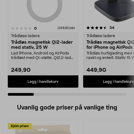
4.5 av 5 stjerner
3.0 av 5 stjerner
anmeldelse
34
anmeldelser
0
(249,90/stk)
Trådløse ladere
Trådløse ladere
Trådløs magnetisk Qi2-lader
Trådløs magnetisk Qi2
med stativ, 25 W
for iPhone og AirPods
Lad iPhone, Android og AirPods
Trådløs hurtiglading med 
trådløst med Qi-støtte. Qi2.2-lader
raskt og enkelt. Stativ 15 
med opptil 25...
iPhone 12,...
249,90
449,90
Legg i handlekurv
Legg i handlekurv
Uvanlig gode priser på vanlige ting
Sjekk prisen