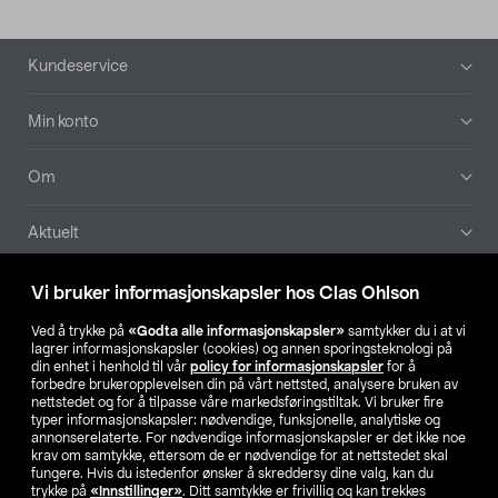
Bunntekst
Kundeservice
Min konto
Om
Aktuelt
Våre selskaper
Vi bruker informasjonskapsler hos Clas Ohlson
Ved å trykke på
«Godta alle informasjonskapsler»
samtykker du i at vi
Finn din butikk
lagrer informasjonskapsler (cookies) og annen sporingsteknologi på
din enhet i henhold til vår
policy for informasjonskapsler
for å
forbedre brukeropplevelsen din på vårt nettsted, analysere bruken av
SE
NO
FI
nettstedet og for å tilpasse våre markedsføringstiltak. Vi bruker fire
typer informasjonskapsler: nødvendige, funksjonelle, analytiske og
annonserelaterte. For nødvendige informasjonskapsler er det ikke noe
krav om samtykke, ettersom de er nødvendige for at nettstedet skal
fungere. Hvis du istedenfor ønsker å skreddersy dine valg, kan du
trykke på
«Innstillinger»
. Ditt samtykke er frivillig og kan trekkes