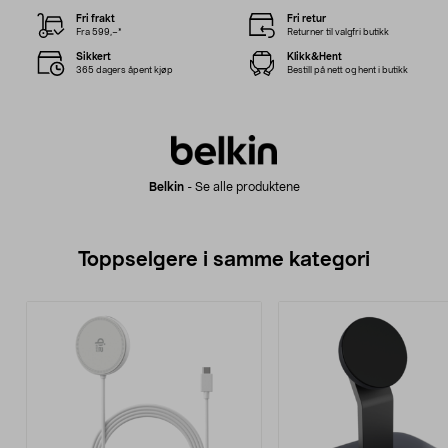
Fri frakt
Fri retur
Fra 599,–*
Returner til valgfri butikk
Sikkert
Klikk&Hent
365 dagers åpent kjøp
Bestill på nett og hent i butikk
Belkin
-
Se alle produktene
Toppselgere i samme kategori