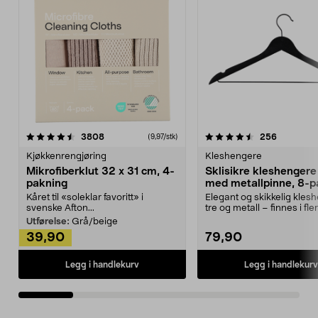
4.5av 5 stjerner
anmeldelser
4.5av 5 stjerner
anmeldels
3808
256
(9,97/stk)
Kjøkkenrengjøring
Kleshengere
Mikrofiberklut 32 x 31 cm, 4-
Sklisikre kleshengere 
pakning
med metallpinne, 8-p
Kåret til «soleklar favoritt» i
Elegant og skikkelig kles
svenske Afton...
tre og metall – finnes i fle
Kleshe...
Utførelse:
Grå/beige
39,90
79,90
Legg i handlekurv
Legg i handlekurv