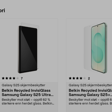
ri
4.0 av 5 stjerner
anmeldelser
4.0 av 5 stjerner
anmeldelser
7
2
Galaxy S25 skjermbeskytter
Galaxy S25 skjermbeskytte
Belkin Recycled InvisiGlass
Belkin Recycled InvisiG
Samsung Galaxy S25 Ultra
Samsung Galaxy S25+
skjermbeskytter
skjermbeskytter
Beskytter mot støt – opptil 62 %
Beskytter mot støt – opptil 
sterkere enn herdet glass. Belkin
sterkere enn herdet glass. B
slitesterk sk...
robust skjerm...