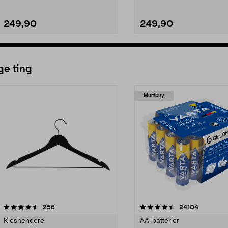
249,90
249,90
ge ting
Multibuy
4.5av 5 stjerner
anmeldelser
4.5av 5 stjerner
anmeldels
256
24104
Kleshengere
AA-batterier