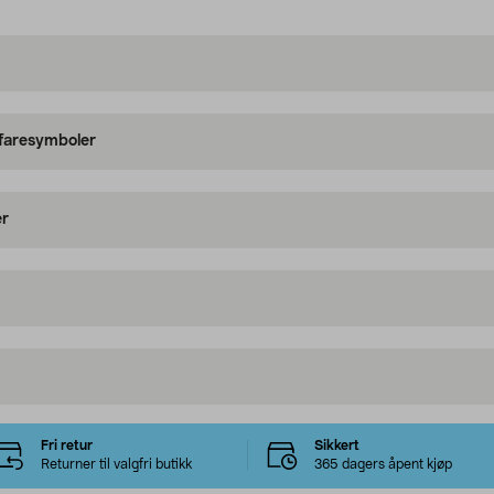
 faresymboler
er
Fri retur
Sikkert
Returner til valgfri butikk
365 dagers åpent kjøp