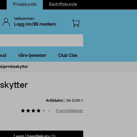
Privatkunde
Bedriftskunde
Velkommen
Logg inn/Bli medlem
bud
Våre tjenester
Club Clas
 skjermbeskytter
skytter
Artikkelnr.:
39-5091-1
11
anmeldelser
Legg i handlekurv
(1)