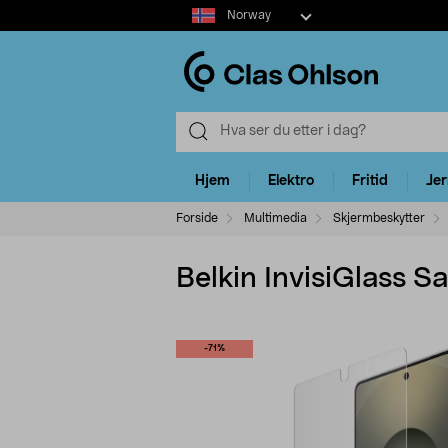
Select
Norway
market
Hjem
Elektro
Fritid
Je
Forside
Multimedia
Skjermbeskytter
Belkin InvisiGlass 
-71%