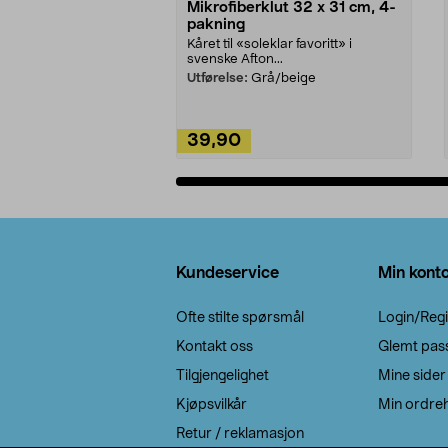
Mikrofiberklut 32 x 31 cm, 4-
pakning
Kåret til «soleklar favoritt» i
svenske Afton...
Utførelse:
Grå/beige
39,90
Legg i handlekurv
Bunntekst
Kundeservice
Min kont
Ofte stilte spørsmål
Login/Regi
Kontakt oss
Glemt pas
Tilgjengelighet
Mine sider
Kjøpsvilkår
Min ordreh
Retur / reklamasjon