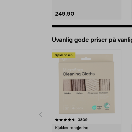
249,90
Uvanlig gode priser på vanli
Sjekk prisen
5av 5 stjerner
4.5av 5 stjerner
anmeldelser
3809
Kjøkkenrengjøring