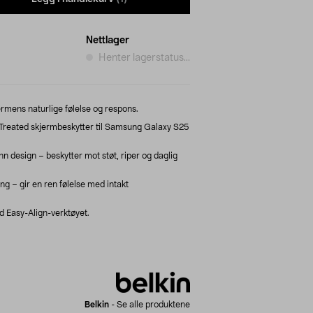
Nettlager
Henter lagerstatus...
rmens naturlige følelse og respons.
 Treated skjermbeskytter til Samsung Galaxy S25
n design – beskytter mot støt, riper og daglig
g – gir en ren følelse med intakt
 Easy-Align-verktøyet.
Belkin
-
Se alle produktene