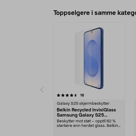
Toppselgere i samme katego
5 av 5 stjerner
4.0 av 5 stjerner
anmeldelser
16
Galaxy S25 skjermbeskytter
Belkin Recycled InvisiGlass
Samsung Galaxy S25
skjermbeskytter
Beskytter mot støt – opptil 62 %
sterkere enn herdet glass. Belkin
slitesterk sk...