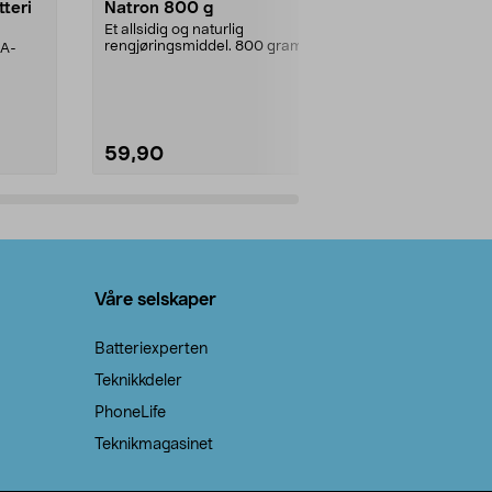
tteri
Natron 800 g
Telys steari
prosent ste
Et allsidig og naturlig
rengjøringsmiddel. 800 gram
AA-
100 % stearin
natron – til rengjøring både...
råvarer. Produ
brenner med e
59,90
69,90
Legg i handlekurv
Legg 
Våre selskaper
Batteriexperten
Teknikkdeler
PhoneLife
Teknikmagasinet