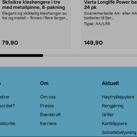
Sklisikre kleshengere i tre
Varta Longlife Power ba
med metallpinne, 8-pakning
24 pk
Elegant og skikkelig kleshenger av
Svanemerkede AA- eller A
tre og metall – finnes i flere farger.
batterier til fjer...
Kleshe...
Type:
AA/LR6
79,90
149,90
Legg i handlekurv
Legg i handlekurv
o
Om
Aktuelt
strer
Om oss
Høytrykkspylere
sordet?
Presse
Rengjøring
Bærekraft
Griller
istorikk
Karriere
Kantklippere
Solcellebelysning