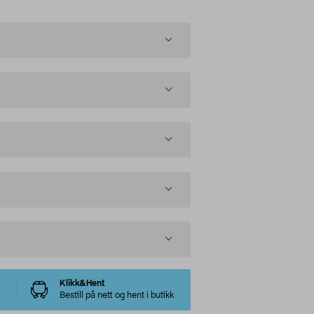
Klikk&Hent
Bestill på nett og hent i butikk