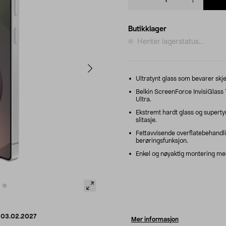
quantity
Butikklager
Henter lagerstatus...
Ultratynt glass som bevarer skje
Belkin ScreenForce InvisiGlass
Ultra.
Ekstremt hardt glass og supertyn
slitasje.
Fettavvisende overflatebehandlin
berøringsfunksjon.
Enkel og nøyaktig montering med
d
03.02.2027
Mer informasjon