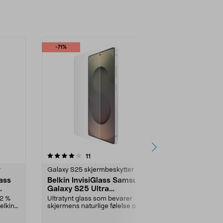
-71%
anmeldelser
11
r
Galaxy S25 skjermbeskytter
lass
Belkin InvisiGlass Samsung
Galaxy S25 Ultra
skjermbeskytter
62 %
Ultratynt glass som bevarer
elkin
skjermens naturlige følelse og
respons. Belkin Scree...