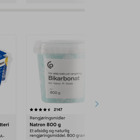
er
4.0av 5 stjerner
anmeldelser
4.5
2147
4
Rengjøringsmidler
Levende lys
tteri
Natron 800 g
Telys steari
prosent ste
Et allsidig og naturlig
rengjøringsmiddel. 800 gram
AA-
100 % stearin