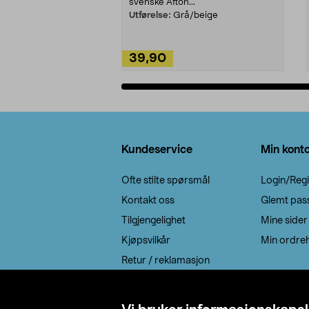
svenske Afton...
Utførelse:
Grå/beige
39,90
Legg i handlekurv
Bunntekst
Kundeservice
Min kont
Ofte stilte spørsmål
Login/Regi
Kontakt oss
Glemt pas
Tilgjengelighet
Mine sider
Kjøpsvilkår
Min ordreh
Retur / reklamasjon
EE-avfall
Cookie policy