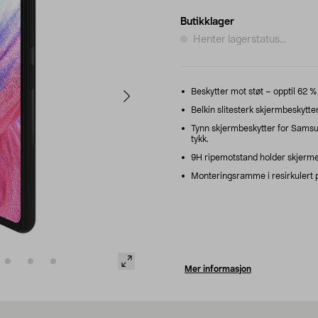
Butikklager
Henter lagerstatus...
Beskytter mot støt – opptil 62 %
Belkin slitesterk skjermbeskytter
Tynn skjermbeskytter for Samsu
tykk.
9H ripemotstand holder skjermen
Monteringsramme i resirkulert p
Mer informasjon