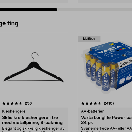
ge ting
Multibuy
4.5av 5 stjerner
anmeldelser
4.5av 5 stjerner
anmeldels
256
24107
Kleshengere
AA-batterier
Sklisikre kleshengere i tre
Varta Longlife Power ba
med metallpinne, 8-pakning
24 pk
Elegant og skikkelig kleshenger av
Svanemerkede AA- eller A