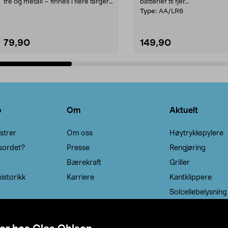
tre og metall – finnes i flere farger.
batterier til fjer...
Kleshe...
Type:
AA/LR6
79,90
149,90
Legg i handlekurv
Legg i handlekurv
o
Om
Aktuelt
strer
Om oss
Høytrykkspylere
sordet?
Presse
Rengjøring
Bærekraft
Griller
istorikk
Karriere
Kantklippere
Solcellebelysning