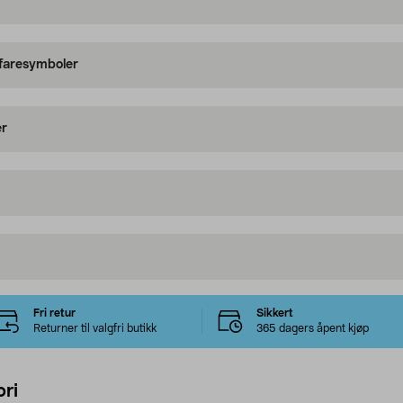
 faresymboler
er
Fri retur
Sikkert
Returner til valgfri butikk
365 dagers åpent kjøp
ri