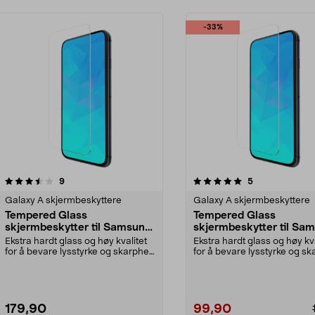
-33%
5.0 av 5 stjerner
anmeldelser
4.0 av 5 stjerner
anmeldelser
9
5
Galaxy A skjermbeskyttere
Galaxy A skjermbeskyttere
Tempered Glass
Tempered Glass
skjermbeskytter til Samsung
skjermbeskytter til Sa
Galaxy A54
Galaxy A05s
Ekstra hardt glass og høy kvalitet
Ekstra hardt glass og høy kva
for å bevare lysstyrke og skarphet.
for å bevare lysstyrke og sk
Skjermbes...
Skjermbes...
179,90
99,90