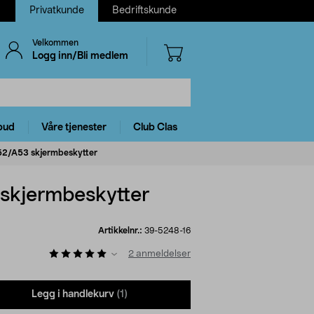
Privatkunde
Bedriftskunde
Velkommen
Logg inn/Bli medlem
bud
Våre tjenester
Club Clas
A52/A53 skjermbeskytter
 skjermbeskytter
Artikkelnr.:
39-5248-16
2
anmeldelser
Legg i handlekurv
(1)