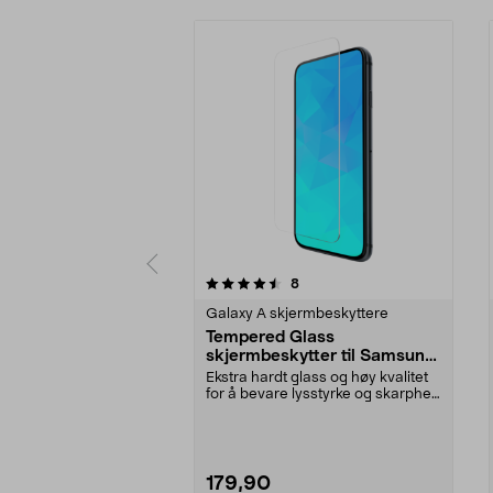
5 av 5 stjerner
3.5 av 5 stjerner
anmeldelser
8
Galaxy A skjermbeskyttere
Tempered Glass
skjermbeskytter til Samsung
Galaxy A55
Ekstra hardt glass og høy kvalitet
for å bevare lysstyrke og skarphet.
Skjermbes...
179,90