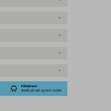
Klikk&Hent
Bestill på nett og hent i butikk