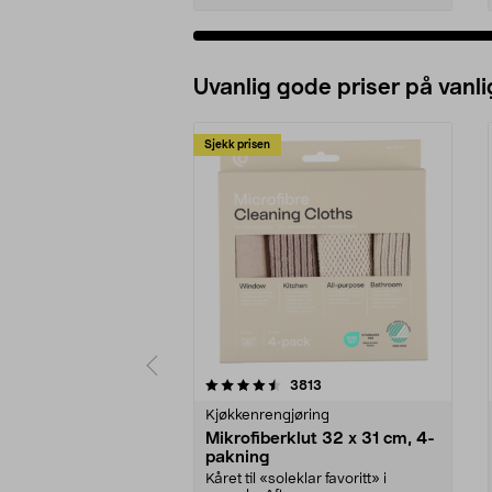
Uvanlig gode priser på vanli
Sjekk prisen
5av 5 stjerner
4.5av 5 stjerner
anmeldelser
3813
Kjøkkenrengjøring
Mikrofiberklut 32 x 31 cm, 4-
pakning
Kåret til «soleklar favoritt» i