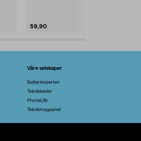
natron – til rengjøring både...
råvarer. Produ
brenner med e
59,90
69,90
Legg i handlekurv
Legg 
Våre selskaper
Batteriexperten
Teknikkdeler
PhoneLife
Teknikmagasinet