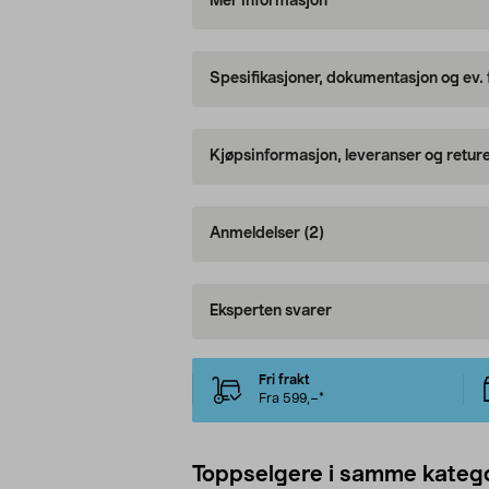
Mer informasjon
Spesifikasjoner, dokumentasjon og ev.
Kjøpsinformasjon, leveranser og retur
Anmeldelser
(2)
Eksperten svarer
Fri frakt
Fra 599,–*
Toppselgere i samme katego