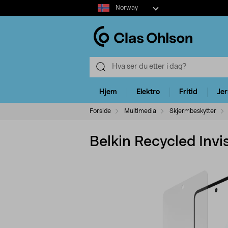
Select
Norway
market
Hjem
Elektro
Fritid
Je
Forside
Multimedia
Skjermbeskytter
Belkin Recycled Inv