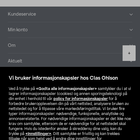
Bunntekst
Kundeservice
Min konto
Om
Product
+
quantity
Aktuelt
Våre selskaper
Vi bruker informasjonskapsler hos Clas Ohlson
Ved å trykke på
«Godta alle informasjonskapsler»
samtykker du i at vi
Finn din butikk
lagrer informasjonskapsler (cookies) og annen sporingsteknologi på
din enhet i henhold til vår
policy for informasjonskapsler
for å
forbedre brukeropplevelsen din på vårt nettsted, analysere bruken av
SE
NO
FI
nettstedet og for å tilpasse våre markedsføringstiltak. Vi bruker fire
typer informasjonskapsler: nødvendige, funksjonelle, analytiske og
annonserelaterte. For nødvendige informasjonskapsler er det ikke noe
krav om samtykke, ettersom de er nødvendige for at nettstedet skal
fungere. Hvis du istedenfor ønsker å skreddersy dine valg, kan du
trykke på
«Innstillinger»
. Ditt samtykke er frivillig og kan trekkes
tilbake når som helst ved å endre dine innstillinger for