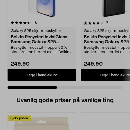
4.0 av 5 stjerner
anmeldelser
4.0 av 5 stjerner
anmeldelser
16
7
Galaxy S25 skjermbeskytter
Galaxy S25 skjermbeskyt
Belkin Recycled InvisiGlass
Belkin Recycled Invisi
Samsung Galaxy S25
Samsung Galaxy S25 
skjermbeskytter
skjermbeskytter
Beskytter mot støt – opptil 62 %
Beskytter mot støt – oppti
sterkere enn herdet glass. Belkin
sterkere enn herdet glass
slitesterk sk...
slitesterk sk...
249,90
249,90
Legg i handlekurv
Legg i handlekurv
Uvanlig gode priser på vanlige ting
Sjekk prisen