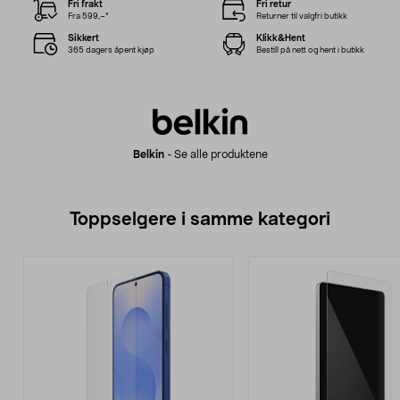
Fri frakt
Fri retur
Fra 599,–*
Returner til valgfri butikk
Sikkert
Klikk&Hent
365 dagers åpent kjøp
Bestill på nett og hent i butikk
Belkin
-
Se alle produktene
Toppselgere i samme kategori