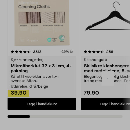
4.5av 5 stjerner
anmeldelser
4.5av 5 stjerner
anmeldels
3813
256
(9,97/stk)
Kjøkkenrengjøring
Kleshengere
Mikrofiberklut 32 x 31 cm, 4-
Sklisikre kleshengere 
pakning
med metallpinne, 8-p
Kåret til «soleklar favoritt» i
Elegant og skikkelig kles
-
svenske Afton...
tre og metall – finnes i fle
Kleshe...
Utførelse:
Grå/beige
39,90
79,90
Legg i handlekurv
Legg i handlekurv