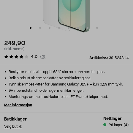
249,90
(inkl. moms)
4.0
(
2
)
Artikkelnr.:
39-5248-14
Beskytter mot støt – opptil 62 % sterkere enn herdet glass.
Belkin robust skjermbeskytter av resirkulert glass.
Tynn skjermbeskytter for Samsung Galaxy S25+ – kun 0,29 mm tykk.
9H ripemotstand holder skjermen klar lenger.
Monteringsramme i resirkulert plast (EZ Frame) følger med.
Mer informasjon
Nettlager
Butikklager
På lager
(4)
Velg butikk