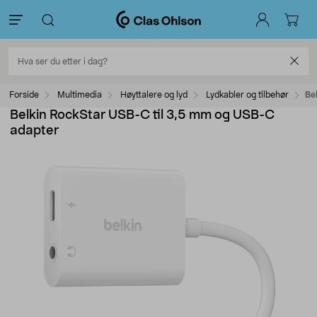
Forside
Multimedia
Høyttalere og lyd
Lydkabler og tilbehør
Be
Belkin RockStar USB-C til 3,5 mm og USB-C
adapter