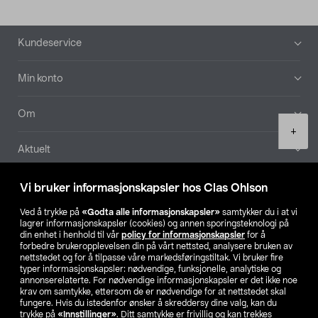
Bunntekst
Kundeservice
Min konto
Om
Product
+
quantity
Aktuelt
Våre selskaper
Vi bruker informasjonskapsler hos Clas Ohlson
Ved å trykke på
«Godta alle informasjonskapsler»
samtykker du i at vi
Finn din butikk
lagrer informasjonskapsler (cookies) og annen sporingsteknologi på
din enhet i henhold til vår
policy for informasjonskapsler
for å
forbedre brukeropplevelsen din på vårt nettsted, analysere bruken av
SE
NO
FI
nettstedet og for å tilpasse våre markedsføringstiltak. Vi bruker fire
typer informasjonskapsler: nødvendige, funksjonelle, analytiske og
annonserelaterte. For nødvendige informasjonskapsler er det ikke noe
krav om samtykke, ettersom de er nødvendige for at nettstedet skal
fungere. Hvis du istedenfor ønsker å skreddersy dine valg, kan du
trykke på
«Innstillinger»
. Ditt samtykke er frivillig og kan trekkes