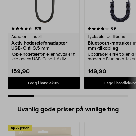
4.0 av 5 stjerner
anmeldelser
4.5 av 5 stjerner
anmeldelse
676
69
Adapter til mobil
Lydkabler og tilbehør
Aktiv hodetelefonadapter
Bluetooth-mottaker 
USB-C til 3,5 mm
mm-tilkobling
Koble hodetelefon eller høyttaler til
Uppgrader enkelt bilen din 
telefonens USB-C-port. Aktiv
moderne Bluetooth-tekno
adapter – pas...
(V5.3). Bluetooth-mot...
159,90
149,90
Legg i handlekurv
Legg i handlekurv
Uvanlig gode priser på vanlige ting
Sjekk prisen