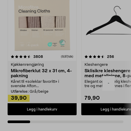
4.5av 5 stjerner
anmeldelser
4.5av 5 stjerner
anmeldels
3808
256
(9,97/stk)
Kjøkkenrengjøring
Kleshengere
Mikrofiberklut 32 x 31 cm, 4-
Sklisikre kleshengere 
pakning
med metallpinne, 8-p
Kåret til «soleklar favoritt» i
Elegant og skikkelig kles
-
svenske Afton...
tre og metall – finnes i fle
Kleshe...
Utførelse:
Grå/beige
39,90
79,90
Legg i handlekurv
Legg i handlekurv