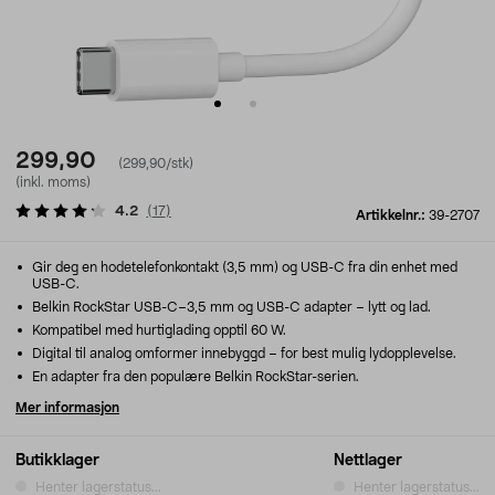
299,90
(299,90/stk)
(inkl. moms)
4.2
(
17
)
Artikkelnr.:
39-2707
Gir deg en hodetelefonkontakt (3,5 mm) og USB-C fra din enhet med
USB-C.
Belkin RockStar USB-C–3,5 mm og USB-C adapter – lytt og lad.
Kompatibel med hurtiglading opptil 60 W.
Digital til analog omformer innebyggd – for best mulig lydopplevelse.
En adapter fra den populære Belkin RockStar-serien.
Mer informasjon
Butikklager
Nettlager
Henter lagerstatus...
Henter lagerstatus...