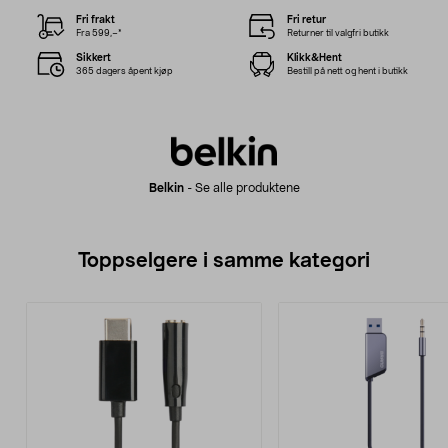
Fri frakt
Fri retur
Fra 599,–*
Returner til valgfri butikk
Sikkert
Klikk&Hent
365 dagers åpent kjøp
Bestill på nett og hent i butikk
Belkin
-
Se alle produktene
Toppselgere i samme kategori