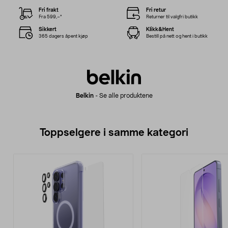
Fri frakt
Fri retur
Fra 599,–*
Returner til valgfri butikk
Sikkert
Klikk&Hent
365 dagers åpent kjøp
Bestill på nett og hent i butikk
Belkin
-
Se alle produktene
Toppselgere i samme kategori