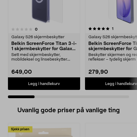
5.0 av 5 stjerner
5.0 av 5 stjerner
anmeldelser
1
anmeldelser
0
Galaxy S26 skjermbeskytter
Galaxy S26 skjermbeskyt
Belkin ScreenForce Titan 3-i-
Belkin ScreenForce T
1 skjermbeskytter for Galaxy
skjermbeskytter for 
S26 Ultra
S26 Ultra
Sett med skjermbeskytter,
Beskytter skjermen og re
mobildeksel og linsebeskytter.
reflekser – tydelig skjerm i
Belkin Titan 3-i-1-besk...
Belkin skje...
649,00
279,90
Legg i handlekurv
Legg i handlekurv
Uvanlig gode priser på vanlige ting
Sjekk prisen