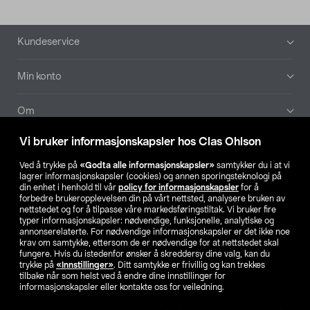
Bunntekst
Kundeservice
Min konto
Om
Vi bruker informasjonskapsler hos Clas Ohlson
Aktuelt
Ved å trykke på
«Godta alle informasjonskapsler»
samtykker du i at vi
lagrer informasjonskapsler (cookies) og annen sporingsteknologi på
Våre selskaper
din enhet i henhold til vår
policy for informasjonskapsler
for å
forbedre brukeropplevelsen din på vårt nettsted, analysere bruken av
nettstedet og for å tilpasse våre markedsføringstiltak. Vi bruker fire
Finn din butikk
typer informasjonskapsler: nødvendige, funksjonelle, analytiske og
annonserelaterte. For nødvendige informasjonskapsler er det ikke noe
krav om samtykke, ettersom de er nødvendige for at nettstedet skal
SE
NO
FI
fungere. Hvis du istedenfor ønsker å skreddersy dine valg, kan du
trykke på
«Innstillinger»
. Ditt samtykke er frivillig og kan trekkes
tilbake når som helst ved å endre dine innstillinger for
informasjonskapsler eller kontakte oss for veiledning.