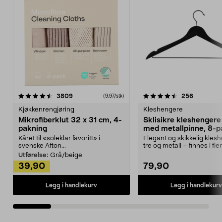
4.5av 5 stjerner
anmeldelser
4.5av 5 stjerner
anmeldels
3809
256
(9,97/stk)
Kjøkkenrengjøring
Kleshengere
Mikrofiberklut 32 x 31 cm, 4-
Sklisikre kleshengere 
pakning
med metallpinne, 8-p
Kåret til «soleklar favoritt» i
Elegant og skikkelig kles
svenske Afton...
tre og metall – finnes i fle
Kleshe...
Utførelse:
Grå/beige
39,90
79,90
Legg i handlekurv
Legg i handlekurv