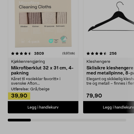
4.5av 5 stjerner
anmeldelser
4.5av 5 stjerner
anmeldels
3809
256
(9,97/stk)
Kjøkkenrengjøring
Kleshengere
Mikrofiberklut 32 x 31 cm, 4-
Sklisikre kleshengere 
pakning
med metallpinne, 8-p
Kåret til «soleklar favoritt» i
Elegant og skikkelig kles
svenske Afton...
tre og metall – finnes i fle
Kleshe...
Utførelse:
Grå/beige
39,90
79,90
Legg i handlekurv
Legg i handlekurv