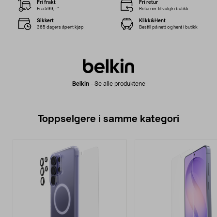
Fri frakt
Fri retur
Fra 599,–*
Returner til valgfri butikk
Sikkert
Klikk&Hent
365 dagers åpent kjøp
Bestill på nett og hent i butikk
Belkin
-
Se alle produktene
Toppselgere i samme kategori