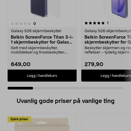
5.0 av 5 stjerner
5.0 av 5 stjerner
anmeldelser
1
anmeldelser
0
Galaxy S26 skjermbeskytter
Galaxy S26 skjermbeskyt
Belkin ScreenForce Titan 3-i-
Belkin ScreenForce T
1 skjermbeskytter for Galaxy
skjermbeskytter for 
S26 Ultra
S26 Ultra
Sett med skjermbeskytter,
Beskytter skjermen og re
mobildeksel og linsebeskytter.
reflekser – tydelig skjerm i
Belkin Titan 3-i-1-besk...
Belkin skje...
649,00
279,90
Legg i handlekurv
Legg i handlekurv
Uvanlig gode priser på vanlige ting
Sjekk prisen