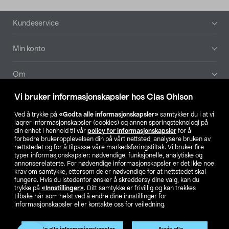
Bunntekst
Kundeservice
Min konto
Om
Vi bruker informasjonskapsler hos Clas Ohlson
Aktuelt
Ved å trykke på
«Godta alle informasjonskapsler»
samtykker du i at vi
lagrer informasjonskapsler (cookies) og annen sporingsteknologi på
Våre selskaper
din enhet i henhold til vår
policy for informasjonskapsler
for å
forbedre brukeropplevelsen din på vårt nettsted, analysere bruken av
nettstedet og for å tilpasse våre markedsføringstiltak. Vi bruker fire
Finn din butikk
typer informasjonskapsler: nødvendige, funksjonelle, analytiske og
annonserelaterte. For nødvendige informasjonskapsler er det ikke noe
krav om samtykke, ettersom de er nødvendige for at nettstedet skal
SE
NO
FI
fungere. Hvis du istedenfor ønsker å skreddersy dine valg, kan du
trykke på
«Innstillinger»
. Ditt samtykke er frivillig og kan trekkes
tilbake når som helst ved å endre dine innstillinger for
informasjonskapsler eller kontakte oss for veiledning.