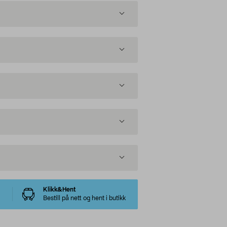
Klikk&Hent
Bestill på nett og hent i butikk