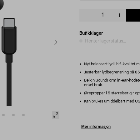
Product
quantity
Butikklager
Henter lagerstatus...
Nyt balansert lyd i hifi-kvalitet
Justerbar lydbegrensning på 85 el
Belkin SoundForm in-ear-hodetele
enkel bruk.
Ørepropper i 5 størrelser gir o
Kan brukes umiddelbart med USB-
Mer informasjon