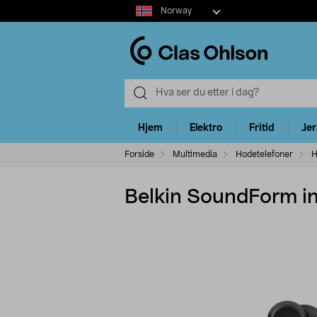
Select
Norway
market
Hjem
Elektro
Fritid
Je
Forside
Multimedia
Hodetelefoner
H
Belkin SoundForm i