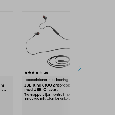
4.5 av 5 stjerner
anmeldelser
4.5
36
1
Hodetelefoner med ledning
Hodetelefone
 mm
JBL Tune 310C ørepropper
Koss Porta 
med USB-C, svart
taler
Alltid rene ør
.
Pro-hodetele
Treknappers fjernkontroll med
- skift ut ø...
innebygd mikrofon for enkelt å
kunne styre samtale...