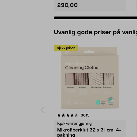
290,00
Uvanlig gode priser på vanli
Sjekk prisen
5av 5 stjerner
4.5av 5 stjerner
anmeldelser
3813
Kjøkkenrengjøring
Mikrofiberklut 32 x 31 cm, 4-
pakning