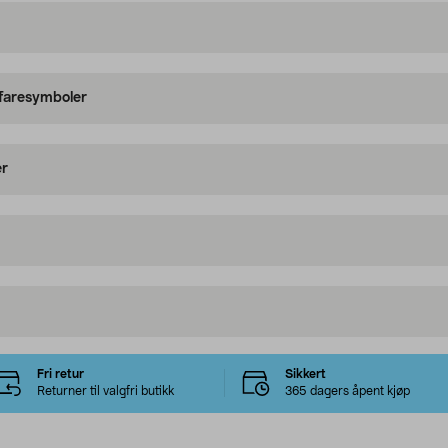
 faresymboler
er
Fri retur
Sikkert
Returner til valgfri butikk
365 dagers åpent kjøp