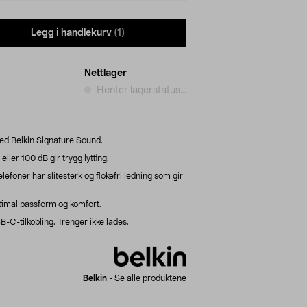
Legg i handlekurv
(1)
Nettlager
Henter lagerstatus...
 med Belkin Signature Sound.
ler 100 dB gir trygg lytting.
foner har slitesterk og flokefri ledning som gir
ptimal passform og komfort.
C-tilkobling. Trenger ikke lades.
Belkin
-
Se alle produktene