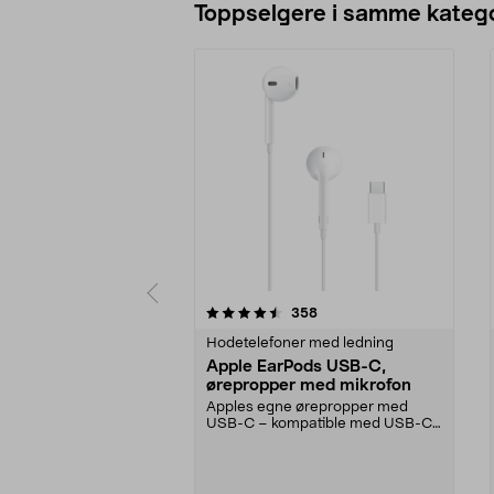
Toppselgere i samme katego
5 av 5 stjerner
4.5 av 5 stjerner
anmeldelser
358
Hodetelefoner med ledning
Apple EarPods USB-C,
ørepropper med mikrofon
Apples egne ørepropper med
USB-C – kompatible med USB-C-
enheter med iOS 10 eller...