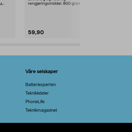
rengjøringsmiddel. 800 gram
AA-
100 % stearin
natron – til rengjøring både...
råvarer. Produ
brenner med e
59,90
69,90
Legg i handlekurv
Legg 
Våre selskaper
Batteriexperten
Teknikkdeler
PhoneLife
Teknikmagasinet