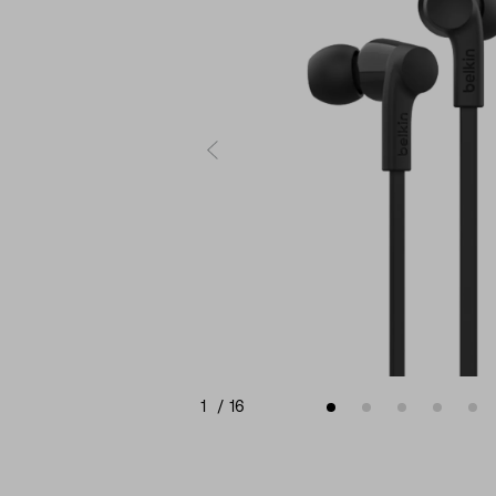
1
/
16