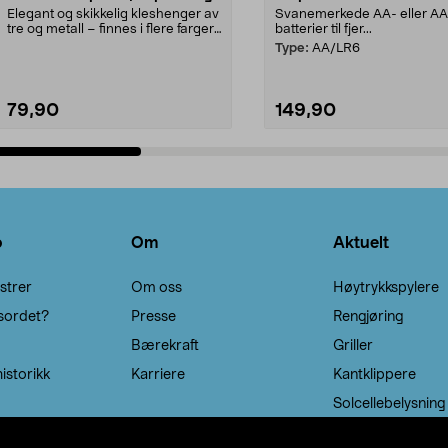
Elegant og skikkelig kleshenger av
Svanemerkede AA- eller A
tre og metall – finnes i flere farger.
batterier til fjer...
Kleshe...
Type:
AA/LR6
79,90
149,90
Legg i handlekurv
Legg i handlekurv
o
Om
Aktuelt
strer
Om oss
Høytrykkspylere
sordet?
Presse
Rengjøring
Bærekraft
Griller
istorikk
Karriere
Kantklippere
Solcellebelysning