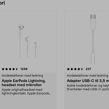
ri
4.5 av 5 stjerner
anmeldelser
4.0 av 5 stjerner
anmeldelser
1298
237
Hodetelefoner med ledning
Hodetelefoner med ledning
Apple EarPods Lightning,
Adapter USB-C til 3,5
headset med mikrofon
Koble hodetelefoner og høyt
til enheter med USB-C-port
Apple originalheadset med
Adapter for USB-C t...
lightningkontakt. Apple Earpods
Lightning – maksimert ...