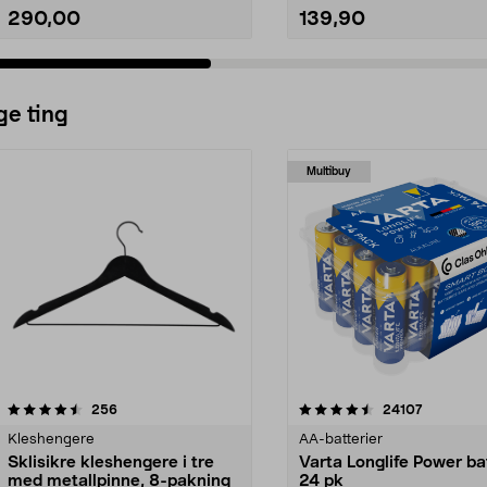
290,00
139,90
ge ting
Multibuy
4.5av 5 stjerner
anmeldelser
4.5av 5 stjerner
anmeldels
256
24107
Kleshengere
AA-batterier
Sklisikre kleshengere i tre
Varta Longlife Power ba
med metallpinne, 8-pakning
24 pk