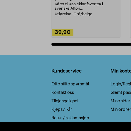
Kåret til «soleklar favoritt» i
svenske Afton...
Utførelse:
Grå/beige
39,90
Legg i handlekurv
Bunntekst
Kundeservice
Min kont
Ofte stilte spørsmål
Login/Regi
Kontakt oss
Glemt pas
Tilgjengelighet
Mine sider
Kjøpsvilkår
Min ordreh
Retur / reklamasjon
EE-avfall