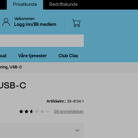
Privatkunde
Bedriftskunde
Velkommen
Logg inn/Bli medlem
bud
Våre tjenester
Club Clas
dning, USB-C
 USB-C
Artikkelnr.:
39-4134-1
59
anmeldelser