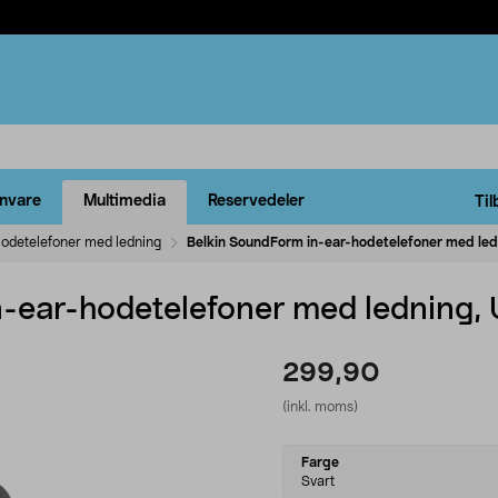
rnvare
Multimedia
Reservedeler
Til
odetelefoner med ledning
Belkin SoundForm in-ear-hodetelefoner med le
n-ear-hodetelefoner med ledning,
299,90
(inkl. moms)
Select
Farge
variant
Svart