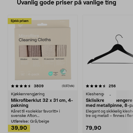
Uvanlig gode priser på vanlige ting
Sjekk prisen
4.5av 5 stjerner
anmeldelser
4.5av 5 stjerner
anmeldels
3809
256
(9,97/stk)
Kjøkkenrengjøring
Kleshengere
-
Mikrofiberklut 32 x 31 cm, 4-
Sklisikre kleshengere 
pakning
med metallpinne, 8-p
Kåret til «soleklar favoritt» i
Elegant og skikkelig kles
svenske Afton...
tre og metall – finnes i fle
Kleshe...
Utførelse:
Grå/beige
39,90
79,90