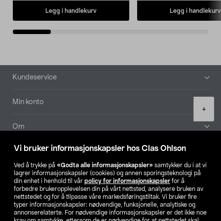
Legg i handlekurv
Legg i handlekurv
Bunntekst
Kundeservice
Min konto
Product
+
quantity
Om
Vi bruker informasjonskapsler hos Clas Ohlson
Aktuelt
Ved å trykke på
«Godta alle informasjonskapsler»
samtykker du i at vi
lagrer informasjonskapsler (cookies) og annen sporingsteknologi på
Våre selskaper
din enhet i henhold til vår
policy for informasjonskapsler
for å
forbedre brukeropplevelsen din på vårt nettsted, analysere bruken av
nettstedet og for å tilpasse våre markedsføringstiltak. Vi bruker fire
Finn din butikk
typer informasjonskapsler: nødvendige, funksjonelle, analytiske og
annonserelaterte. For nødvendige informasjonskapsler er det ikke noe
krav om samtykke, ettersom de er nødvendige for at nettstedet skal