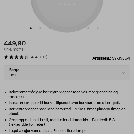
449,90
(inkl. moms)
4.4
(
37
)
Artikkelnr.:
39-3585-1
Select
Farge
variant
Hvit
Bekvemme trådløse barneørepropper med volumbegrensning og
mikrofon.
In-ear-ørepropper til barn – tilpasset små barneører og sitter godt.
Barneørepropper med lang batteritid – cirka 9 timer pluss 19 timer via
etuiet.
Ørepropper til nettbrett, mobil eller datamaskin – Bluetooth 5.3
(rekkevidde 10 meter).
Laget av gjenvunnet plast. Finnes i flere farger.