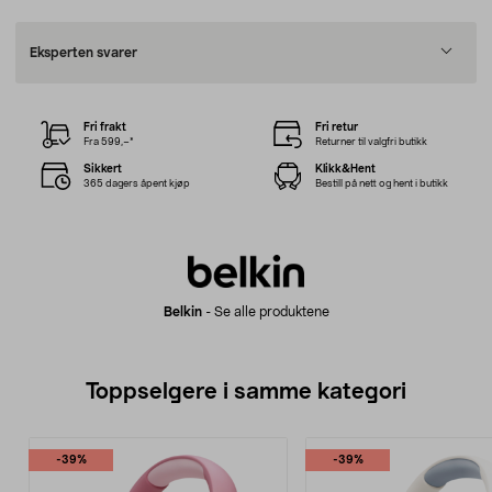
Eksperten svarer
Fri frakt
Fri retur
Fra 599,–*
Returner til valgfri butikk
Sikkert
Klikk&Hent
365 dagers åpent kjøp
Bestill på nett og hent i butikk
Belkin
-
Se alle produktene
Toppselgere i samme kategori
-39%
-39%