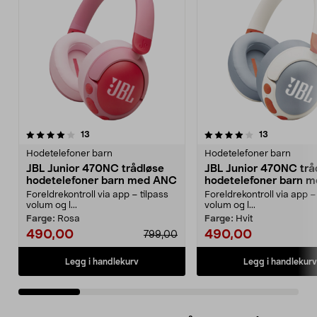
4.0 av 5 stjerner
anmeldelser
4.5 av 5 stjerner
anmeldelse
13
13
Hodetelefoner barn
Hodetelefoner barn
JBL Junior 470NC trådløse
JBL Junior 470NC trå
hodetelefoner barn med ANC
hodetelefoner barn 
Foreldrekontroll via app – tilpass
Foreldrekontroll via app –
volum og l...
volum og l...
Farge:
Rosa
Farge:
Hvit
490,00
490,00
799,00
Legg i handlekurv
Legg i handlekurv