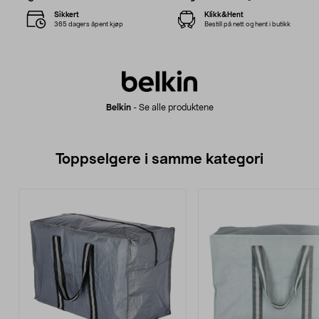
Sikkert
Klikk&Hent
365 dagers åpent kjøp
Bestill på nett og hent i butikk
Belkin
-
Se alle produktene
Toppselgere i samme kategori