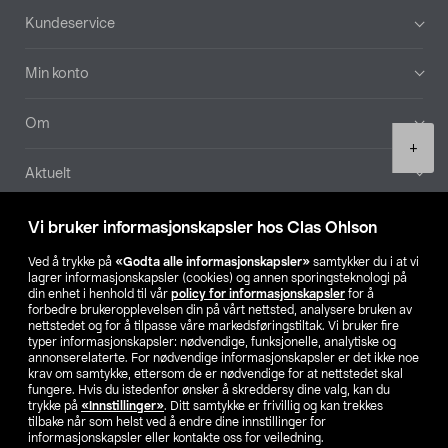
Bunntekst
Kundeservice
Min konto
Om
Product
+
quantity
Aktuelt
Våre selskaper
Vi bruker informasjonskapsler hos Clas Ohlson
Ved å trykke på
«Godta alle informasjonskapsler»
samtykker du i at vi
Finn din butikk
lagrer informasjonskapsler (cookies) og annen sporingsteknologi på
din enhet i henhold til vår
policy for informasjonskapsler
for å
forbedre brukeropplevelsen din på vårt nettsted, analysere bruken av
SE
NO
FI
nettstedet og for å tilpasse våre markedsføringstiltak. Vi bruker fire
typer informasjonskapsler: nødvendige, funksjonelle, analytiske og
annonserelaterte. For nødvendige informasjonskapsler er det ikke noe
krav om samtykke, ettersom de er nødvendige for at nettstedet skal
fungere. Hvis du istedenfor ønsker å skreddersy dine valg, kan du
trykke på
«Innstillinger»
. Ditt samtykke er frivillig og kan trekkes
tilbake når som helst ved å endre dine innstillinger for
informasjonskapsler eller kontakte oss for veiledning.