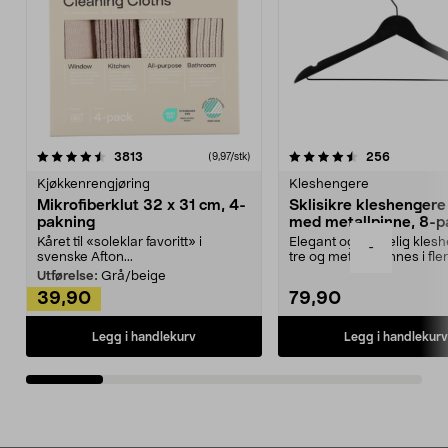
4.5av 5 stjerner
anmeldelser
4.5av 5 stjerner
anmeldels
3813
256
(9,97/stk)
Kjøkkenrengjøring
Kleshengere
Mikrofiberklut 32 x 31 cm, 4-
Sklisikre kleshengere 
pakning
med metallpinne, 8-p
Kåret til «soleklar favoritt» i
Elegant og skikkelig kles
-
svenske Afton...
tre og metall – finnes i fle
Kleshe...
Utførelse:
Grå/beige
39,90
79,90
Legg i handlekurv
Legg i handlekurv