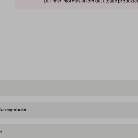
Du finner informasjon om det utgåtte produktet
 faresymboler
er