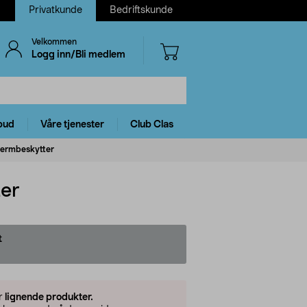
Privatkunde
Bedriftskunde
Velkommen
Logg inn/Bli medlem
bud
Våre tjenester
Club Clas
kjermbeskytter
ter
t
er
lignende produkter.