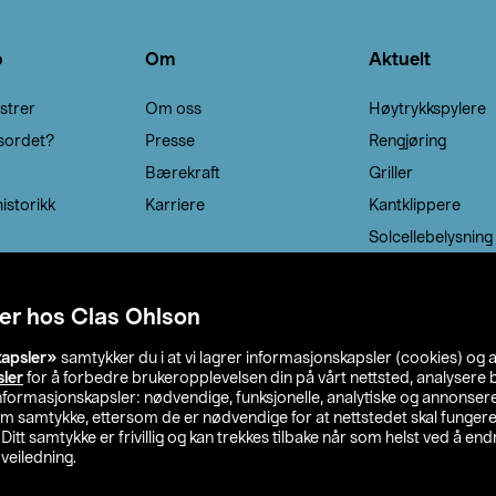
o
Om
Aktuelt
strer
Om oss
Høytrykkspylere
sordet?
Presse
Rengjøring
Bærekraft
Griller
istorikk
Karriere
Kantklippere
Solcellebelysning
er hos Clas Ohlson
kapsler»
samtykker du i at vi lagrer informasjonskapsler (cookies) og 
sler
for å forbedre brukeropplevelsen din på vårt nettsted, analysere b
 informasjonskapsler: nødvendige, funksjonelle, analytiske og annonse
om samtykke, ettersom de er nødvendige for at nettstedet skal fungere
. Ditt samtykke er frivillig og kan trekkes tilbake når som helst ved å endr
veiledning.
lson
Privacy statement
Medlemsvilkår
Kjøpsvilkår
F