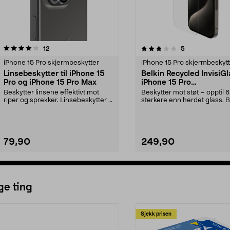
3.0 av 5 stjerner
anmeldelser
4.0 av 5 stjerner
anmeldelser
12
5
iPhone 15 Pro skjermbeskytter
iPhone 15 Pro skjermbeskyt
Linsebeskytter til iPhone 15
Belkin Recycled InvisiG
Pro og iPhone 15 Pro Max
iPhone 15 Pro
skjermbeskytter
Beskytter linsene effektivt mot
Beskytter mot støt – opptil 
riper og sprekker. Linsebeskytter til
sterkere enn herdet glass. B
iPhone 15 ...
slitesterk sk...
79,90
249,90
ge ting
Sjekk prisen