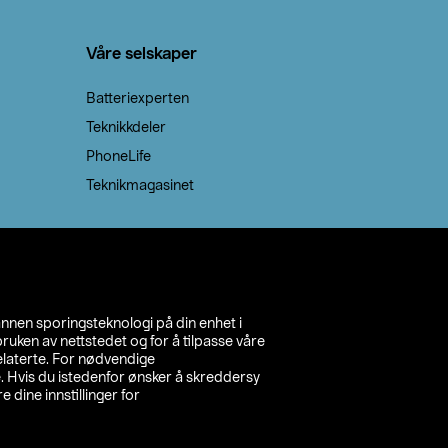
Våre selskaper
Batteriexperten
Teknikkdeler
PhoneLife
Teknikmagasinet
annen sporingsteknologi på din enhet i
ruken av nettstedet og for å tilpasse våre
relaterte. For nødvendige
. Hvis du istedenfor ønsker å skreddersy
e dine innstillinger for
inn din butikk