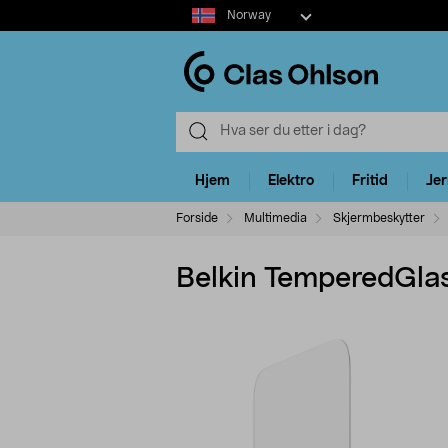
Select
Norway
market
Hjem
Elektro
Fritid
Je
Forside
Multimedia
Skjermbeskytter
Belkin TemperedGlass