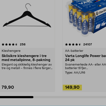
4.5av 5 stjerner
anmeldelser
4.5av 5 stjerner
anmeldels
256
24107
Kleshengere
AA-batterier
Sklisikre kleshengere i tre
Varta Longlife Power ba
med metallpinne, 8-pakning
24 pk
Elegant og skikkelig kleshenger av
Svanemerkede AA- eller A
tre og metall – finnes i flere farger.
batterier til fjer...
Kleshe...
Type:
AA/LR6
79,90
149,90
Legg i handlekurv
Legg i handlekurv