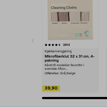
5av 5 stjerner
4.5av 5 stjerner
anmeldelser
3813
Kjøkkenrengjøring
Mikrofiberklut 32 x 31 cm, 4-
pakning
Kåret til «soleklar favoritt» i
svenske Afton...
Utførelse:
Grå/beige
39,90
Legg i handlekurv