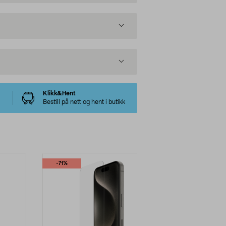
Klikk&Hent
Bestill på nett og hent i butikk
-71%