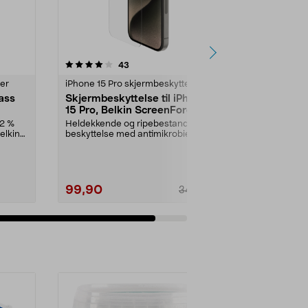
anmeldelser
43
ter
iPhone 15 Pro skjermbeskytter
lass
Skjermbeskyttelse til iPhone
15 Pro, Belkin ScreenForce
UltraGlass 2
62 %
Heldekkende og ripebestandig
elkin
beskyttelse med antimikrobielt
belegg. Belkin Scree...
99,90
349,90