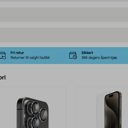
Fri retur
Sikkert
Returner til valgfri butikk
365 dagers åpent kjøp
ri