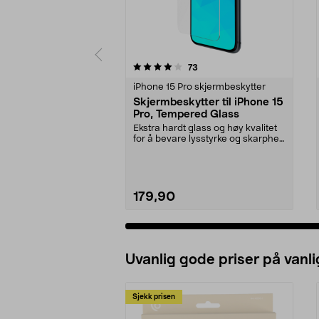
0 av 5 stjerner
4.0 av 5 stjerner
anmeldelser
73
iPhone 15 Pro skjermbeskytter
Skjermbeskytter til iPhone 15
Pro, Tempered Glass
Ekstra hardt glass og høy kvalitet
for å bevare lysstyrke og skarphet.
Ekstra be...
179,90
Uvanlig gode priser på vanli
Sjekk prisen