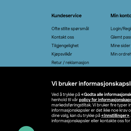
Bunntekst
Kundeservice
Min kont
Ofte stilte spørsmål
Login/Regi
Kontakt oss
Glemt pas
Tilgjengelighet
Mine sider
Kjøpsvilkår
Min ordreh
Retur / reklamasjon
EE-avfall
Cookie policy
Vi bruker informasjonskapsl
Leveringsalternativ
Ved å trykke på
«Godta alle informasjons
henhold til vår
policy for informasjonskap
markedsføringstiltak. Vi bruker fire typer
informasjonskapsler er det ikke noe krav 
dine valg, kan du trykke på
«Innstillinger»
informasjonskapsler eller kontakte oss for 
© 2026 Clas Oh