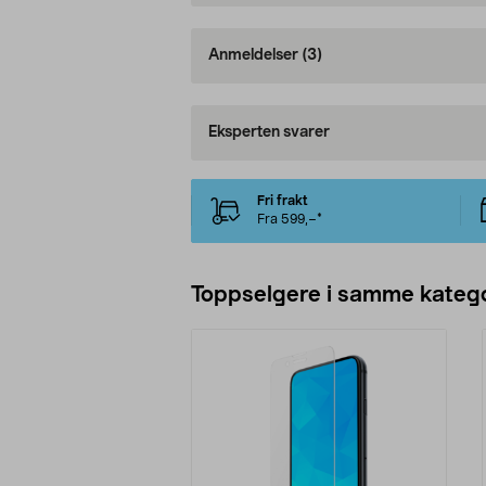
Anmeldelser
(3)
Eksperten svarer
Fri frakt
Fra 599,–*
Toppselgere i samme katego