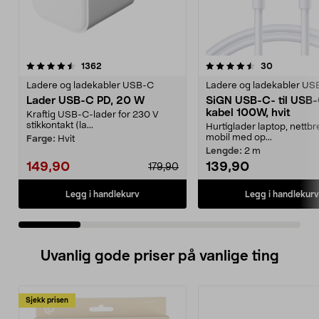
4.5 av 5 stjerner
anmeldelser
4.5 av 5 stjerner
anmeldelse
1362
30
Ladere og ladekabler USB-C
Ladere og ladekabler US
Lader USB-C PD, 20 W
SiGN USB-C- til USB
kabel 100W, hvit
Kraftig USB-C-lader for 230 V
stikkontakt (la...
Hurtiglader laptop, nettbr
mobil med op...
Farge:
Hvit
Lengde:
2 m
149,90
139,90
179,90
Legg i handlekurv
Legg i handlekurv
Uvanlig gode priser på vanlige ting
Sjekk prisen