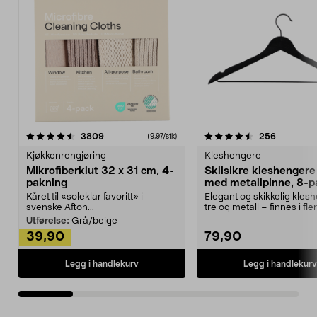
4.5av 5 stjerner
anmeldelser
4.5av 5 stjerner
anmeldels
3809
256
(9,97/stk)
Kjøkkenrengjøring
Kleshengere
Mikrofiberklut 32 x 31 cm, 4-
Sklisikre kleshengere 
pakning
med metallpinne, 8-p
Kåret til «soleklar favoritt» i
Elegant og skikkelig kles
svenske Afton...
tre og metall – finnes i fle
Kleshe...
Utførelse:
Grå/beige
39,90
79,90
Legg i handlekurv
Legg i handlekurv