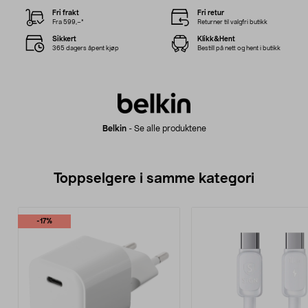
Fri frakt
Fri retur
Fra 599,–*
Returner til valgfri butikk
Sikkert
Klikk&Hent
365 dagers åpent kjøp
Bestill på nett og hent i butikk
Belkin
-
Se alle produktene
Toppselgere i samme kategori
-17%