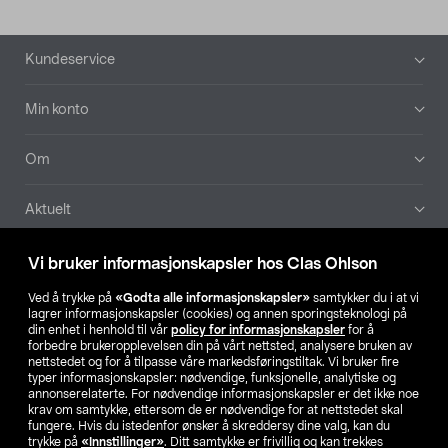
Bunntekst
Kundeservice
Min konto
Om
Aktuelt
Våre selskaper
Vi bruker informasjonskapsler hos Clas Ohlson
Ved å trykke på
«Godta alle informasjonskapsler»
samtykker du i at vi
Finn din butikk
lagrer informasjonskapsler (cookies) og annen sporingsteknologi på
din enhet i henhold til vår
policy for informasjonskapsler
for å
forbedre brukeropplevelsen din på vårt nettsted, analysere bruken av
SE
NO
FI
nettstedet og for å tilpasse våre markedsføringstiltak. Vi bruker fire
typer informasjonskapsler: nødvendige, funksjonelle, analytiske og
annonserelaterte. For nødvendige informasjonskapsler er det ikke noe
krav om samtykke, ettersom de er nødvendige for at nettstedet skal
fungere. Hvis du istedenfor ønsker å skreddersy dine valg, kan du
trykke på
«Innstillinger»
. Ditt samtykke er frivillig og kan trekkes