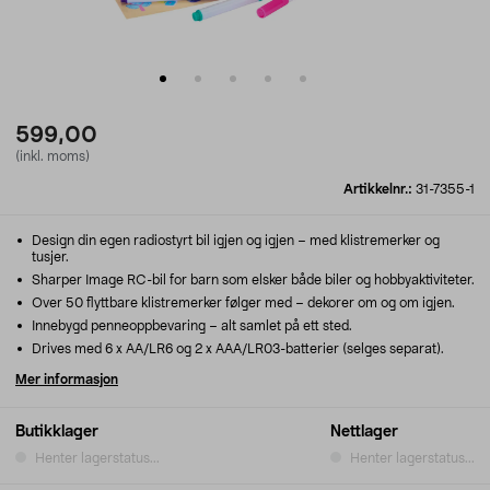
599,00
(inkl. moms)
Artikkelnr.:
31-7355-1
Design din egen radiostyrt bil igjen og igjen – med klistremerker og
tusjer.
Sharper Image RC-bil for barn som elsker både biler og hobbyaktiviteter.
Over 50 flyttbare klistremerker følger med – dekorer om og om igjen.
Innebygd penneoppbevaring – alt samlet på ett sted.
Drives med 6 x AA/LR6 og 2 x AAA/LR03-batterier (selges separat).
Mer informasjon
Butikklager
Nettlager
Henter lagerstatus...
Henter lagerstatus...