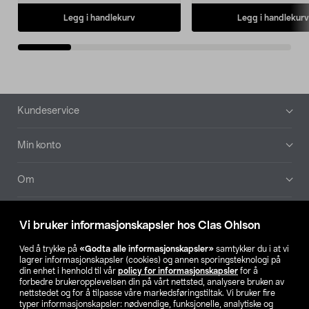
Legg i handlekurv
Legg i handlekurv
Bunntekst
Kundeservice
Min konto
Om
Aktuelt
Vi bruker informasjonskapsler hos Clas Ohlson
Våre selskaper
Ved å trykke på
«Godta alle informasjonskapsler»
samtykker du i at vi
lagrer informasjonskapsler (cookies) og annen sporingsteknologi på
din enhet i henhold til vår
policy for informasjonskapsler
for å
Finn din butikk
forbedre brukeropplevelsen din på vårt nettsted, analysere bruken av
nettstedet og for å tilpasse våre markedsføringstiltak. Vi bruker fire
typer informasjonskapsler: nødvendige, funksjonelle, analytiske og