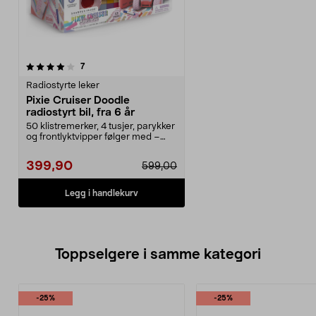
anmeldelser
7
Radiostyrte leker
Pixie Cruiser Doodle
radiostyrt bil, fra 6 år
50 klistremerker, 4 tusjer, parykker
og frontlyktvipper følger med –
Gjør bilen ...
399,90
599,00
Legg i handlekurv
Toppselgere i samme kategori
-25%
-25%