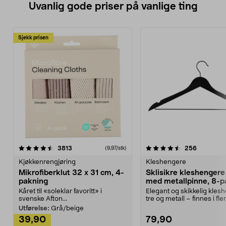
Uvanlig gode priser på vanlige ting
Sjekk prisen
4.5av 5 stjerner
anmeldelser
4.5av 5 stjerner
anmeldels
3813
256
(9,97/stk)
Kjøkkenrengjøring
Kleshengere
Mikrofiberklut 32 x 31 cm, 4-
Sklisikre kleshengere 
pakning
med metallpinne, 8-p
Kåret til «soleklar favoritt» i
Elegant og skikkelig kles
svenske Afton...
tre og metall – finnes i fle
Kleshe...
Utførelse:
Grå/beige
39,90
79,90