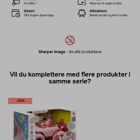
Fra 599,–*
Returner til valgfri butikk
Sikkert
Klikk&Hent
365 dagers åpent kjøp
Bestill på nett og hent i butikk
Sharper Image
-
Se alle produktene
Vil du komplettere med flere produkter i
samme serie?
-33%