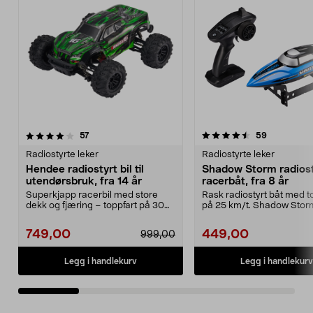
4.5 av 5 stjerner
anmeldelser
4.0 av 5 stjerner
anmeldelse
57
59
Radiostyrte leker
Radiostyrte leker
Hendee radiostyrt bil til
Shadow Storm radiost
utendørsbruk, fra 14 år
racerbåt, fra 8 år
Superkjapp racerbil med store
Rask radiostyrt båt med t
dekk og fjæring – toppfart på 30
på 25 km/t. Shadow Stor
km/t. Hendee – en...
racerbåt – rekkevidde ...
749,00
449,00
999,00
Legg i handlekurv
Legg i handlekurv