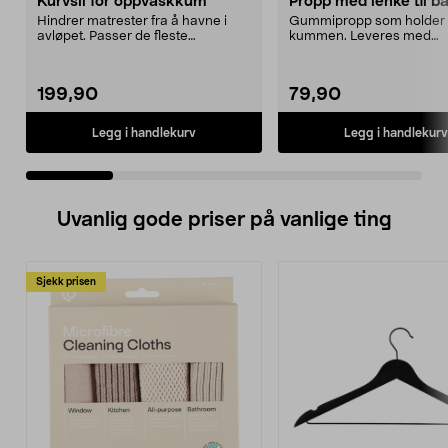
Kurvsil for oppvaskkum
Propp med lenke til b
Hindrer matrester fra å havne i
Gummipropp som holder 
avløpet. Passer de fleste
kummen. Leveres med
oppvaskkummer. Rustfri.
forkrommet kulelenke med
199,90
79,90
Legg i handlekurv
Legg i handlekurv
Uvanlig gode priser på vanlige ting
Sjekk prisen