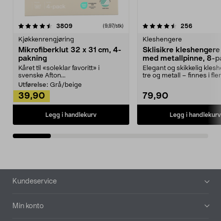
4.5av 5 stjerner
anmeldelser
4.5av 5 stjerner
anmeldels
3809
256
(9,97/stk)
Kjøkkenrengjøring
Kleshengere
Mikrofiberklut 32 x 31 cm, 4-
Sklisikre kleshengere 
pakning
med metallpinne, 8-p
Kåret til «soleklar favoritt» i
Elegant og skikkelig kles
svenske Afton...
tre og metall – finnes i fle
Kleshe...
Utførelse:
Grå/beige
39,90
79,90
Legg i handlekurv
Legg i handlekurv
Bunntekst
Kundeservice
Min konto