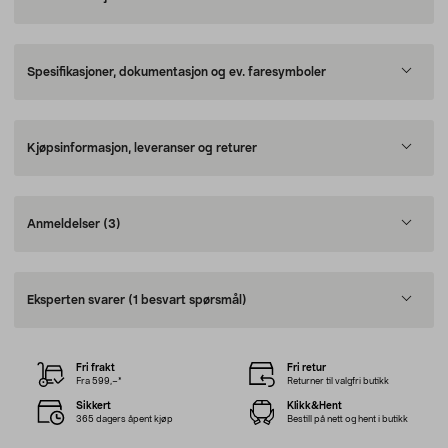
Spesifikasjoner, dokumentasjon og ev. faresymboler
Kjøpsinformasjon, leveranser og returer
Anmeldelser
(3)
Eksperten svarer
(1 besvart spørsmål)
Fri frakt
Fri retur
Fra 599,–*
Returner til valgfri butikk
Sikkert
Klikk&Hent
365 dagers åpent kjøp
Bestill på nett og hent i butikk