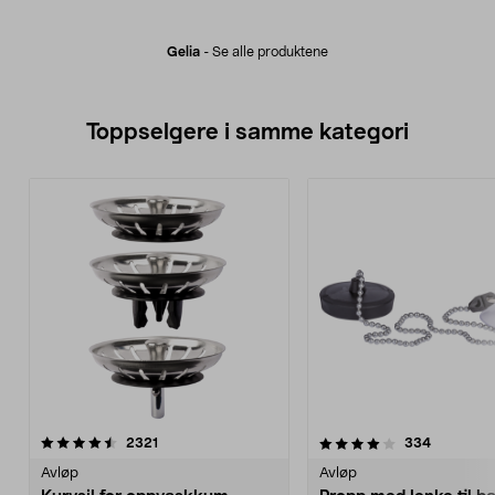
Gelia
-
Se alle produktene
Toppselgere i samme kategori
4.0 av 5 stjerner
anmeldelser
4.5 av 5 stjerner
anmeldels
2321
334
Avløp
Avløp