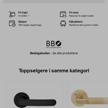
Fri frakt
Fri retur
Fra 599,–*
Returner til valgfri butikk
Sikkert
Klikk&Hent
365 dagers åpent kjøp
Bestill på nett og hent i butikk
Beslagsboden
-
Se alle produktene
Toppselgere i samme kategori