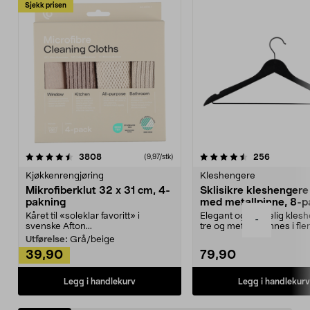
Sjekk prisen
4.5av 5 stjerner
anmeldelser
4.5av 5 stjerner
anmeldels
3808
256
(9,97/stk)
Kjøkkenrengjøring
Kleshengere
Mikrofiberklut 32 x 31 cm, 4-
Sklisikre kleshengere 
pakning
med metallpinne, 8-p
Kåret til «soleklar favoritt» i
Elegant og skikkelig kles
-
svenske Afton...
tre og metall – finnes i fle
Kleshe...
Utførelse:
Grå/beige
39,90
79,90
Legg i handlekurv
Legg i handlekurv