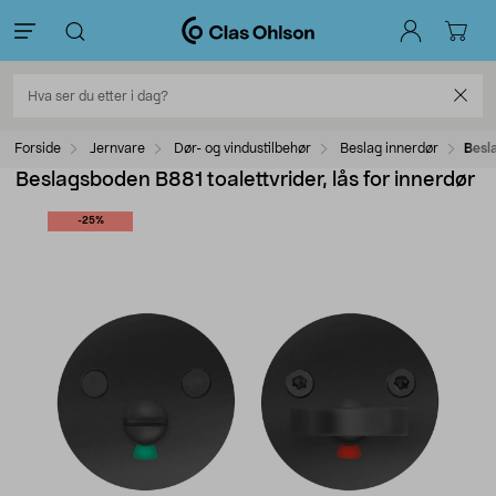
Forside
Jernvare
Dør- og vindustilbehør
Beslag innerdør
Besla
Beslagsboden B881 toalettvrider, lås for innerdør
-25%