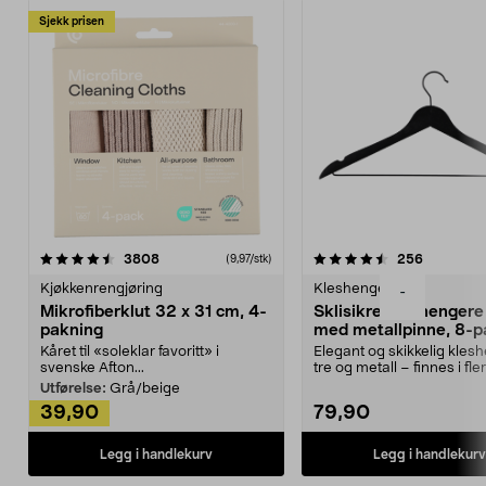
Sjekk prisen
4.5av 5 stjerner
anmeldelser
4.5av 5 stjerner
anmeldels
3808
256
(9,97/stk)
Kjøkkenrengjøring
Kleshengere
-
Mikrofiberklut 32 x 31 cm, 4-
Sklisikre kleshengere 
pakning
med metallpinne, 8-p
Kåret til «soleklar favoritt» i
Elegant og skikkelig kles
svenske Afton...
tre og metall – finnes i fle
Kleshe...
Utførelse:
Grå/beige
39,90
79,90
Legg i handlekurv
Legg i handlekurv