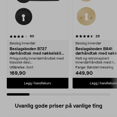
4.5 av 5 stjerner
anmeldelser
4.5 av 5 stjerner
anmeldelse
80
29
Beslag innerdør
Beslag innerdør
Beslagsboden B727
Beslagsboden B841
dørhåndtak med nøkkelskilt,
dørhåndtak med nøkke
innerdør
innerdør
Prisgunstig innerdørhåndtak med
Rett og retroinspirert
klassisk desi...
innerdørhåndtak med ri...
Utførelse:
Sort
Farge:
Børstet messing
169,90
449,90
Legg i handlekurv
Legg i handlekurv
Uvanlig gode priser på vanlige ting