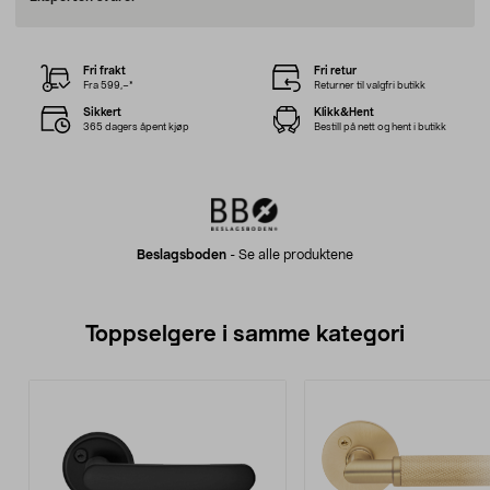
Fri frakt
Fri retur
Fra 599,–*
Returner til valgfri butikk
Sikkert
Klikk&Hent
365 dagers åpent kjøp
Bestill på nett og hent i butikk
Beslagsboden
-
Se alle produktene
Toppselgere i samme kategori