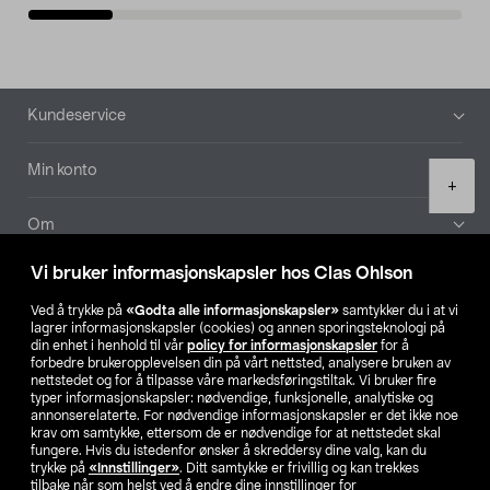
Bunntekst
Kundeservice
Min konto
Product
+
quantity
Om
Vi bruker informasjonskapsler hos Clas Ohlson
Aktuelt
Ved å trykke på
«Godta alle informasjonskapsler»
samtykker du i at vi
lagrer informasjonskapsler (cookies) og annen sporingsteknologi på
Våre selskaper
din enhet i henhold til vår
policy for informasjonskapsler
for å
forbedre brukeropplevelsen din på vårt nettsted, analysere bruken av
nettstedet og for å tilpasse våre markedsføringstiltak. Vi bruker fire
Finn din butikk
typer informasjonskapsler: nødvendige, funksjonelle, analytiske og
annonserelaterte. For nødvendige informasjonskapsler er det ikke noe
krav om samtykke, ettersom de er nødvendige for at nettstedet skal
SE
NO
FI
fungere. Hvis du istedenfor ønsker å skreddersy dine valg, kan du
trykke på
«Innstillinger»
. Ditt samtykke er frivillig og kan trekkes
tilbake når som helst ved å endre dine innstillinger for