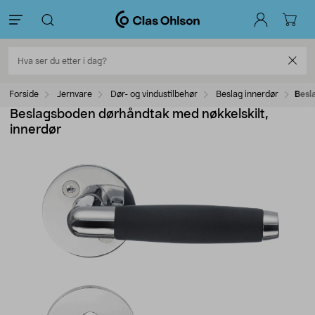
Forside
Jernvare
Dør- og vindustilbehør
Beslag innerdør
Besl
Beslagsboden dørhåndtak med nøkkelskilt,
innerdør