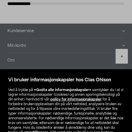
Bunntekst
Kundeservice
Min konto
Product
+
quantity
Om
Aktuelt
Vi bruker informasjonskapsler hos Clas Ohlson
Våre selskaper
Ved å trykke på
«Godta alle informasjonskapsler»
samtykker du i at vi
lagrer informasjonskapsler (cookies) og annen sporingsteknologi på
din enhet i henhold til vår
policy for informasjonskapsler
for å
Finn din butikk
forbedre brukeropplevelsen din på vårt nettsted, analysere bruken av
nettstedet og for å tilpasse våre markedsføringstiltak. Vi bruker fire
typer informasjonskapsler: nødvendige, funksjonelle, analytiske og
annonserelaterte. For nødvendige informasjonskapsler er det ikke noe
SE
NO
FI
krav om samtykke, ettersom de er nødvendige for at nettstedet skal
fungere. Hvis du istedenfor ønsker å skreddersy dine valg, kan du