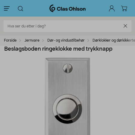
Forside
Jernvare
Dør- og vindustilbehør
Dørklokker og dørkikkert
Beslagsboden ringeklokke med trykknapp