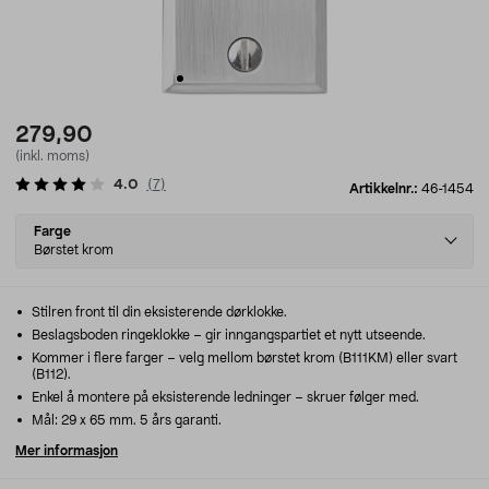
279,90
(inkl. moms)
4.0
(
7
)
Artikkelnr.:
46-1454
Select
Farge
variant
Børstet krom
Stilren front til din eksisterende dørklokke.
Beslagsboden ringeklokke – gir inngangspartiet et nytt utseende.
Kommer i flere farger – velg mellom børstet krom (B111KM) eller svart
(B112).
Enkel å montere på eksisterende ledninger – skruer følger med.
Mål: 29 x 65 mm. 5 års garanti.
Mer informasjon