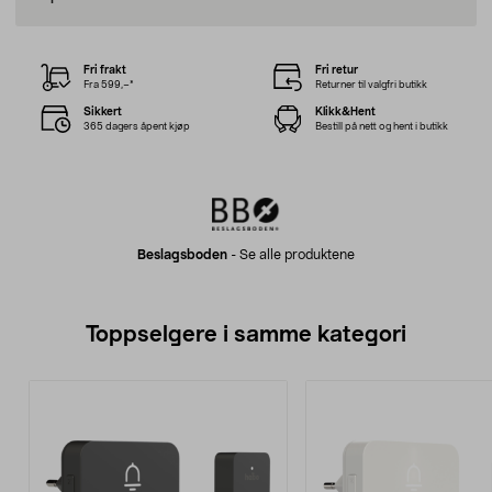
Fri frakt
Fri retur
Fra 599,–*
Returner til valgfri butikk
Sikkert
Klikk&Hent
365 dagers åpent kjøp
Bestill på nett og hent i butikk
Beslagsboden
-
Se alle produktene
Toppselgere i samme kategori