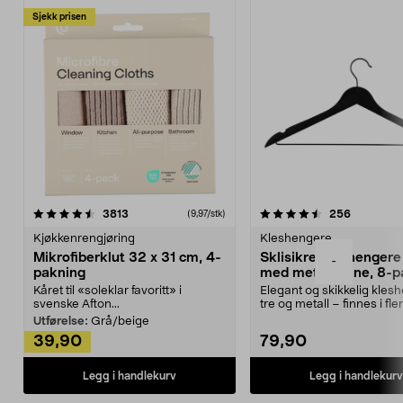
Sjekk prisen
4.5av 5 stjerner
anmeldelser
4.5av 5 stjerner
anmeldels
3813
256
(9,97/stk)
Kjøkkenrengjøring
Kleshengere
Mikrofiberklut 32 x 31 cm, 4-
Sklisikre kleshengere 
-
pakning
med metallpinne, 8-p
Kåret til «soleklar favoritt» i
Elegant og skikkelig kles
svenske Afton...
tre og metall – finnes i fle
Kleshe...
Utførelse:
Grå/beige
39,90
79,90
Legg i handlekurv
Legg i handlekurv