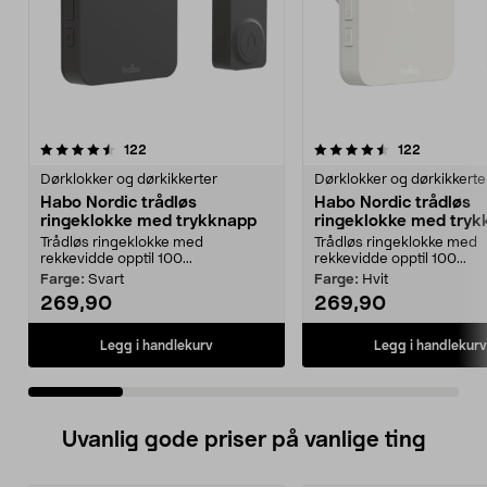
4.5 av 5 stjerner
anmeldelser
4.0 av 5 stjerner
anmeldels
122
122
Dørklokker og dørkikkerter
Dørklokker og dørkikkerte
Habo Nordic trådløs
Habo Nordic trådløs
ringeklokke med trykknapp
ringeklokke med try
Trådløs ringeklokke med
Trådløs ringeklokke med
rekkevidde opptil 100...
rekkevidde opptil 100...
Farge:
Svart
Farge:
Hvit
269,90
269,90
Legg i handlekurv
Legg i handlekurv
Uvanlig gode priser på vanlige ting