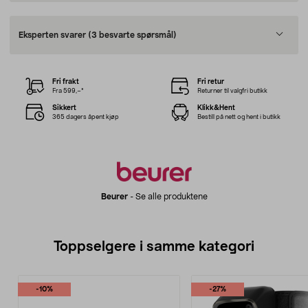
Eksperten svarer
(3 besvarte spørsmål)
Fri frakt
Fri retur
Fra 599,–*
Returner til valgfri butikk
Sikkert
Klikk&Hent
365 dagers åpent kjøp
Bestill på nett og hent i butikk
Beurer
-
Se alle produktene
Toppselgere i samme kategori
-10%
-27%