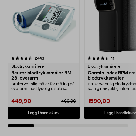
4.5 av 5 stjerner
anmeldelser
4.5 av 5 stjerner
anmeldelser
2443
11
Blodtrykksmålere
Blodtrykksmålere
Beurer blodtrykksmåler BM
Garmin Index BPM sm
28, overarm
blodtrykksmåler
Brukervennlig måler for måling på
Brukervennlig blodtrykks
overarm med tydelig display.
som gir nøyaktig informa
Helautomatisk og ...
blodtrykk og puls....
449,90
1590,00
499,90
Legg i handlekurv
Legg i handlekurv