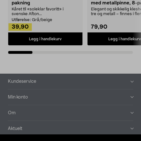
pakning
med metallpinne, 8-p
Kåret til «soleklar favoritt» i
Elegant og skikkelig kles
svenske Afton...
tre og metall – finnes i fle
Kleshe...
Utførelse:
Grå/beige
39,90
79,90
Legg i handlekurv
Legg i handlekurv
Bunntekst
Kundeservice
Min konto
Om
Aktuelt