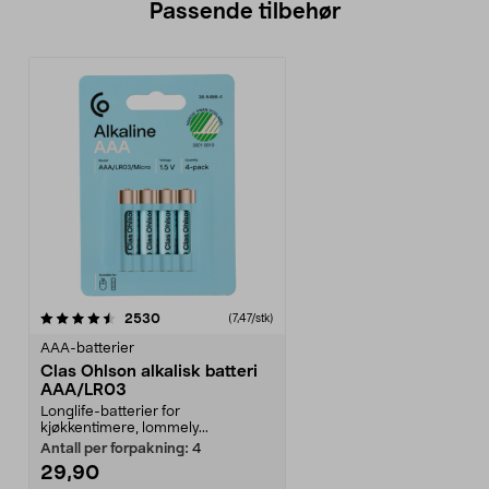
Passende tilbehør
anmeldelser
2530
(7,47/stk)
AAA-batterier
Clas Ohlson alkalisk batteri
AAA/LR03
Longlife-batterier for
kjøkkentimere, lommely...
Antall per forpakning:
4
29,90