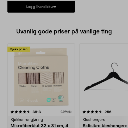
Legg i handlekurv
Uvanlig gode priser på vanlige ting
Sjekk prisen
4.5av 5 stjerner
anmeldelser
4.5av 5 stjerner
anmeldels
3813
256
(9,97/stk)
Kjøkkenrengjøring
Kleshengere
Mikrofiberklut 32 x 31 cm, 4-
Sklisikre kleshengere 