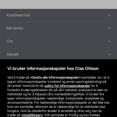
Bunntekst
Kundeservice
Min konto
Om
Aktuelt
Våre selskaper
Vi bruker informasjonskapsler hos Clas Ohlson
Ved å trykke på
«Godta alle informasjonskapsler»
samtykker du i at vi
Finn din butikk
lagrer informasjonskapsler (cookies) og annen sporingsteknologi på
din enhet i henhold til vår
policy for informasjonskapsler
for å
forbedre brukeropplevelsen din på vårt nettsted, analysere bruken av
SE
NO
FI
nettstedet og for å tilpasse våre markedsføringstiltak. Vi bruker fire
typer informasjonskapsler: nødvendige, funksjonelle, analytiske og
annonserelaterte. For nødvendige informasjonskapsler er det ikke noe
krav om samtykke, ettersom de er nødvendige for at nettstedet skal
fungere. Hvis du istedenfor ønsker å skreddersy dine valg, kan du
trykke på
«Innstillinger»
. Ditt samtykke er frivillig og kan trekkes