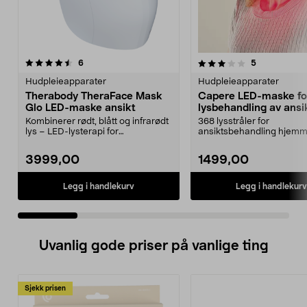
3.0 av 5 stjerner
anmeldelser
5.0 av 5 stjerner
anmeldelser
6
5
Hudpleieapparater
Hudpleieapparater
Therabody TheraFace Mask
Capere LED-maske fo
Glo LED-maske ansikt
lysbehandling av ansi
Kombinerer rødt, blått og infrarødt
368 lysstråler for
lys – LED-lysterapi for
ansiktsbehandling hjemm
hjemmebruk. Therabod...
Capere LED-maske for an
batte...
3999,00
1499,00
Legg i handlekurv
Legg i handlekurv
Uvanlig gode priser på vanlige ting
Sjekk prisen