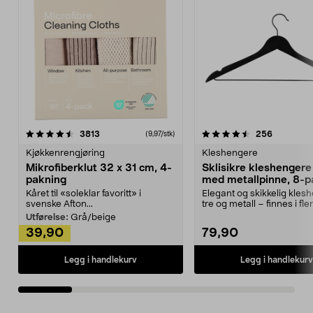
4.5av 5 stjerner
anmeldelser
4.5av 5 stjerner
anmeldels
3813
256
(9,97/stk)
Kjøkkenrengjøring
Kleshengere
Mikrofiberklut 32 x 31 cm, 4-
Sklisikre kleshengere 
pakning
med metallpinne, 8-p
Kåret til «soleklar favoritt» i
Elegant og skikkelig kles
svenske Afton...
tre og metall – finnes i fle
Kleshe...
Utførelse:
Grå/beige
39,90
79,90
Legg i handlekurv
Legg i handlekurv