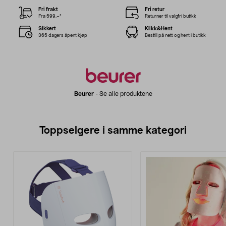
Fri frakt
Fri retur
Fra 599,–*
Returner til valgfri butikk
Sikkert
Klikk&Hent
365 dagers åpent kjøp
Bestill på nett og hent i butikk
Beurer
-
Se alle produktene
Toppselgere i samme kategori