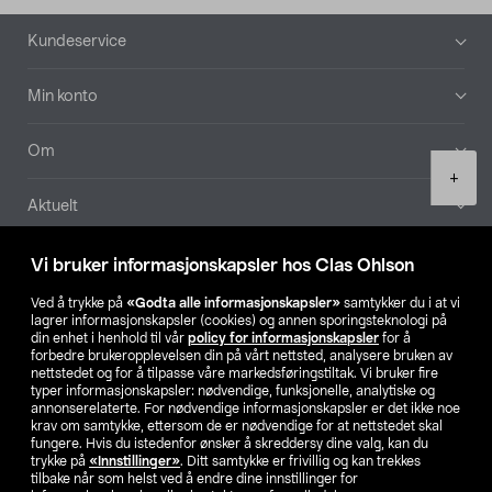
Bunntekst
Kundeservice
Min konto
Om
Product
+
quantity
Aktuelt
Våre selskaper
Vi bruker informasjonskapsler hos Clas Ohlson
Ved å trykke på
«Godta alle informasjonskapsler»
samtykker du i at vi
Finn din butikk
lagrer informasjonskapsler (cookies) og annen sporingsteknologi på
din enhet i henhold til vår
policy for informasjonskapsler
for å
forbedre brukeropplevelsen din på vårt nettsted, analysere bruken av
SE
NO
FI
nettstedet og for å tilpasse våre markedsføringstiltak. Vi bruker fire
typer informasjonskapsler: nødvendige, funksjonelle, analytiske og
annonserelaterte. For nødvendige informasjonskapsler er det ikke noe
krav om samtykke, ettersom de er nødvendige for at nettstedet skal
fungere. Hvis du istedenfor ønsker å skreddersy dine valg, kan du
trykke på
«Innstillinger»
. Ditt samtykke er frivillig og kan trekkes
tilbake når som helst ved å endre dine innstillinger for