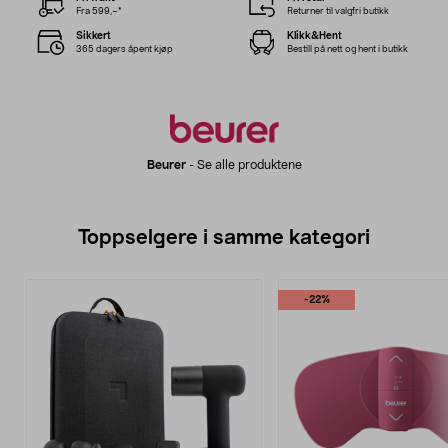
Fra 599,–*
Returner til valgfri butikk
Sikkert
Klikk&Hent
365 dagers åpent kjøp
Bestill på nett og hent i butikk
Beurer
-
Se alle produktene
Toppselgere i samme kategori
-22%