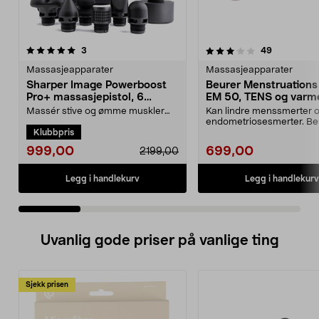
3.5 av 5 stjerner
anmeldelser
4.5 av 5 stjerner
anmeldelse
3
49
Massasjeapparater
Massasjeapparater
Sharper Image Powerboost
Beurer Menstruations
Pro+ massasjepistol, 6
EM 50, TENS og varm
munnstykker
Massér stive og ømme muskler
Kan lindre menssmerter 
med kombinert varme- og
endometriosesmerter. Be
Klubbpris
kuldeterapi. Dyp pulsmassas...
50 – kombinerer TENS og.
999,00
699,00
2199,00
Legg i handlekurv
Legg i handlekurv
Uvanlig gode priser på vanlige ting
Sjekk prisen