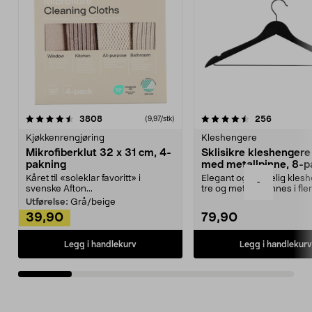
4.5av 5 stjerner
anmeldelser
4.5av 5 stjerner
anmeldels
3808
256
(9,97/stk)
Kjøkkenrengjøring
Kleshengere
Mikrofiberklut 32 x 31 cm, 4-
Sklisikre kleshengere 
pakning
med metallpinne, 8-p
Kåret til «soleklar favoritt» i
Elegant og skikkelig kles
-
svenske Afton...
tre og metall – finnes i fle
Kleshe...
Utførelse:
Grå/beige
39,90
79,90
Legg i handlekurv
Legg i handlekurv