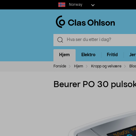
Select
Norway
market
Hjem
Elektro
Fritid
Je
Forside
Hjem
Kropp og velvære
Blo
Beurer PO 30 pulso