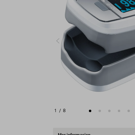
1
/
8