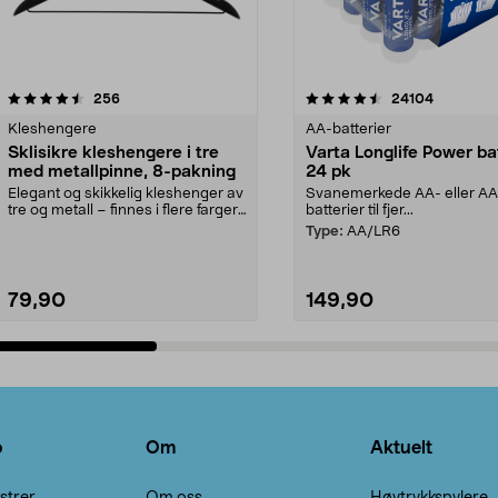
4.5av 5 stjerner
anmeldelser
4.5av 5 stjerner
anmeldels
256
24104
Kleshengere
AA-batterier
Sklisikre kleshengere i tre
Varta Longlife Power ba
med metallpinne, 8-pakning
24 pk
Elegant og skikkelig kleshenger av
Svanemerkede AA- eller A
tre og metall – finnes i flere farger.
batterier til fjer...
Kleshe...
Type:
AA/LR6
79,90
149,90
Legg i handlekurv
Legg i handlekurv
o
Om
Aktuelt
strer
Om oss
Høytrykkspylere