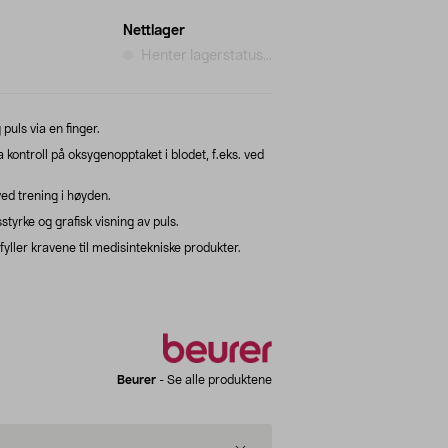
Nettlager
Henter lagerstatus...
puls via en finger.
ontroll på oksygenopptaket i blodet, f.eks. ved
d trening i høyden.
styrke og grafisk visning av puls.
ller kravene til medisintekniske produkter.
Beurer
-
Se alle produktene