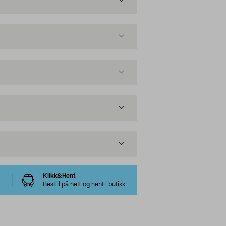
Klikk&Hent
Bestill på nett og hent i butikk