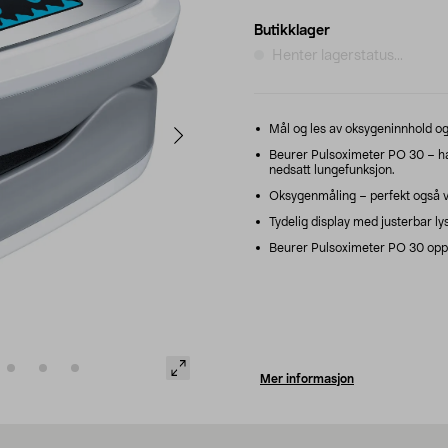
Butikklager
Henter lagerstatus...
Mål og les av oksygeninnhold og 
Beurer Pulsoximeter PO 30 – ha k
nedsatt lungefunksjon.
Oksygenmåling – perfekt også ve
Tydelig display med justerbar lys
Beurer Pulsoximeter PO 30 oppfy
Mer informasjon