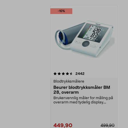
-10%
5av 5 stjerner
anmeldelser
2442
Blodtrykksmålere
Beurer blodtrykksmåler BM
28, overarm
Brukervennlig måler for måling på
overarm med tydelig display.
Helautomatisk og ...
449,90
499,90