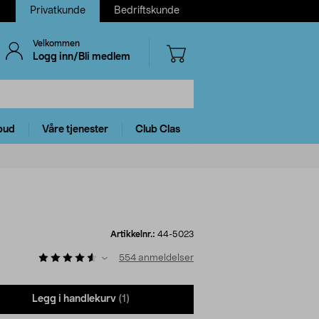
Privatkunde
Bedriftskunde
Velkommen
Logg inn/Bli medlem
bud
Våre tjenester
Club Clas
Artikkelnr.:
44-5023
554
anmeldelser
Legg i handlekurv
(1)