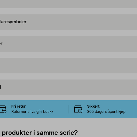
 faresymboler
er
)
Fri retur
Sikkert
Returner til valgfri butikk
365 dagers åpent kjøp
e produkter i samme serie?