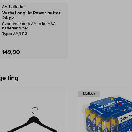
AA-batterier
Varta Longlife Power batteri
24 pk
Svanemerkede AA- eller AAA-
batterier til fjer...
Type:
AA/LR6
149,90
Legg i handlekurv
ge ting
Multibuy