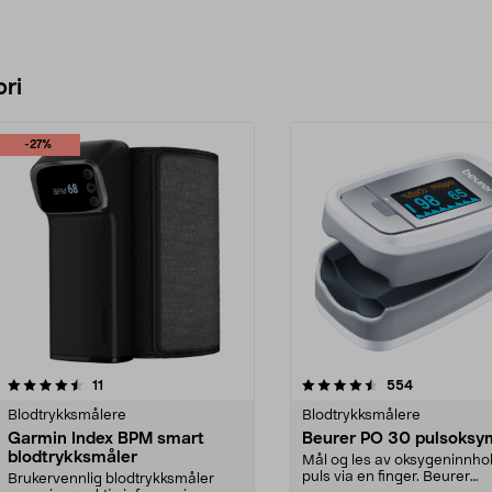
ri
-27%
4.5 av 5 stjerner
anmeldelser
4.0 av 5 stjerner
anmeldelser
11
554
Blodtrykksmålere
Blodtrykksmålere
Garmin Index BPM smart
Beurer PO 30 pulsoksy
blodtrykksmåler
Mål og les av oksygeninnho
puls via en finger. Beurer
Brukervennlig blodtrykksmåler