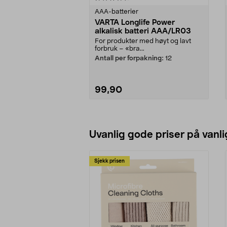
AAA-batterier
VARTA Longlife Power
alkalisk batteri AAA/LR03
For produkter med høyt og lavt
forbruk – «bra...
Antall per forpakning:
12
99,90
Legg i handlekurv
Uvanlig gode priser på vanli
Sjekk prisen