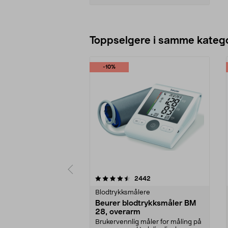
Legg i handlekurv
Toppselgere i samme katego
-10%
5 av 5 stjerner
4.5 av 5 stjerner
anmeldelser
2442
Blodtrykksmålere
Beurer blodtrykksmåler BM
28, overarm
Brukervennlig måler for måling på