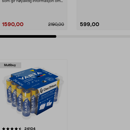
Pulsoximeter PO 30 – ...
som gir nøyaktig informasjon om
blodtrykk og puls....
1590,00
599,00
2190,00
Multibuy
anmeldelser
24104