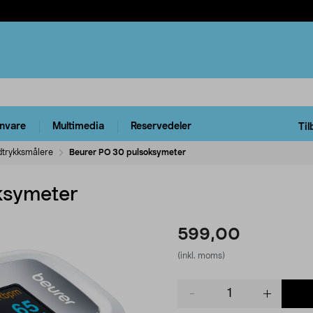
rnvare
Multimedia
Reservedeler
Til
dtrykksmålere
Beurer PO 30 pulsoksymeter
ksymeter
599,00
(inkl. moms)
Product
quantity