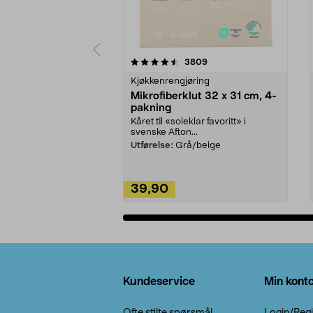
5av 5 stjerner
4.5av 5 stjerner
anmeldelser
3809
Kjøkkenrengjøring
Mikrofiberklut 32 x 31 cm, 4-
pakning
Kåret til «soleklar favoritt» i
svenske Afton...
Utførelse:
Grå/beige
39,90
Legg i handlekurv
Bunntekst
Kundeservice
Min kont
Ofte stilte spørsmål
Login/Regi