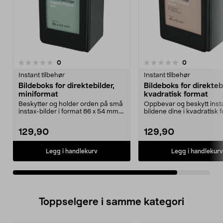
anmeldelser
anmeldelser
0
0
0.0 av 5 stjerner
Instant tilbehør
Instant tilbehør
Bildeboks for direktebilder,
Bildeboks for direktebi
miniformat
kvadratisk format
Beskytter og holder orden på små
Oppbevar og beskytt inst
instax-bilder i format 86 x 54 mm.
bildene dine i kvadratisk 
Bildeboks fo...
perfekt hjemme ell...
129,90
129,90
Legg i handlekurv
Legg i handlekurv
Toppselgere i samme kategori