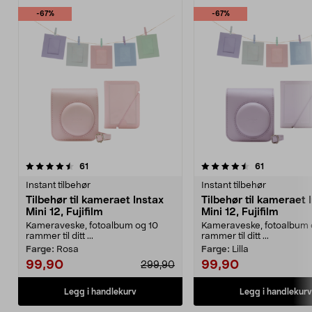
-67%
-67%
4.5 av 5 stjerner
anmeldelser
4.5 av 5 stjerner
anmeldelse
61
61
Instant tilbehør
Instant tilbehør
Tilbehør til kameraet Instax
Tilbehør til kameraet 
Mini 12, Fujifilm
Mini 12, Fujifilm
Kameraveske, fotoalbum og 10
Kameraveske, fotoalbum 
rammer til ditt ...
rammer til ditt ...
Farge:
Rosa
Farge:
Lilla
99,90
99,90
299,90
Legg i handlekurv
Legg i handlekurv