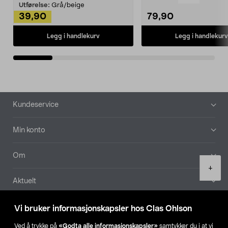
Kleshe...
Utførelse:
Grå/beige
39,90
79,90
Legg i handlekurv
Legg i handlekurv
Bunntekst
Kundeservice
Min konto
Om
Product
+
quantity
Aktuelt
Våre selskaper
Vi bruker informasjonskapsler hos Clas Ohlson
Ved å trykke på
«Godta alle informasjonskapsler»
samtykker du i at vi