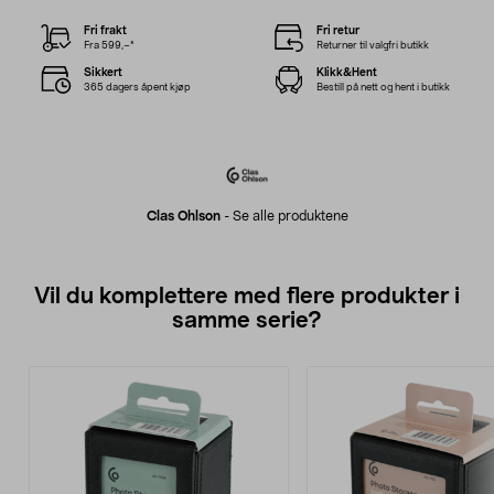
Fri frakt
Fri retur
Fra 599,–*
Returner til valgfri butikk
Sikkert
Klikk&Hent
365 dagers åpent kjøp
Bestill på nett og hent i butikk
Clas Ohlson
-
Se alle produktene
Vil du komplettere med flere produkter i
samme serie?