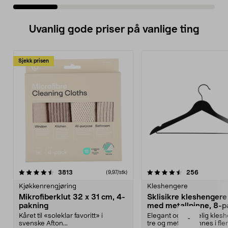
Uvanlig gode priser på vanlige ting
Sjekk prisen
4.5av 5 stjerner
anmeldelser
4.5av 5 stjerner
anmeldels
3813
256
(9,97/stk)
Kjøkkenrengjøring
Kleshengere
Mikrofiberklut 32 x 31 cm, 4-
Sklisikre kleshengere 
pakning
med metallpinne, 8-p
Kåret til «soleklar favoritt» i
Elegant og skikkelig kles
-
svenske Afton...
tre og metall – finnes i fle