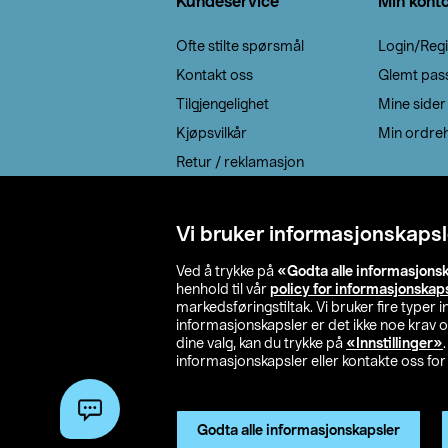
Kundeservice
Min kont
Ofte stilte spørsmål
Login/Regi
Kontakt oss
Glemt pas
Tilgjengelighet
Mine sider
Kjøpsvilkår
Min ordreh
Retur / reklamasjon
EE-avfall
Cookie policy
Vi bruker informasjonskapsl
Leveringsalternativ
Ved å trykke på
«Godta alle informasjons
henhold til vår
policy for informasjonskap
markedsføringstiltak. Vi bruker fire typer
informasjonskapsler er det ikke noe krav 
dine valg, kan du trykke på
«Innstillinger»
informasjonskapsler eller kontakte oss for 
© 2026 Clas Oh
Godta alle informasjonskapsler