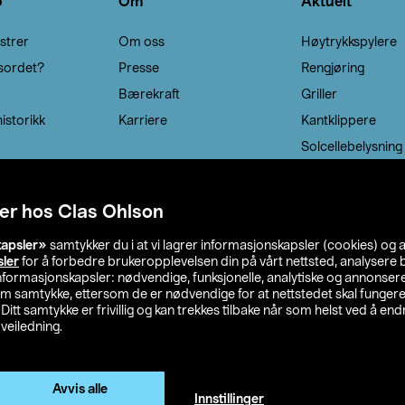
o
Om
Aktuelt
strer
Om oss
Høytrykkspylere
sordet?
Presse
Rengjøring
Bærekraft
Griller
istorikk
Karriere
Kantklippere
Solcellebelysning
er hos Clas Ohlson
kapsler»
samtykker du i at vi lagrer informasjonskapsler (cookies) og 
sler
for å forbedre brukeropplevelsen din på vårt nettsted, analysere b
 informasjonskapsler: nødvendige, funksjonelle, analytiske og annonse
om samtykke, ettersom de er nødvendige for at nettstedet skal fungere
. Ditt samtykke er frivillig og kan trekkes tilbake når som helst ved å endr
veiledning.
lson
Privacy statement
Medlemsvilkår
Kjøpsvilkår
F
Endre til priser ekskl. moms
Avvis alle
Innstillinger