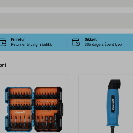
Fri retur
Sikkert
Returner til valgfri butikk
365 dagers åpent kjøp
ri