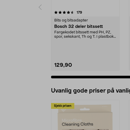
5 av 5 stjerner
4.0 av 5 stjerner
anmeldelser
179
Bits og bitsadapter
Bosch 32 deler bitssett
Fargekodet bitssett med PH, PZ,
spor, sekskant, Th og T. I plastboks
med beltekl...
129,90
Uvanlig gode priser på vanli
Sjekk prisen