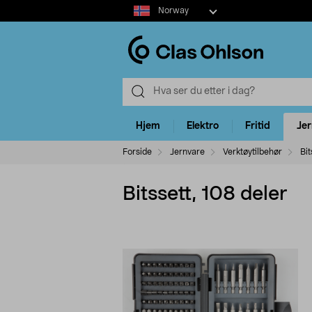
Select
Norway
market
Hjem
Elektro
Fritid
Je
Forside
Jernvare
Verktøytilbehør
Bit
Bitssett, 108 deler