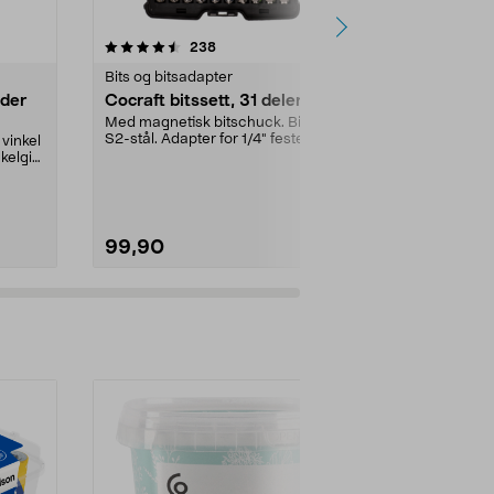
4.5 av 5 stjerner
anmeldelser
4.5
238
1
Bits og bitsadapter
Bits og bitsa
ader
Cocraft bitssett, 31 deler
Bitssett, 22
Med magnetisk bitschuck. Bits i
Lite bitssett 
S2-stål. Adapter for 1/4" feste.
bitsene man t
vinkel
Leveres i boks ...
1/4" hylser og 
kelgir
99,90
69,90