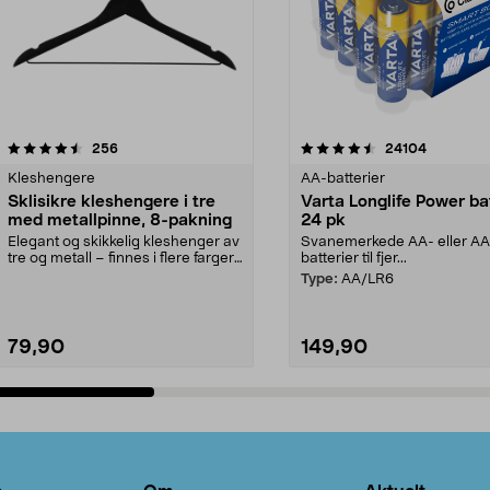
4.5av 5 stjerner
anmeldelser
4.5av 5 stjerner
anmeldels
256
24104
Kleshengere
AA-batterier
Sklisikre kleshengere i tre
Varta Longlife Power ba
med metallpinne, 8-pakning
24 pk
Elegant og skikkelig kleshenger av
Svanemerkede AA- eller A
tre og metall – finnes i flere farger.
batterier til fjer...
Kleshe...
Type:
AA/LR6
79,90
149,90
Legg i handlekurv
Legg i handlekurv