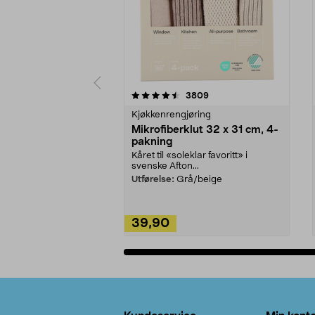
5av 5 stjerner
4.5av 5 stjerner
anmeldelser
3809
Kjøkkenrengjøring
Mikrofiberklut 32 x 31 cm, 4-
pakning
Kåret til «soleklar favoritt» i
svenske Afton...
Utførelse:
Grå/beige
39,90
Legg i handlekurv
Bunntekst