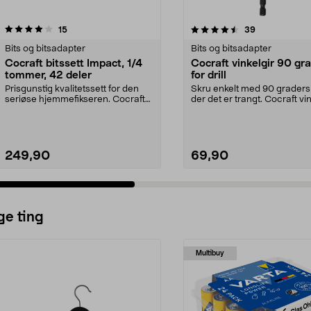
4.5 av 5 stjerner
anmeldelser
4.5 av 5 stjerner
anmeldelser
15
39
Bits og bitsadapter
Bits og bitsadapter
Cocraft bitssett Impact, 1/4
Cocraft vinkelgir 90 gr
tommer, 42 deler
for drill
Prisgunstig kvalitetssett for den
Skru enkelt med 90 graders 
seriøse hjemmefikseren. Cocraft
der det er trangt. Cocraft vin
bitssett Impac...
– kompakt...
249,90
69,90
ge ting
Multibuy