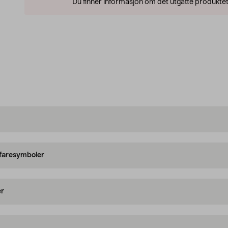
Du finner informasjon om det utgåtte produktet
 faresymboler
er