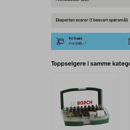
Eksperten svarer
(1 besvart spørsmål)
Fri frakt
Fra 599,–*
Toppselgere i samme katego