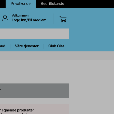
Privatkunde
Bedriftskunde
Velkommen
Logg inn/Bli medlem
bud
Våre tjenester
Club Clas
t
er
lignende produkter.