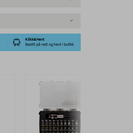
Klikk&Hent
Bestill på nett og hent i butikk