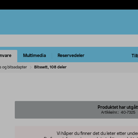
rnvare
Multimedia
Reservedeler
Til
s og bitsadapter
Bitssett, 108 deler
Produktet har utgåt
Artikkelnr.:
40-7325
Vi håper du finner det du leter etter und