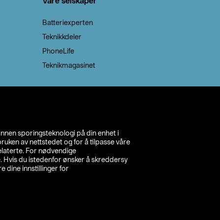
Våre selskaper
Batteriexperten
Teknikkdeler
PhoneLife
Teknikmagasinet
annen sporingsteknologi på din enhet i
ruken av nettstedet og for å tilpasse våre
relaterte. For nødvendige
. Hvis du istedenfor ønsker å skreddersy
e dine innstillinger for
inn din butikk