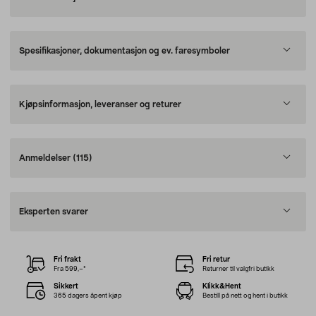
Spesifikasjoner, dokumentasjon og ev. faresymboler
Kjøpsinformasjon, leveranser og returer
Anmeldelser
(115)
Eksperten svarer
Fri frakt
Fri retur
Fra 599,–*
Returner til valgfri butikk
Sikkert
Klikk&Hent
365 dagers åpent kjøp
Bestill på nett og hent i butikk