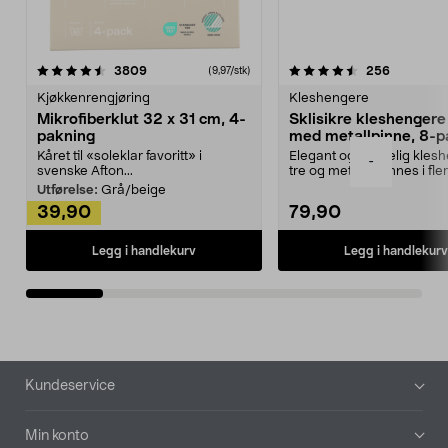
4.5av 5 stjerner
anmeldelser
4.5av 5 stjerner
anmeldels
3809
256
(9,97/stk)
Kjøkkenrengjøring
Kleshengere
Mikrofiberklut 32 x 31 cm, 4-
Sklisikre kleshengere 
pakning
med metallpinne, 8-p
Kåret til «soleklar favoritt» i
Elegant og skikkelig kles
-
svenske Afton...
tre og metall – finnes i fle
Kleshe...
Utførelse:
Grå/beige
39,90
79,90
Legg i handlekurv
Legg i handlekurv
Bunntekst
Kundeservice
Min konto