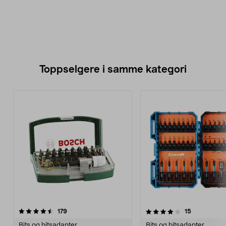
Toppselgere i samme kategori
4.0 av 5 stjerner
anmeldelser
4.5 av 5 stjerner
anmeldelse
179
15
Bits og bitsadapter
Bits og bitsadapter