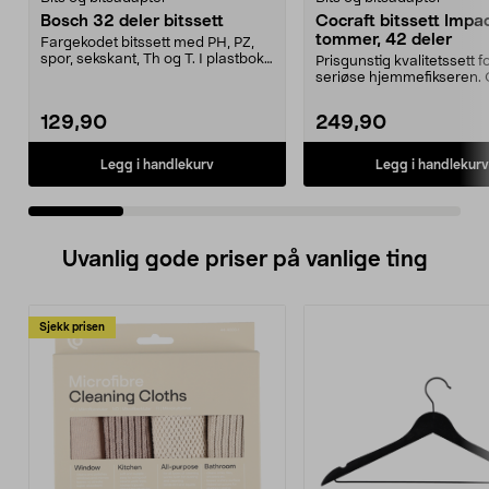
Bosch 32 deler bitssett
Cocraft bitssett Impac
tommer, 42 deler
Fargekodet bitssett med PH, PZ,
spor, sekskant, Th og T. I plastboks
Prisgunstig kvalitetssett f
med beltekl...
seriøse hjemmefikseren. 
bitssett Impac...
129,90
249,90
Legg i handlekurv
Legg i handlekurv
Uvanlig gode priser på vanlige ting
Sjekk prisen