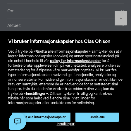
Om
Product
+
quantity
Aktuelt
Våre selskaper
Vi bruker informasjonskapsler hos Clas Ohlson
Ved å trykke på
«Godta alle informasjonskapsler»
samtykker du i at vi
Finn din butikk
lagrer informasjonskapsler (cookies) og annen sporingsteknologi på
din enhet i henhold til vår
policy for informasjonskapsler
for å
forbedre brukeropplevelsen din på vårt nettsted, analysere bruken av
SE
NO
FI
nettstedet og for å tilpasse våre markedsføringstiltak. Vi bruker fire
typer informasjonskapsler: nødvendige, funksjonelle, analytiske og
annonserelaterte. For nødvendige informasjonskapsler er det ikke noe
krav om samtykke, ettersom de er nødvendige for at nettstedet skal
fungere. Hvis du istedenfor ønsker å skreddersy dine valg, kan du
trykke på
«Innstillinger»
. Ditt samtykke er frivillig og kan trekkes
tilbake når som helst ved å endre dine innstillinger for
informasjonskapsler eller kontakte oss for veiledning.
Privacy statement
Medlemsvilkår
Kjøpsvilkår
For bedrifter
Endre til priser ekskl. moms
Godta alle informasjonskapsler
Avvis alle
Legg i handlekurv
(1)
Innstillinger