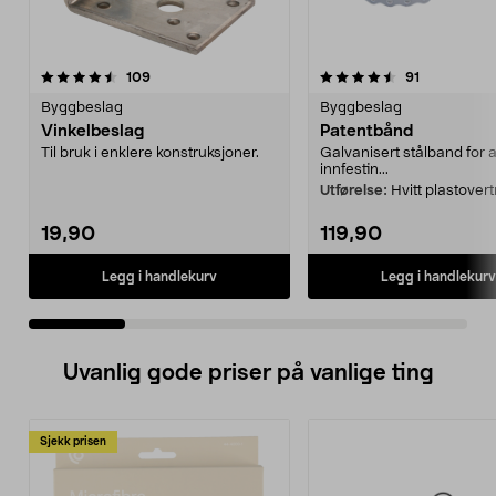
4.5 av 5 stjerner
anmeldelser
4.5 av 5 stjerner
anmeldelse
109
91
Byggbeslag
Byggbeslag
Vinkelbeslag
Patentbånd
Til bruk i enklere konstruksjoner.
Galvanisert stålband for a
innfestin...
Utførelse:
Hvitt plastover
19,90
119,90
Legg i handlekurv
Legg i handlekurv
Uvanlig gode priser på vanlige ting
Sjekk prisen