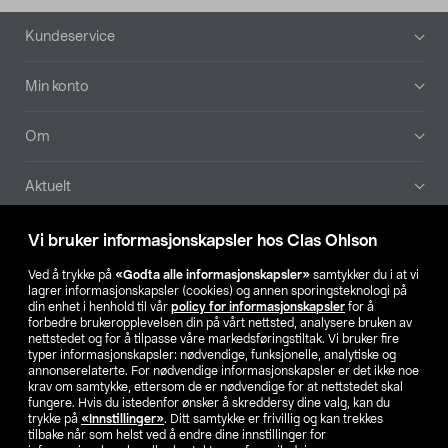
Bunntekst
Kundeservice
Min konto
Om
Aktuelt
Våre selskaper
Vi bruker informasjonskapsler hos Clas Ohlson
Ved å trykke på
«Godta alle informasjonskapsler»
samtykker du i at vi
Finn din butikk
lagrer informasjonskapsler (cookies) og annen sporingsteknologi på
din enhet i henhold til vår
policy for informasjonskapsler
for å
forbedre brukeropplevelsen din på vårt nettsted, analysere bruken av
SE
NO
FI
nettstedet og for å tilpasse våre markedsføringstiltak. Vi bruker fire
typer informasjonskapsler: nødvendige, funksjonelle, analytiske og
annonserelaterte. For nødvendige informasjonskapsler er det ikke noe
krav om samtykke, ettersom de er nødvendige for at nettstedet skal
fungere. Hvis du istedenfor ønsker å skreddersy dine valg, kan du
trykke på
«Innstillinger»
. Ditt samtykke er frivillig og kan trekkes
tilbake når som helst ved å endre dine innstillinger for