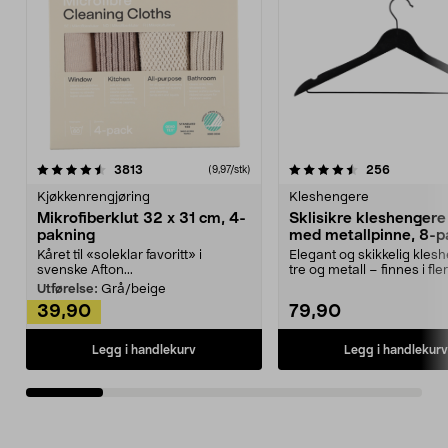
4.5av 5 stjerner
anmeldelser
4.5av 5 stjerner
anmeldels
3813
256
(9,97/stk)
Kjøkkenrengjøring
Kleshengere
Mikrofiberklut 32 x 31 cm, 4-
Sklisikre kleshengere 
pakning
med metallpinne, 8-p
Kåret til «soleklar favoritt» i
Elegant og skikkelig kles
svenske Afton...
tre og metall – finnes i fle
Kleshe...
Utførelse:
Grå/beige
39,90
79,90
Legg i handlekurv
Legg i handlekurv