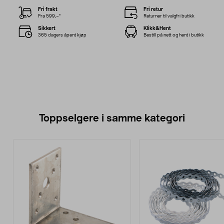
Fri frakt
Fri retur
Fra 599,–*
Returner til valgfri butikk
Sikkert
Klikk&Hent
365 dagers åpent kjøp
Bestill på nett og hent i butikk
Toppselgere i samme kategori