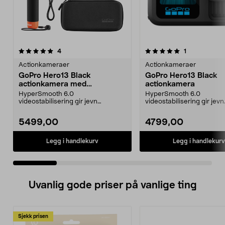
5.0 av 5 stjerner
anmeldelser
4.5 av 5 stjerner
anmeldelser
4
1
Actionkameraer
Actionkameraer
GoPro Hero13 Black
GoPro Hero13 Black
actionkamera med
actionkamera
tilbehørspakke.
HyperSmooth 6.0
HyperSmooth 6.0
videostabilisering gir jevn
videostabilisering gir jevn
bildekvalitet, også i bevegelse.
bildekvalitet, også ved b
GoP...
G...
5499,00
4799,00
Legg i handlekurv
Legg i handlekurv
Uvanlig gode priser på vanlige ting
Sjekk prisen