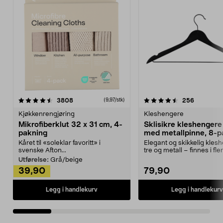
4.5av 5 stjerner
anmeldelser
4.5av 5 stjerner
anmeldels
3808
256
(9,97/stk)
Kjøkkenrengjøring
Kleshengere
Mikrofiberklut 32 x 31 cm, 4-
Sklisikre kleshengere 
pakning
med metallpinne, 8-p
Kåret til «soleklar favoritt» i
Elegant og skikkelig kles
svenske Afton...
tre og metall – finnes i fle
Kleshe...
Utførelse:
Grå/beige
39,90
79,90
Legg i handlekurv
Legg i handlekurv