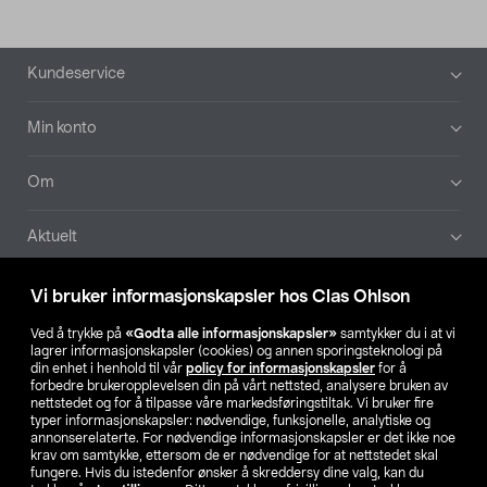
Bunntekst
Kundeservice
Min konto
Om
Aktuelt
Våre selskaper
Vi bruker informasjonskapsler hos Clas Ohlson
Ved å trykke på
«Godta alle informasjonskapsler»
samtykker du i at vi
Finn din butikk
lagrer informasjonskapsler (cookies) og annen sporingsteknologi på
din enhet i henhold til vår
policy for informasjonskapsler
for å
forbedre brukeropplevelsen din på vårt nettsted, analysere bruken av
SE
NO
FI
nettstedet og for å tilpasse våre markedsføringstiltak. Vi bruker fire
typer informasjonskapsler: nødvendige, funksjonelle, analytiske og
annonserelaterte. For nødvendige informasjonskapsler er det ikke noe
krav om samtykke, ettersom de er nødvendige for at nettstedet skal
fungere. Hvis du istedenfor ønsker å skreddersy dine valg, kan du