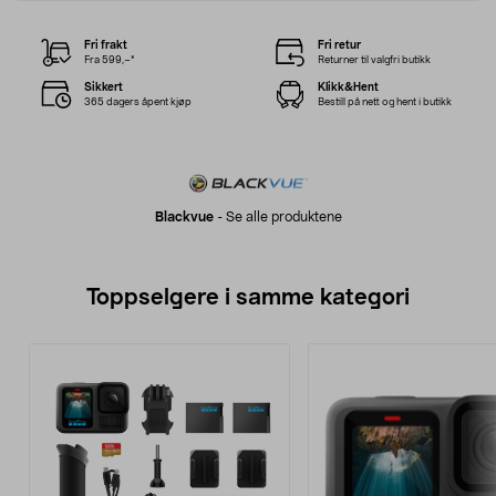
Fri frakt
Fri retur
Fra 599,–*
Returner til valgfri butikk
Sikkert
Klikk&Hent
365 dagers åpent kjøp
Bestill på nett og hent i butikk
Blackvue
-
Se alle produktene
Toppselgere i samme kategori