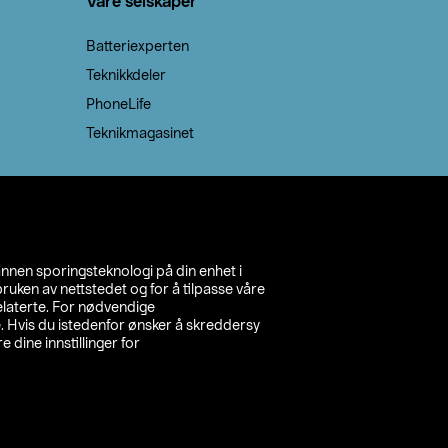
Våre selskaper
Batteriexperten
Teknikkdeler
PhoneLife
Teknikmagasinet
annen sporingsteknologi på din enhet i
ruken av nettstedet og for å tilpasse våre
relaterte. For nødvendige
. Hvis du istedenfor ønsker å skreddersy
e dine innstillinger for
inn din butikk