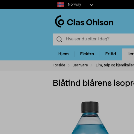
Select
Norway
market
Hjem
Elektro
Fritid
Je
Forside
Jernvare
Lim, teip og kjemikalie
Blåtind blårens isopro