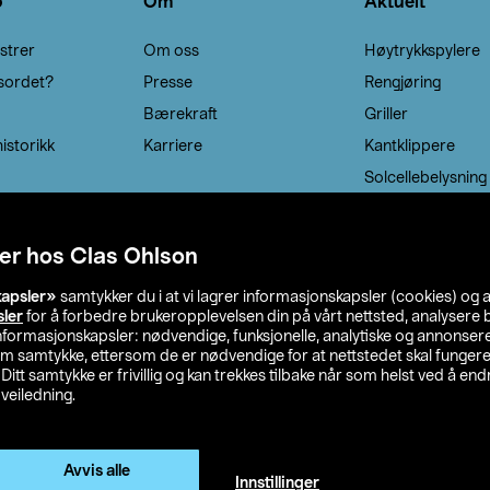
o
Om
Aktuelt
strer
Om oss
Høytrykkspylere
sordet?
Presse
Rengjøring
Bærekraft
Griller
istorikk
Karriere
Kantklippere
Solcellebelysning
er hos Clas Ohlson
kapsler»
samtykker du i at vi lagrer informasjonskapsler (cookies) og 
sler
for å forbedre brukeropplevelsen din på vårt nettsted, analysere b
 informasjonskapsler: nødvendige, funksjonelle, analytiske og annonse
om samtykke, ettersom de er nødvendige for at nettstedet skal fungere
. Ditt samtykke er frivillig og kan trekkes tilbake når som helst ved å endr
veiledning.
lson
Privacy statement
Medlemsvilkår
Kjøpsvilkår
F
Endre til priser ekskl. moms
Avvis alle
Innstillinger