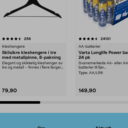
4.5av 5 stjerner
anmeldelser
4.5av 5 stjerner
anmeldels
256
24101
Kleshengere
AA-batterier
Sklisikre kleshengere i tre
Varta Longlife Power ba
med metallpinne, 8-pakning
24 pk
Elegant og skikkelig kleshenger av
Svanemerkede AA- eller A
tre og metall – finnes i flere farger.
batterier til fjer...
Kleshe...
Type:
AA/LR6
79,90
149,90
Legg i handlekurv
Legg i handlekurv