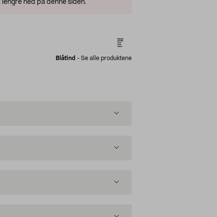
 lengre ned på denne siden.
Blåtind
-
Se alle produktene