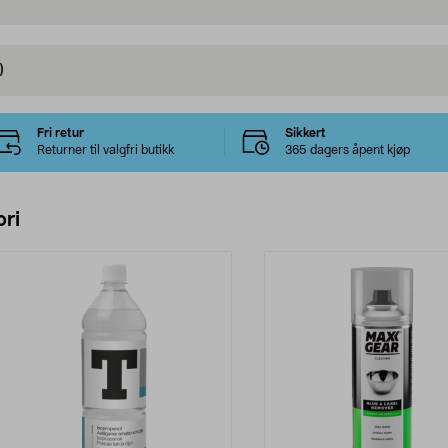
)
Fri retur
Sikkert
Returner til valgfri butikk
365 dagers åpent kjøp
ri