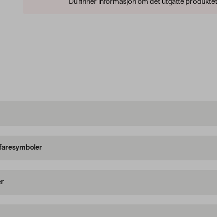
Du finner informasjon om det utgåtte produktet
 faresymboler
er