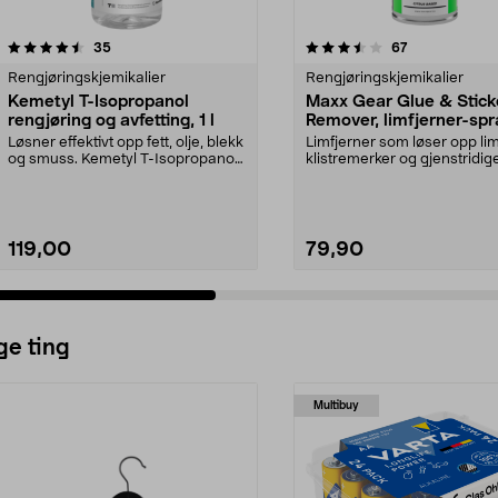
3.5 av 5 stjerner
anmeldelser
4.5 av 5 stjerner
anmeldelser
35
67
Rengjøringskjemikalier
Rengjøringskjemikalier
Kemetyl T-Isopropanol
Maxx Gear Glue & Stick
rengjøring og avfetting, 1 l
Remover, limfjerner-spr
200 ml
Løsner effektivt opp fett, olje, blekk
Limfjerner som løser opp lim
og smuss. Kemetyl T-Isopropanol
klistremerker og gjenstridig
– dunster...
flekker. Maxx Gear l...
119,00
79,90
ge ting
Multibuy