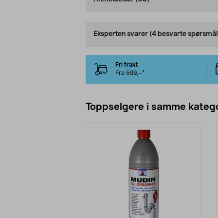
Eksperten svarer
(4 besvarte spørsmål
Fri frakt
Fra 599,–*
Toppselgere i samme katego