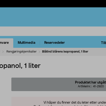
rnvare
Multimedia
Reservedeler
Til
r
Rengjøringskjemikalier
Blåtind blårens isopropanol, 1 liter
panol, 1 liter
Produktet har utgåt
Artikkelnr.:
41-2920
Vi håper du finner det du leter etter und