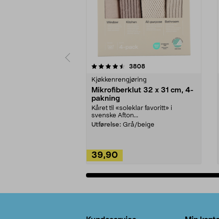
5av 5 stjerner
4.5av 5 stjerner
anmeldelser
3808
Kjøkkenrengjøring
Mikrofiberklut 32 x 31 cm, 4-
pakning
Kåret til «soleklar favoritt» i
svenske Afton...
Utførelse:
Grå/beige
39,90
Legg i handlekurv
Bunntekst