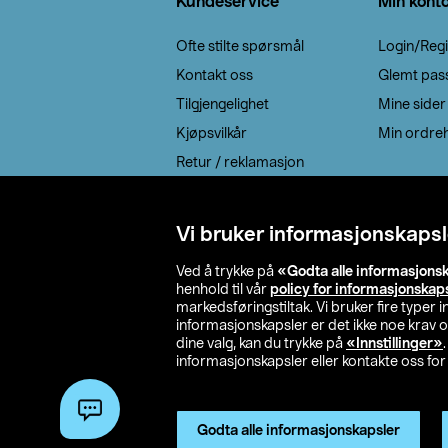
Kundeservice
Min kont
Ofte stilte spørsmål
Login/Regi
Kontakt oss
Glemt pas
Tilgjengelighet
Mine sider
Kjøpsvilkår
Min ordreh
Retur / reklamasjon
EE-avfall
Cookie policy
Vi bruker informasjonskapsl
Leveringsalternativ
Ved å trykke på
«Godta alle informasjons
henhold til vår
policy for informasjonskap
markedsføringstiltak. Vi bruker fire typer
informasjonskapsler er det ikke noe krav 
dine valg, kan du trykke på
«Innstillinger»
informasjonskapsler eller kontakte oss for 
© 2026 Clas Oh
Godta alle informasjonskapsler