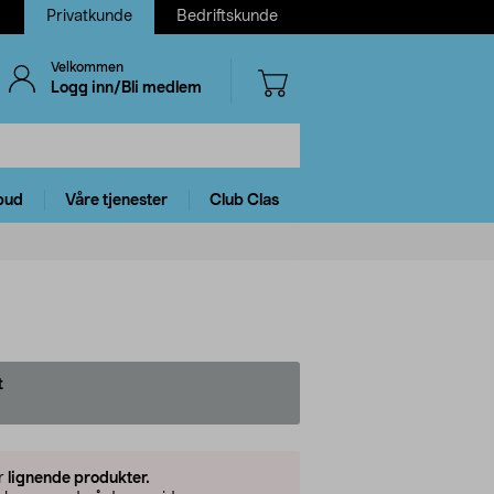
Privatkunde
Bedriftskunde
Velkommen
Logg inn/Bli medlem
bud
Våre tjenester
Club Clas
t
er
lignende produkter.