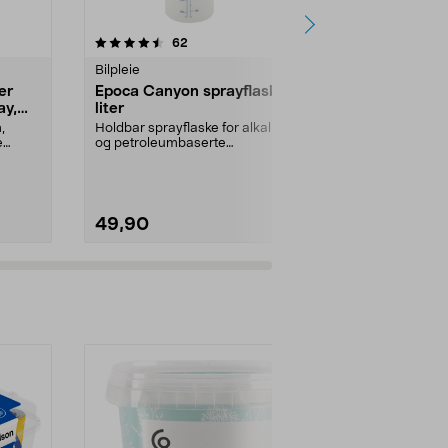
4.5 av 5 stjerner
anmeldelser
4.5
62
3
Bilpleie
Rengjøringskj
er
Epoca Canyon sprayflaske, 1
Kemetyl røds
ay,
liter
rengjøring
,
Holdbar sprayflaske for alkaliske
Tilbehør til s
e
og petroleumbaserte
T-röd: brensel
bilpleieprodukter. Epoca C...
frostbeskyttels
49,90
79,90