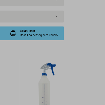
Klikk&Hent
Bestill på nett og hent i butikk