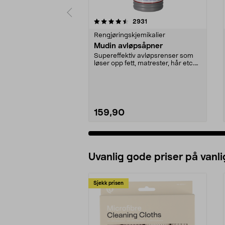
5 av 5 stjerner
4.5 av 5 stjerner
anmeldelser
2931
Rengjøringskjemikalier
Mudin avløpsåpner
Supereffektiv avløpsrenser som
løser opp fett, matrester, hår etc.
Mudin avløpså...
159,90
Uvanlig gode priser på vanli
Sjekk prisen