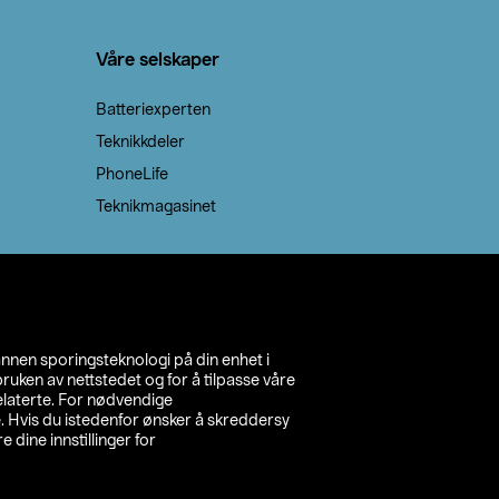
Våre selskaper
Batteriexperten
Teknikkdeler
PhoneLife
Teknikmagasinet
annen sporingsteknologi på din enhet i
ruken av nettstedet og for å tilpasse våre
relaterte. For nødvendige
. Hvis du istedenfor ønsker å skreddersy
e dine innstillinger for
inn din butikk