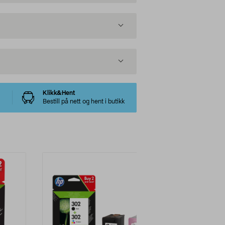
Klikk&Hent
Bestill på nett og hent i butikk