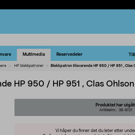
rnvare
Multimedia
Reservedeler
Til
nere
HP blekkpatroner
Blekkpatron tilsvarende HP 950 / HP 951 , Clas 
nde HP 950 / HP 951 , Clas Ohlso
Produktet har utgåt
Artikkelnr.:
38-9721
Vi håper du finner det du leter etter und