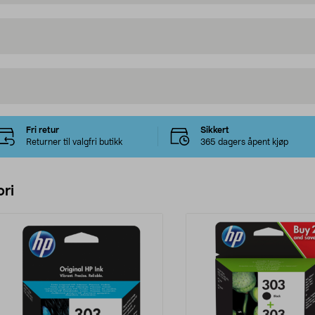
Fri retur
Sikkert
Returner til valgfri butikk
365 dagers åpent kjøp
ri