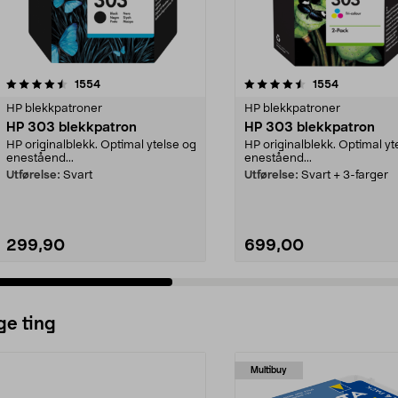
4.5 av 5 stjerner
anmeldelser
4.5 av 5 stjerner
anmeldelse
1554
1554
HP blekkpatroner
HP blekkpatroner
HP 303 blekkpatron
HP 303 blekkpatron
HP originalblekk. Optimal ytelse og
HP originalblekk. Optimal yt
eneståend...
eneståend...
Utførelse:
Svart
Utførelse:
Svart + 3-farger
299,90
699,00
ge ting
Multibuy