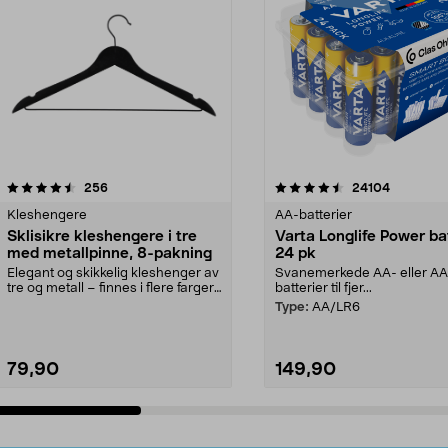
4.5av 5 stjerner
anmeldelser
4.5av 5 stjerner
anmeldels
256
24104
Kleshengere
AA-batterier
Sklisikre kleshengere i tre
Varta Longlife Power ba
med metallpinne, 8-pakning
24 pk
Elegant og skikkelig kleshenger av
Svanemerkede AA- eller A
tre og metall – finnes i flere farger.
batterier til fjer...
Kleshe...
Type:
AA/LR6
79,90
149,90
Legg i handlekurv
Legg i handlekurv