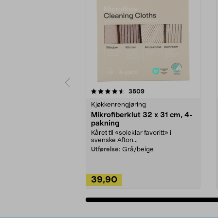
5av 5 stjerner
4.5av 5 stjerner
anmeldelser
3809
Kjøkkenrengjøring
Mikrofiberklut 32 x 31 cm, 4-
pakning
Kåret til «soleklar favoritt» i
svenske Afton...
Utførelse:
Grå/beige
39,90
Legg i handlekurv