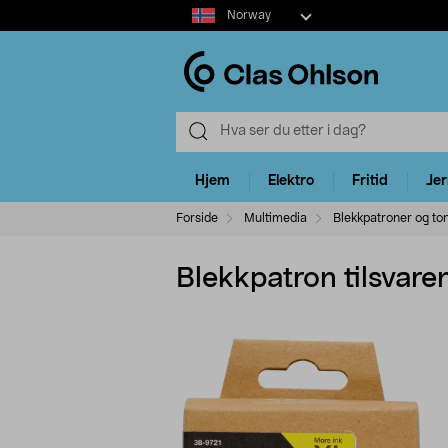
Select
Norway
market
Hjem
Elektro
Fritid
Je
Forside
Multimedia
Blekkpatroner og to
Blekkpatron tilsvare