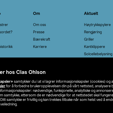
o
Om
Aktuelt
strer
Om oss
Høytrykkspylere
sordet?
Presse
Rengjøring
Bærekraft
Griller
istorikk
Karriere
Kantklippere
Solcellebelysning
er hos Clas Ohlson
kapsler»
samtykker du i at vi lagrer informasjonskapsler (cookies) og 
sler
for å forbedre brukeropplevelsen din på vårt nettsted, analysere b
 informasjonskapsler: nødvendige, funksjonelle, analytiske og annonse
om samtykke, ettersom de er nødvendige for at nettstedet skal fungere
. Ditt samtykke er frivillig og kan trekkes tilbake når som helst ved å endr
veiledning.
lson
Privacy statement
Medlemsvilkår
Kjøpsvilkår
F