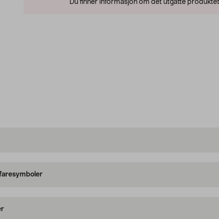
Du finner informasjon om det utgåtte produktet
 faresymboler
er