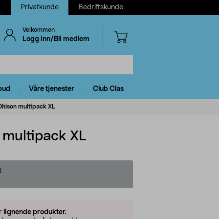
Privatkunde
Bedriftskunde
Velkommen
Logg inn/Bli medlem
bud
Våre tjenester
Club Clas
Ohlson multipack XL
n multipack XL
t
er
lignende produkter.