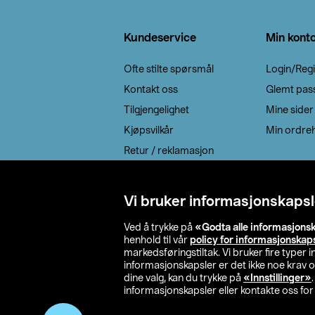
Bunntekst
Kundeservice
Min kont
Ofte stilte spørsmål
Login/Regi
Kontakt oss
Glemt pas
Tilgjengelighet
Mine sider
Kjøpsvilkår
Min ordreh
Retur / reklamasjon
EE-avfall
Cookie policy
Vi bruker informasjonskapsl
Leveringsalternativ
Ved å trykke på
«Godta alle informasjons
henhold til vår
policy for informasjonskap
markedsføringstiltak. Vi bruker fire typer
informasjonskapsler er det ikke noe krav 
dine valg, kan du trykke på
«Innstillinger»
informasjonskapsler eller kontakte oss for 
© 2026 Clas Oh