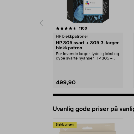
5 av 5 stjerner
4.5 av 5 stjerner
anmeldelser
1108
HP blekkpatroner
HP 305 svart + 305 3-farger
blekkpatron
For levende farger, tydelig tekst og
dype svarte nyanser. HP 305 –
komplett mult...
499,90
Uvanlig gode priser på vanli
Sjekk prisen