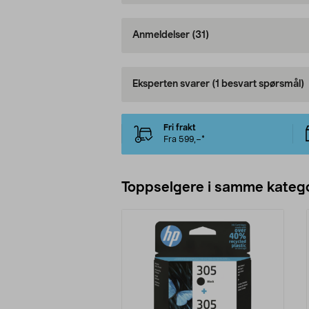
Anmeldelser
(31)
Eksperten svarer
(1 besvart spørsmål)
Fri frakt
Fra 599,–*
Toppselgere i samme katego