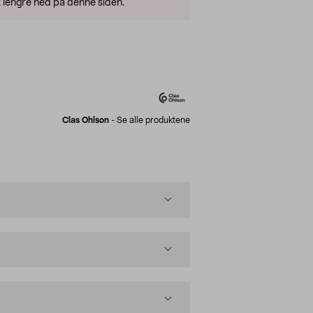
 lengre ned på denne siden.
Clas Ohlson
-
Se alle produktene