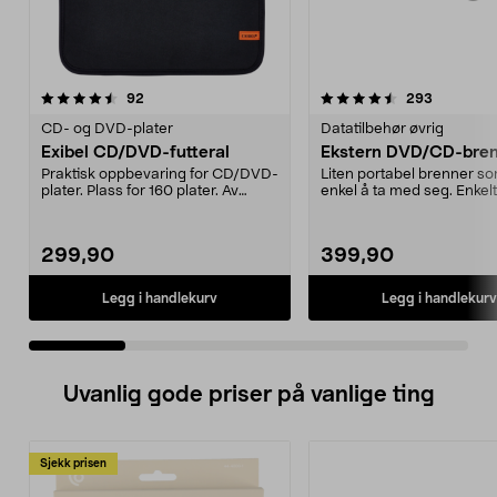
4.5 av 5 stjerner
anmeldelser
4.5 av 5 stjerner
anmeldels
92
293
CD- og DVD-plater
Datatilbehør øvrig
Exibel CD/DVD-futteral
Ekstern DVD/CD-bre
Praktisk oppbevaring for CD/DVD-
Liten portabel brenner so
plater. Plass for 160 plater. Av
enkel å ta med seg. Enkelt
neopren med sol...
filmer og musik...
299,90
399,90
Legg i handlekurv
Legg i handlekurv
Uvanlig gode priser på vanlige ting
Sjekk prisen