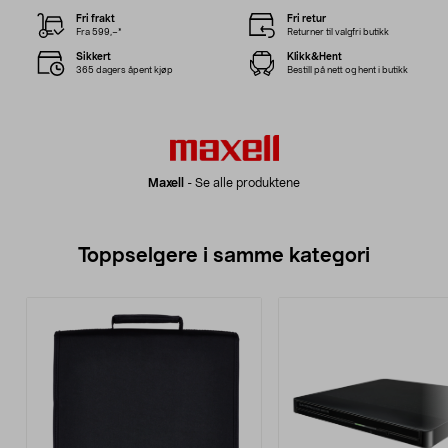
Fri frakt
Fri retur
Fra 599,–*
Returner til valgfri butikk
Sikkert
Klikk&Hent
365 dagers åpent kjøp
Bestill på nett og hent i butikk
Maxell
-
Se alle produktene
Toppselgere i samme kategori