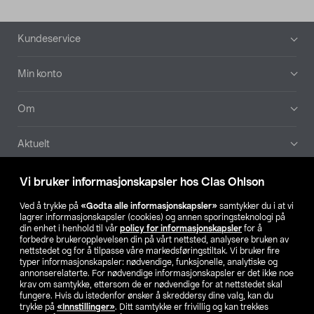
Bunntekst
Kundeservice
Min konto
Om
Aktuelt
Våre selskaper
Vi bruker informasjonskapsler hos Clas Ohlson
Ved å trykke på
«Godta alle informasjonskapsler»
samtykker du i at vi
Finn din butikk
lagrer informasjonskapsler (cookies) og annen sporingsteknologi på
din enhet i henhold til vår
policy for informasjonskapsler
for å
forbedre brukeropplevelsen din på vårt nettsted, analysere bruken av
SE
NO
FI
nettstedet og for å tilpasse våre markedsføringstiltak. Vi bruker fire
typer informasjonskapsler: nødvendige, funksjonelle, analytiske og
annonserelaterte. For nødvendige informasjonskapsler er det ikke noe
krav om samtykke, ettersom de er nødvendige for at nettstedet skal
fungere. Hvis du istedenfor ønsker å skreddersy dine valg, kan du
trykke på
«Innstillinger»
. Ditt samtykke er frivillig og kan trekkes