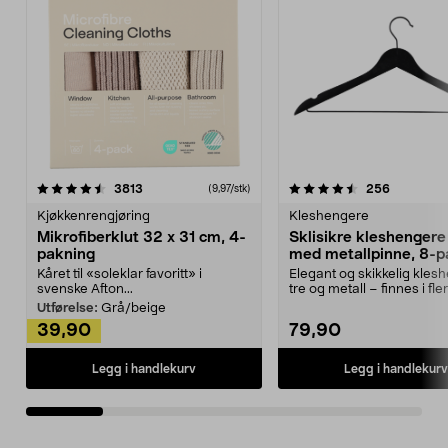
4.5av 5 stjerner
anmeldelser
4.5av 5 stjerner
anmeldels
3813
256
(9,97/stk)
Kjøkkenrengjøring
Kleshengere
Mikrofiberklut 32 x 31 cm, 4-
Sklisikre kleshengere 
pakning
med metallpinne, 8-p
Kåret til «soleklar favoritt» i
Elegant og skikkelig kles
svenske Afton...
tre og metall – finnes i fle
Kleshe...
Utførelse:
Grå/beige
39,90
79,90
Legg i handlekurv
Legg i handlekurv