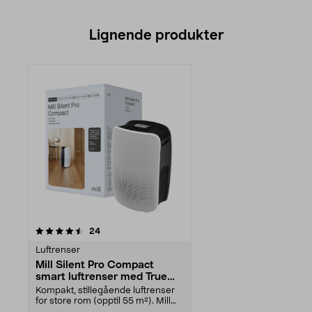
Lignende produkter
anmeldelser
24
Luftrenser
Mill Silent Pro Compact
smart luftrenser med True
HEPA13-filter, 55 m2
Kompakt, stillegående luftrenser
for store rom (opptil 55 m²). Mill
Silent Pro C...