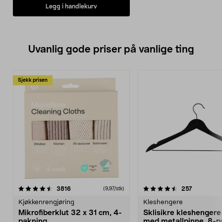
Legg i handlekurv
Uvanlig gode priser på vanlige ting
Sjekk prisen
4.5av 5 stjerner
anmeldelser
4.5av 5 stjerner
anmeldels
3816
257
(9,97/stk)
Kjøkkenrengjøring
Kleshengere
Mikrofiberklut 32 x 31 cm, 4-
Sklisikre kleshengere 
pakning
med metallpinne, 8-p