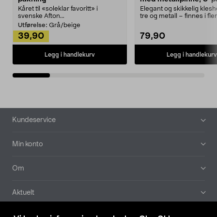
Kåret til «soleklar favoritt» i
Elegant og skikkelig kles
svenske Afton...
tre og metall – finnes i fle
Kleshe...
Utførelse:
Grå/beige
39,90
79,90
Legg i handlekurv
Legg i handlekurv
Bunntekst
Kundeservice
Min konto
Om
Aktuelt
Våre selskaper