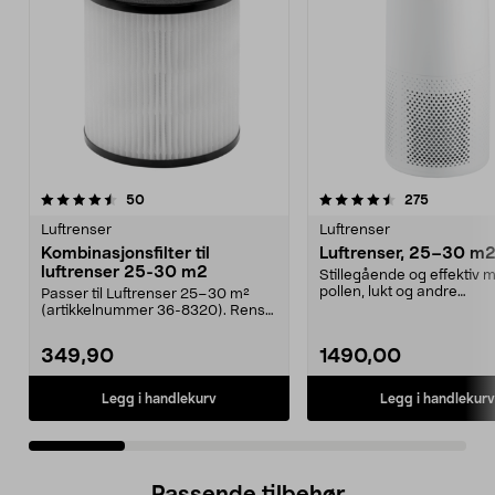
4.5 av 5 stjerner
anmeldelser
5.0 av 5 stjerner
anmeldels
50
275
Luftrenser
Luftrenser
Kombinasjonsfilter til
Luftrenser, 25–30 m
luftrenser 25-30 m2
Stillegående og effektiv m
pollen, lukt og andre
Passer til Luftrenser 25–30 m²
forurensninger. Luftren...
(artikkelnummer 36-8320). Rens
luften raskt og ef...
349,90
1490,00
Legg i handlekurv
Legg i handlekurv