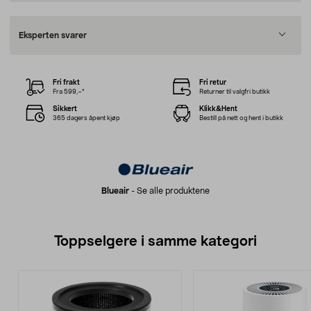
Eksperten svarer
Fri frakt
Fri retur
Fra 599,–*
Returner til valgfri butikk
Sikkert
Klikk&Hent
365 dagers åpent kjøp
Bestill på nett og hent i butikk
Blueair
-
Se alle produktene
Toppselgere i samme kategori