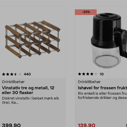
-30%
4.0 av 5 stjerner
anmeldelser
4.0 av 5 stjerner
anmeldelser
440
10
Drinktilbehør
Drinktilbehør
Vinstativ tre og metall, 12
Ishøvel for frossen frukt
eller 30 flasker
Riv enkelt is eller frossen fruk
forfriskende drikker og dess
Diskret vinstativ i beiset mørk eik
Ishøvel...
(tre). Ka...
399,90
139,90