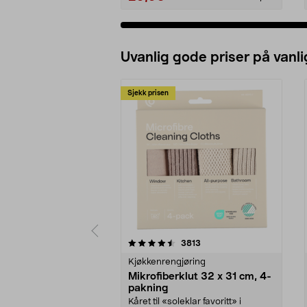
Uvanlig gode priser på vanli
Sjekk prisen
5av 5 stjerner
4.5av 5 stjerner
anmeldelser
3813
Kjøkkenrengjøring
Mikrofiberklut 32 x 31 cm, 4-
pakning
Kåret til «soleklar favoritt» i