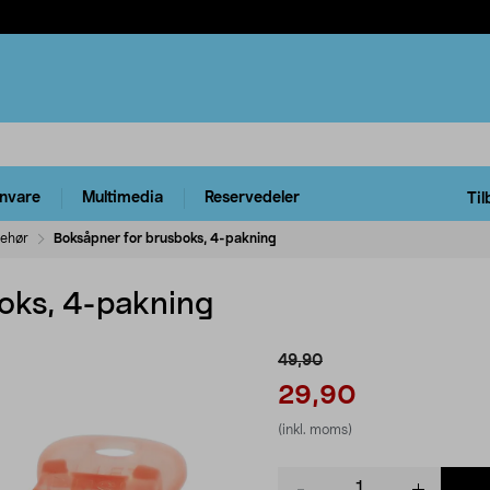
rnvare
Multimedia
Reservedeler
Til
behør
Boksåpner for brusboks, 4-pakning
oks, 4-pakning
49,90
29,90
(inkl. moms)
Product