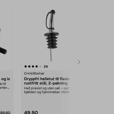
4.5 av 5 stjerner
anmeldelser
4.0
29
5
Drinktilbehør
Drinktilbehør
 og is
Dryppfri helletut til flaske,
Whiskysett 
rustfritt stål, 2-pakning
t til
Server whisky 
erter.
karaffel med 
Hell presist og uten søl – perfekt til
detalj å ha stå
kjøkken og hjemmebar. Helletut i
rustfrit...
49,90
149,90
199,90