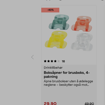
-40%
0 av 5 stjerner
3.5 av 5 stjerner
anmeldelser
16
Drinktilbehør
Boksåpner for brusboks, 4-
pakning
Åpne brusbokser uten å ødelegge
neglene – beskytter også mot
insekter. Boksåpner...
29,90
49,90