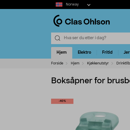
Select
Norway
market
Hjem
Elektro
Fritid
Je
Forside
Hjem
Kjøkkenutstyr
Drinktil
Boksåpner for brusb
-40%