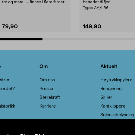
tre og metall – finnes i flere farger.
batterier til fjer...
Kleshe...
Type:
AA/LR6
79,90
149,90
Legg i handlekurv
Legg i handlekurv
o
Om
Aktuelt
strer
Om oss
Høytrykkspylere
sordet?
Presse
Rengjøring
Bærekraft
Griller
istorikk
Karriere
Kantklippere
Solcellebelysning