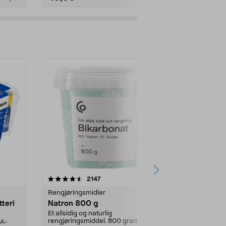
er
4.0av 5 stjerner
anmeldelser
4.5
2147
4
Rengjøringsmidler
Levende lys
tteri
Natron 800 g
Telys steari
prosent ste
Et allsidig og naturlig
rengjøringsmiddel. 800 gram
AA-
100 % stearin