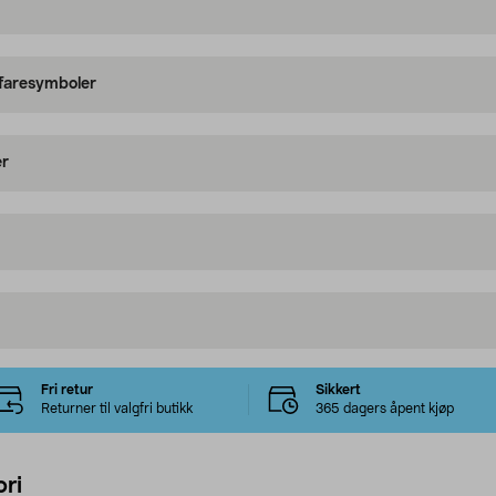
 faresymboler
er
Fri retur
Sikkert
Returner til valgfri butikk
365 dagers åpent kjøp
ri