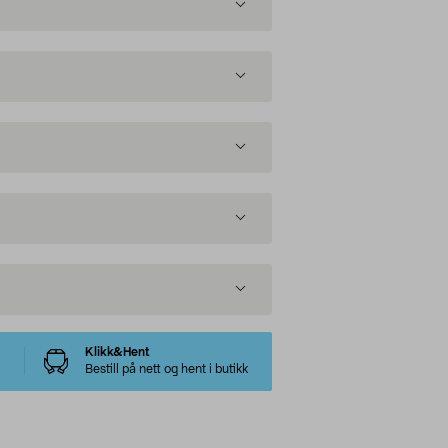
Klikk&Hent
Bestill på nett og hent i butikk