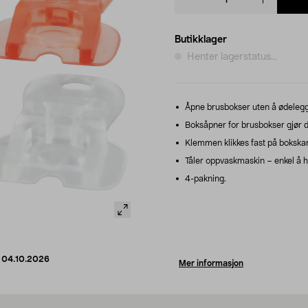
quantity
Butikklager
Henter lagerstatus...
Åpne brusbokser uten å ødelegge
Boksåpner for brusbokser gjør d
Klemmen klikkes fast på bokskan
Tåler oppvaskmaskin – enkel å h
4-pakning.
d
04.10.2026
Mer informasjon