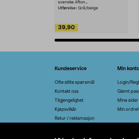
svenske Afton...
Utførelse:
Grå/beige
39,90
Legg i handlekurv
Bunntekst
Kundeservice
Min kont
Ofte stilte spørsmål
Login/Regi
Kontakt oss
Glemt pas
Tilgjengelighet
Mine sider
Kjøpsvilkår
Min ordreh
Retur / reklamasjon
EE-avfall
Cookie policy