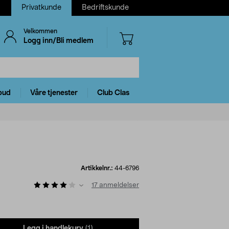
Privatkunde
Bedriftskunde
Velkommen
Logg inn/Bli medlem
bud
Våre tjenester
Club Clas
Artikkelnr.:
44-6796
17
anmeldelser
Legg i handlekurv
(1)