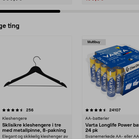
ge ting
Multibuy
4.5av 5 stjerner
anmeldelser
4.5av 5 stjerner
anmeldels
256
24107
Kleshengere
AA-batterier
Sklisikre kleshengere i tre
Varta Longlife Power ba
med metallpinne, 8-pakning
24 pk
Elegant og skikkelig kleshenger av
Svanemerkede AA- eller A