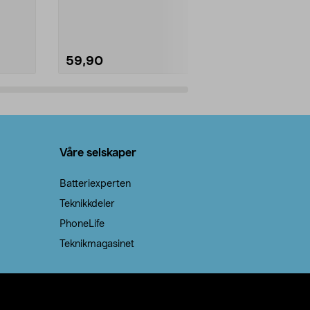
natron – til rengjøring både...
råvarer. Produ
brenner med e
59,90
69,90
Legg i handlekurv
Legg 
Våre selskaper
Batteriexperten
Teknikkdeler
PhoneLife
Teknikmagasinet