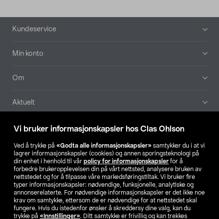
Bunntekst
Kundeservice
Min konto
Om
Aktuelt
Våre selskaper
Vi bruker informasjonskapsler hos Clas Ohlson
Ved å trykke på
«Godta alle informasjonskapsler»
samtykker du i at vi
Finn din butikk
lagrer informasjonskapsler (cookies) og annen sporingsteknologi på
din enhet i henhold til vår
policy for informasjonskapsler
for å
forbedre brukeropplevelsen din på vårt nettsted, analysere bruken av
SE
NO
FI
nettstedet og for å tilpasse våre markedsføringstiltak. Vi bruker fire
typer informasjonskapsler: nødvendige, funksjonelle, analytiske og
annonserelaterte. For nødvendige informasjonskapsler er det ikke noe
krav om samtykke, ettersom de er nødvendige for at nettstedet skal
fungere. Hvis du istedenfor ønsker å skreddersy dine valg, kan du
trykke på
«Innstillinger»
. Ditt samtykke er frivillig og kan trekkes