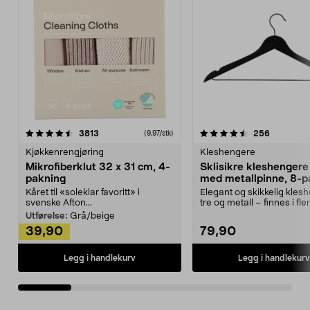
4.5av 5 stjerner
anmeldelser
4.5av 5 stjerner
anmeldels
3813
256
(9,97/stk)
Kjøkkenrengjøring
Kleshengere
Mikrofiberklut 32 x 31 cm, 4-
Sklisikre kleshengere 
pakning
med metallpinne, 8-p
Kåret til «soleklar favoritt» i
Elegant og skikkelig kles
svenske Afton...
tre og metall – finnes i fle
Kleshe...
Utførelse:
Grå/beige
39,90
79,90
Legg i handlekurv
Legg i handlekurv