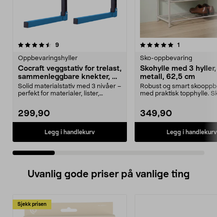
5.0 av 5 stjerner
anmeldelser
4.5 av 5 stjerner
anmeldelser
9
1
Oppbevaringshyller
Sko-oppbevaring
Cocraft veggstativ for trelast,
Skohylle med 3 hyller,
sammenleggbare knekter, 2-
metall, 62,5 cm
pakning
Solid materialstativ med 3 nivåer –
Robust og smart skooppb
perfekt for materialer, lister,
med praktisk topphylle. Sk
plastrør og ...
metall – 3 hyl...
299,90
349,90
Legg i handlekurv
Legg i handlekurv
Uvanlig gode priser på vanlige ting
Sjekk prisen