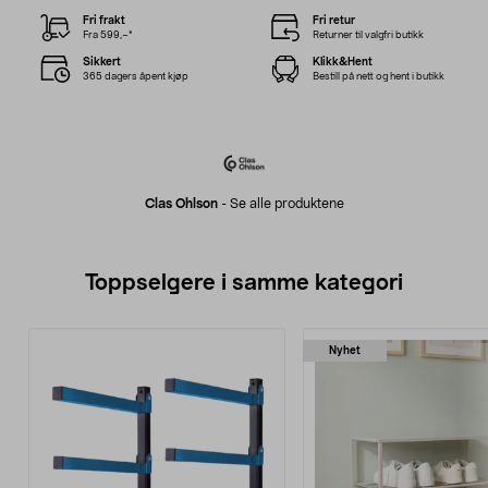
Fri frakt
Fri retur
Fra 599,–*
Returner til valgfri butikk
Sikkert
Klikk&Hent
365 dagers åpent kjøp
Bestill på nett og hent i butikk
Clas Ohlson
-
Se alle produktene
Toppselgere i samme kategori
Nyhet